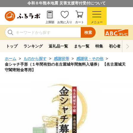
令和８年熊本地震 災害支援寄付受付について
上限額
お気に入り
カート
メニュー
検索
トップ
ランキング
返礼品一覧
まち一覧
特集
初心者ガイド
ホーム
ものから探す
感謝状等
感謝状・その他
金シャチ手形（１年間有効の名古屋城年間無料入場券） 【名古屋城天
守閣寄附金専用】