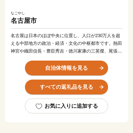
なごやし
名古屋市
名古屋は日本のほぼ中央に位置し、人口が230万人を超
える中部地方の政治・経済・文化の中枢都市です。熱田
神宮や織田信長・豊臣秀吉・徳川家康の三英傑、尾張徳
川家に代表される歴史や文化は、名古屋の魅力や活力の
礎となっています。現在は、武将ゆかりの歴史・文化や
自治体情報を見る
なごやめしを目的に多くの方が名古屋を訪れるなど、名
古屋の魅力は国内外に広がってきています。また、アジ
すべての返礼品を見る
ア・アジアパラ競技大会の開催や、リニア中央新幹線の
品川－名古屋間の開業も予定されており、人々の交流と
地域経済のさらなる発展が期待されます。
お気に入りに追加する