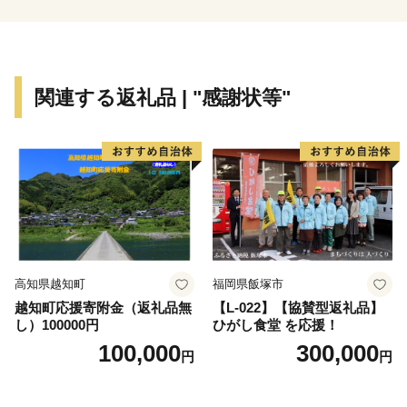
関連する返礼品 | "感謝状等"
高知県越知町
福岡県飯塚市
越知町応援寄附金（返礼品無
【L-022】【協賛型返礼品】
し）100000円
ひがし食堂 を応援！
100,000
300,000
円
円