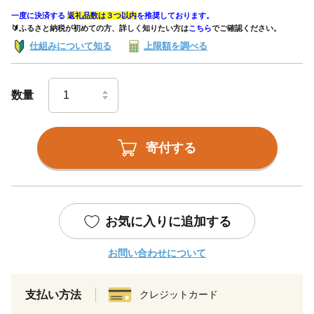
一度に決済する
返礼品数は３つ以内
を推奨しております。
🔰ふるさと納税が初めての方、詳しく知りたい方は
こちら
でご確認ください。
仕組みについて知る
上限額を調べる
数量
寄付する
お気に入りに追加する
お問い合わせについて
支払い方法
クレジットカード