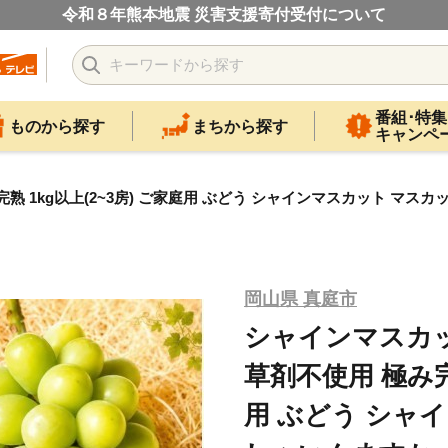
令和８年熊本地震 災害支援寄付受付について
番組･特集
ものから探す
まちから探す
キャンペ
 1kg以上(2~3房) ご家庭用 ぶどう シャインマスカット マスカ
岡山県 真庭市
シャインマスカッ
草剤不使用 極み完熟
用 ぶどう シャ