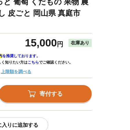
と 葡萄 くだもの 果物 農
し 皮ごと 岡山県 真庭市
15,000
在庫あり
円
内
を推奨しております。
しく知りたい方は
こちら
でご確認ください。
上限額を調べる
寄付する
に入りに追加する