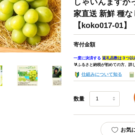
しゃいんますかっ
家直送 新鮮 種な
【koko017-01】
寄付金額
一度に決済する
返礼品数は３つ以
🔰ふるさと納税が初めての方、詳
仕組みについて知る
数量
お気