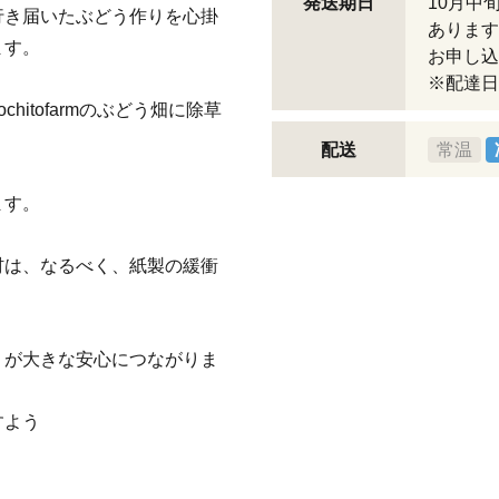
発送期日
10月中
行き届いたぶどう作りを心掛
あります
ます。
お申し込
※配達日
hitofarmのぶどう畑に除草
配送
常温
ます。
材は、なるべく、紙製の緩衝
』が大きな安心につながりま
すよう
に。