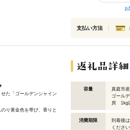
お
支払い方法
★
容量
真庭市産
させた「ゴールデンシャイン
ゴールデ
房 1k
んのり黄金色を帯び、香りと
消費期限
到着後は
ください