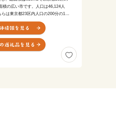
面積の広い市です。人口は46,124人
らは東京都23区内人口の200分の1と
原温泉郷」をはじめとする豊かな自然や
山町並み保存地区」といった豊富な歴史
の観光客で賑わっています。
れていた製材端材や林地残材を木質バイ
活用するなど、これまで価値の無かった
させる「回る経済」の実現に取り組んで
公共団体による持続可能な開発目標
優れた取り組みを提案する「SDGS未
ます。