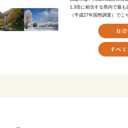
1.3倍に相当する県内で最も
（平成27年国勢調査）でこち
なっております。
市内には「蒜山高原」「湯
「旧遷喬尋常小学校」「勝
遺産や観光資源があり多く
また、廃棄物として処理さ
オマス発電所の燃料として
資源を生かし、経済を循環
います。2018年には地方
（SDGｓ）の達成に向けた
来都市」にも選定されてい