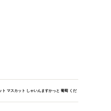
カット マスカット しゃいんますかっと 葡萄 くだ