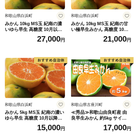
和歌山県白浜町
和歌山県白浜町
みかん 10kg MS玉 紀南の濃
みかん 10kg MS玉 紀南の甘
いゆら早生 高糖度 10月以降
い極早生みかん 高糖度 10月
発送 マルチ被覆栽培
以降発送 マルチ被覆栽培
27,000
21,000
円
円
和歌山県白浜町
和歌山県古座川町
みかん 5kg MS玉 紀南の濃い
≪秀品≫和歌山由良町産 由
ゆら早生 高糖度 10月以降発
良早生みかん 約5kg サイズお
送 マルチ被覆栽培
まかせ【sml106C】
15,000
17,000
円
円