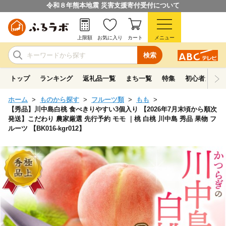
令和８年熊本地震 災害支援寄付受付について
上限額
お気に入り
カート
メニュー
検索
トップ
ランキング
返礼品一覧
まち一覧
特集
初心者ガイド
ホーム
ものから探す
フルーツ類
もも
【秀品】川中島白桃 食べきりやすい3個入り 【2026年7月末頃から順次
発送】こだわり 農家厳選 先行予約 モモ ｜桃 白桃 川中島 秀品 果物 フ
ルーツ 【BK016-kgr012】