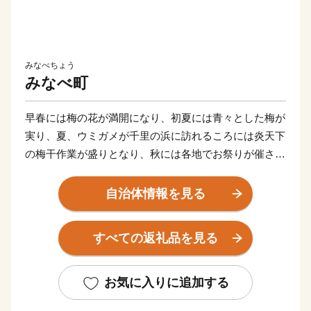
みなべちょう
みなべ町
早春には梅の花が満開になり、初夏には青々とした梅が
実り、夏、ウミガメが千里の浜に訪れるころには炎天下
の梅干作業が盛りとなり、秋には各地でお祭りが催され
る「ふるさとみなべ町」に親しみや共感を持ってくださ
っている皆様、みなべ町を応援してくださいませんか。
自治体情報を見る
みなべ町の基幹産業である、梅を生産するシステムが、
平成27年12月15日（火）にFAO（国際連合食糧農業機
すべての返礼品を見る
関本部）で開催された「GIAHS運営・科学合同委員
会」において、世界農業遺産に認定されました。
お気に入りに追加する