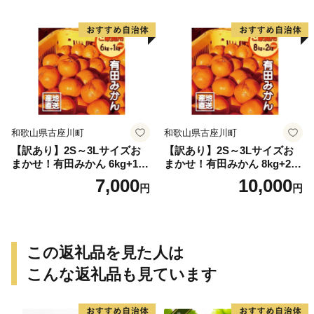
和歌山県古座川町
和歌山県古座川町
【訳あり】2S～3Lサイズお
【訳あり】2S～3Lサイズお
まかせ！有田みかん 6kg+1kg
まかせ！有田みかん 8kg+2kg
保証分 11月から12月下旬ま
保証分 11月から12月下旬ま
7,000
10,000
円
円
でに順次発送致します。 / 訳
でに順次発送致します。 / 訳
ありみかん 有田みかん みか
ありみかん 有田みかん みか
ん ミカン 蜜柑 柑橘 温州みか
ん ミカン 蜜柑 柑橘 温州みか
ん 和歌山 ご家庭用
ん 和歌山 ご家庭用
この返礼品を見た人は
こんな返礼品も見ています