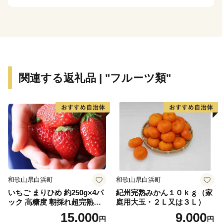
関連する返礼品 | "フルーツ類"
和歌山県白浜町
和歌山県白浜町
いちご まりひめ 約250g×4パ
紀州完熟みかん１０ｋｇ（家
ック 高糖度 朝採れ超完熟ま
庭用大玉・２Ｌ又は３Ｌ）
りひめ 1月以降発送分
15,000
9,000
円
円