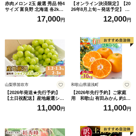
赤肉メロン 2玉 厳選 秀品 特4
【オンライン決済限定】【20
サイズ 富良野 北海道 各2kg
26年8月上旬～発送予定】 先
～2.6kg 2玉 セット ファーム
行予約 「浅間水蜜桃プレミ
17,000
12,000
円
円
富良野 メロン めろん 果物 く
アム」 もも あかつき 秀品 約
だもの フルーツ デザート 旬
2kg 5～9玉 贈答品 ふるさと
の果物 旬のフルーツ
納税 果物 桃 フルーツ モモ
果肉 長野県産 小諸市
山梨県笛吹市
和歌山県湯浅町
【2026年発送★先行予約】
【2026年先行予約】ご家庭
【土日祝配送】産地厳選シャ
用 和歌山 有田みかん 約10k
インマスカット1.2kg～1.3kg
g (2L、3Lサイズ)【湯浅町】
11,000
11,000
円
円
（2房～3房）※沖縄・離島配
_ZJ6079
送不可※ 106-003-sku02-26y
｜シャインマスカット 発送
笛吹市 山梨県 フルーツ 果物
ぶどう 葡萄 大粒 シャインマ