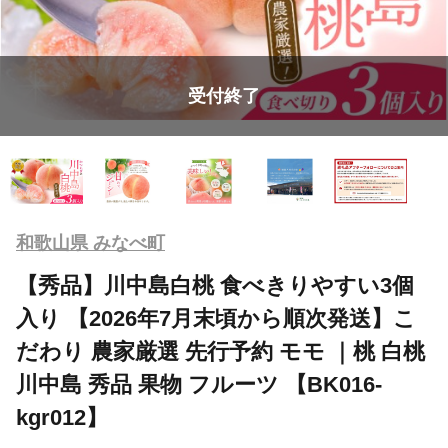
受付終了
和歌山県 みなべ町
【秀品】川中島白桃 食べきりやすい3個
入り 【2026年7月末頃から順次発送】こ
だわり 農家厳選 先行予約 モモ ｜桃 白桃
川中島 秀品 果物 フルーツ 【BK016-
kgr012】