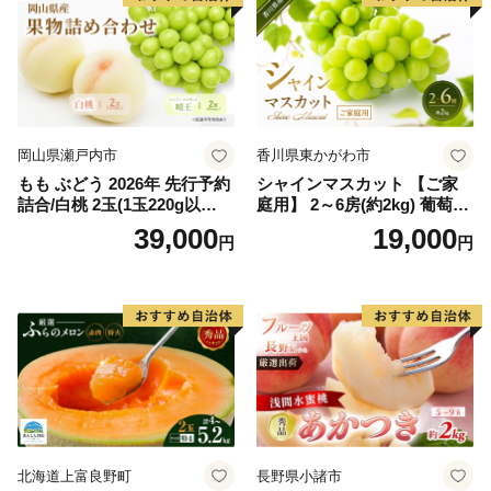
岡山県瀬戸内市
香川県東かがわ市
もも ぶどう 2026年 先行予約
シャインマスカット 【ご家
詰合/白桃 2玉(1玉220g以
庭用】 2～6房(約2kg) 葡萄 ぶ
上)・シャインマスカット 晴
どう ブドウ フルーツ 果物 く
39,000
19,000
円
円
王 2房(1房480g以上) 化粧箱
だもの 果実 旬の果物 旬のフ
入り 岡山県産 国産 フルーツ
ルーツ 香川 香川県 東かがわ
果物 ギフト
市
北海道上富良野町
長野県小諸市