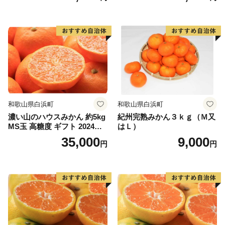
和歌山県白浜町
和歌山県白浜町
濃い山のハウスみかん 約5kg
紀州完熟みかん３ｋｇ（Ｍ又
MS玉 高糖度 ギフト 2024年7
はＬ）
月以降発送分
35,000
9,000
円
円