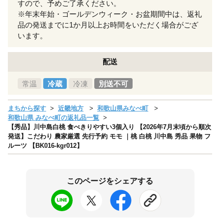
すので、予めご了承ください。
※年末年始・ゴールデンウィーク・お盆期間中は、返礼
品の発送までに1か月以上お時間をいただく場合がござ
います。
配送
常温
冷蔵
冷凍
別送不可
まちから探す
近畿地方
和歌山県みなべ町
和歌山県 みなべ町の返礼品一覧
【秀品】川中島白桃 食べきりやすい3個入り 【2026年7月末頃から順次
発送】こだわり 農家厳選 先行予約 モモ ｜桃 白桃 川中島 秀品 果物 フ
ルーツ 【BK016-kgr012】
このページをシェアする