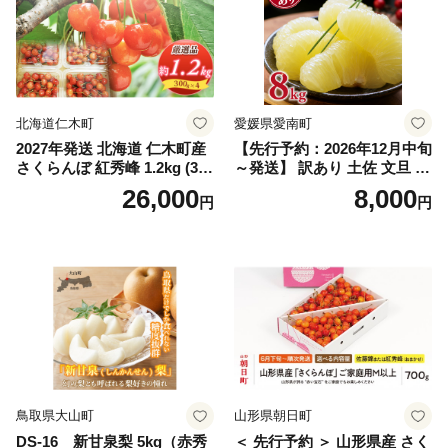
スカット おすすめ シャイン
マスカット 贈答 ギフト 産地
笛吹市 シャインマスカット
笛吹 葡萄 国産 ぶどう 人気
国産 1.2kg 先行｜
北海道仁木町
愛媛県愛南町
2027年発送 北海道 仁木町産
【先行予約：2026年12月中旬
さくらんぼ 紅秀峰 1.2kg (300
～発送】 訳あり 土佐 文旦 8k
g×4パック) Lサイズ以上 旬
g (Mサイズ以上サイズミック
26,000
8,000
円
円
桜桃 産地直送 サクランボ チ
ス) 8000円 わけあり ぶんた
ェリー フルーツ 果物 果物類
ん みかん mikan 蜜柑 ミカン
仁木町 仁木 [松山商店]
土佐文旦 家庭用 産地直送 国
産 農家直送 期間限定 特産品
サイズミックス くらもとフ
ァーム 愛南町 愛媛県
鳥取県大山町
山形県朝日町
DS-16 新甘泉梨 5kg（赤秀
＜ 先行予約 ＞ 山形県産 さく