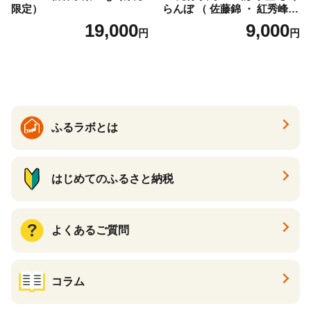
限定）
らんぼ （ 佐藤錦 ・ 紅秀峰
） ご家庭用 M以上 700g 【20
19,000
9,000
円
円
26年6月下旬から7月上旬発
送】 山形県 果物 フルーツ 初
夏 夏 送料無料
ふるラボとは
はじめてのふるさと納税
よくあるご質問
コラム