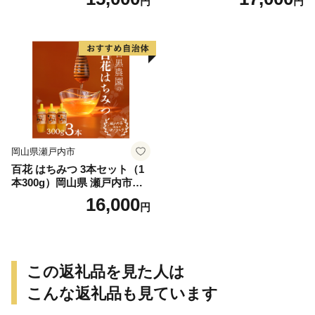
円
円
字うどん 麺類 小麦製品 ざる
うどん かけうどん 子供 お昼
ランチ あっさり さっぱり 地
元 小麦粉 風味
岡山県瀬戸内市
百花 はちみつ 3本セット（1
本300g）岡山県 瀬戸内市産
石黒農園 ヨーグルト パン 砂
16,000
円
糖の代わり 香り高い いい香
り 季節の花の蜜 トンガリ容
器入り
この返礼品を見た人は
こんな返礼品も見ています