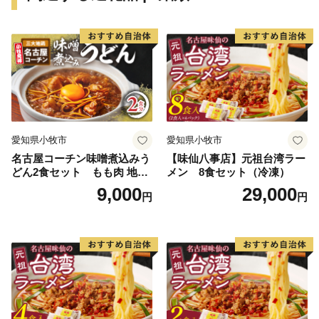
える複雑な刃紋は多くのファンを魅了してやみません。
備前長船刀剣博物館にてこの地で古より受け継がれてき
た刀剣文化をご鑑賞ください。
３町それぞれの魅力が詰まった瀬戸内市に是非一度お越
しください。
愛知県小牧市
愛知県小牧市
名古屋コーチン味噌煮込みう
【味仙八事店】元祖台湾ラー
どん2食セット もも肉 地鶏
メン 8食セット（冷凍）
味噌うどん
9,000
29,000
円
円