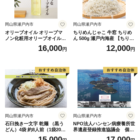
岡山県瀬戸内市
岡山県瀬戸内市
オリーブオイル オリーブマ
ちりめんじゃこ 牛窓 ちりめ
ノン化粧用オリーブオイル 2
ん 500g 瀬戸内海産 【ちりめ
00ml オリーブ オイル 美容
ん ちりめんじゃこ 上乾ちり
16,000
12,000
円
円
スキンケア 化粧用 油 オリー
めん しらす しらす干し 大容
ブ油
量 ごはん ごはんのお供 ふり
かけ おにぎり ギフト 贈答 岡
山県 瀬戸内市 牛窓 瀬戸内海
服部水産】【配達不可：離
島】
岡山県瀬戸内市
岡山県瀬戸内市
石臼挽き一文字 乾麺 （黒う
NPO法人ハンセン病療養所世
どん）4袋 約8人前（1袋200
界遺産登録推進協議会 個人
g、約2人前） 備前福岡 一文
正会員 1年分 チケット
15,000
17,000