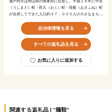
瀬戸内市は岡山県の南東部に位置し、平成１６年に牛窓
（うしまど）町・邑久（おく）町・長船（おさふね）町
が合併してできた人口約３７，０００人の小さなまちで
す。
自治体情報を見る
江戸時代に朝鮮通信使の寄港地として栄えた古い街並み
が残る市南部の牛窓町は多くの観光客が訪れる風光明媚
すべての返礼品を見る
な港町です。牛窓オリーブ園の高台から望む瀬戸内海の
美しい眺めと優しい潮風は来訪者の心を癒してくれるで
しょう。
お気に入りに追加する
市中部の邑久町では日本の朝日百選にも選ばれた虫明湾
での牡蠣の養殖、水田地帯での稲作、丘陵地でのピオー
ネやシャインマスカットの栽培などが盛んです。
鎌倉時代より日本刀の一大産地として栄えた市北部の長
船町は古くから刀鍛冶が盛んで、このたび８００年ぶり
関連する返礼品 | "麺類"
に里帰りした国宝「山鳥毛」の山野が燃えるようにも見