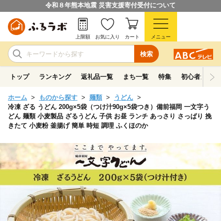
令和８年熊本地震 災害支援寄付受付について
上限額
お気に入り
カート
メニュー
検索
トップ
ランキング
返礼品一覧
まち一覧
特集
初心者ガイド
ホーム
ものから探す
麺類
うどん
冷凍 ざる うどん 200g×5袋（つけ汁90g×5袋つき）備前福岡 一文字う
どん 麺類 小麦製品 ざるうどん 子供 お昼 ランチ あっさり さっぱり 挽
きたて 小麦粉 釜揚げ 簡単 時短 調理 ふくほのか