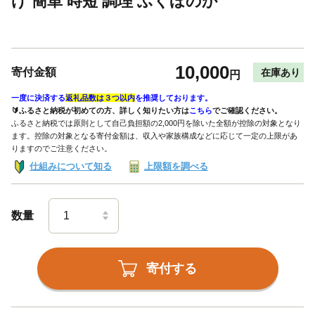
げ 簡単 時短 調理 ふくほのか
10,000
寄付金額
在庫あり
円
一度に決済する
返礼品数は３つ以内
を推奨しております。
🔰ふるさと納税が初めての方、詳しく知りたい方は
こちら
でご確認ください。
ふるさと納税では原則として自己負担額の2,000円を除いた全額が控除の対象となり
ます。控除の対象となる寄付金額は、収入や家族構成などに応じて一定の上限があ
りますのでご注意ください。
仕組みについて知る
上限額を調べる
数量
寄付する