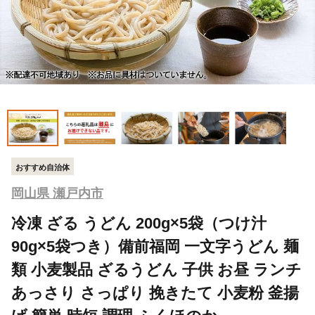
おすすめ自治体
岡山県 瀬戸内市
冷凍 ざる うどん 200g×5袋（つけ汁
90g×5袋つき）備前福岡 一文字うどん 麺
類 小麦製品 ざるうどん 子供 お昼 ランチ
あっさり さっぱり 挽きたて 小麦粉 釜揚