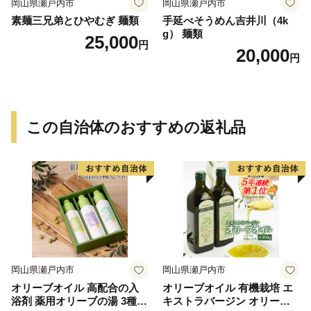
岡山県瀬戸内市
岡山県瀬戸内市
素麺三兄弟とひやむぎ 麺類
手延べそうめん吉井川（4k
g） 麺類
25,000
円
20,000
円
この自治体のおすすめの返礼品
岡山県瀬戸内市
岡山県瀬戸内市
オリーブオイル 高配合の入
オリーブオイル 有機栽培 エ
浴剤 薬用オリーブの湯 3種
キストラバージン オリーブ