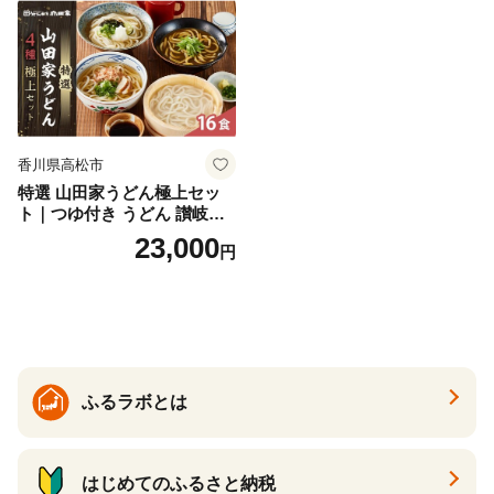
香川県高松市
特選 山田家うどん極上セッ
ト｜つゆ付き うどん 讃岐う
どん さぬきうどん 生麵 うど
23,000
円
んセット カレーうどん 生う
どん 食べ比べ 麺 麺類 ギフト
香川 香川県 高松
ふるラボとは
はじめてのふるさと納税