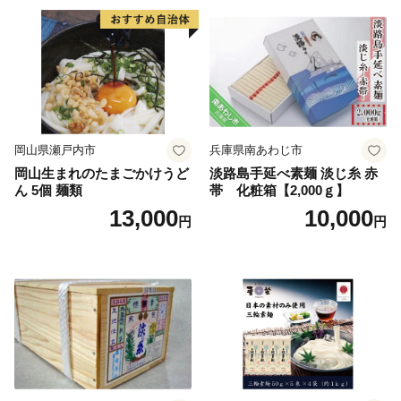
岡山県瀬戸内市
兵庫県南あわじ市
岡山生まれのたまごかけうど
淡路島手延べ素麺 淡じ糸 赤
ん 5個 麺類
帯 化粧箱【2,000ｇ】
13,000
10,000
円
円