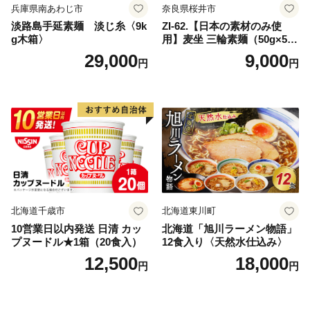
兵庫県南あわじ市
奈良県桜井市
淡路島手延素麺 淡じ糸〈9k
ZI-62.【日本の素材のみ使
g木箱〉
用】麦坐 三輪素麺（50g×5束
×4袋）
29,000
9,000
円
円
北海道千歳市
北海道東川町
10営業日以内発送 日清 カッ
北海道「旭川ラーメン物語」
プヌードル★1箱（20食入）
12食入り〈天然水仕込み〉
12,500
18,000
円
円