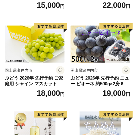
セット 1本 500ml オリーブ
オイル シングル 2本 セット
15,000
22,000
円
円
オイル 油 オリーブ油 薬用 液
オーガニック 調味料 油 オリ
体 入浴剤 スキンケア 美容
ーブ油 食用油 ギフト
岡山県瀬戸内市
岡山県瀬戸内市
ぶどう 2026年 先行予約 ご家
ぶどう 2026年 先行予約 ニュ
庭用 シャイン マスカット
ー ピオーネ 約500g×2房 6月
2〜3房 合計約1.2kg ブドウ
下旬〜7月下旬発送 ブドウ 葡
18,000
19,000
円
円
葡萄 岡山県産 国産 フルーツ
萄 岡山県産 国産 フルーツ 果
果物 ギフト
物 ギフト 果物類 種なし デザ
ート 食後 おやつ 産地直送