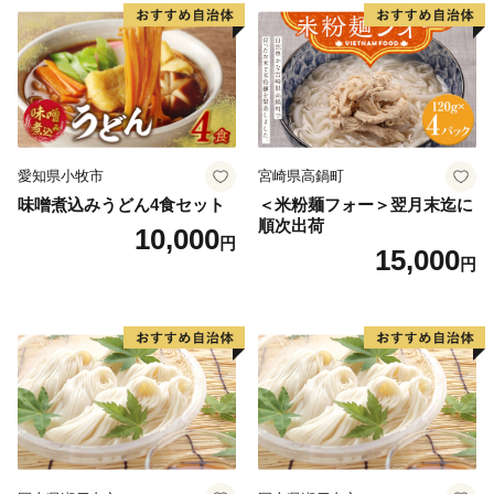
愛知県小牧市
宮崎県高鍋町
味噌煮込みうどん4食セット
＜米粉麺フォー＞翌月末迄に
順次出荷
10,000
円
15,000
円