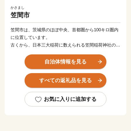
かさまし
笠間市
笠間市は、茨城県のほぼ中央、首都圏から100キロ圏内
に位置しています。
古くから、日本三大稲荷に数えられる笠間稲荷神社の門
前町として栄えてきました。
笠間焼の産地としても知られ、窯元やギャラリーが点在
自治体情報を見る
しており、多くの人が訪れます。周囲を八溝山系・筑波
山系の山々に囲まれた台地が広がり、年間を通して穏や
すべての返礼品を見る
かな気候に恵まれた豊かな自然からは、数々の歴史・文
化・芸術・おいしい農産物が生まれています。
お気に入りに追加する
●日本一熱い栗の産地 「笠間の栗」
生産量全国１位を誇る茨城県の中でも笠間市は栽培面積
トップの栗産地です。年間を通して穏やかで水はけのよ
い火山灰土壌が、ふっくら薫り高い栗を育むのに適して