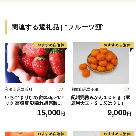
います。多くの品種があり、用途や好みに合わせて栗を
楽しめます。
関連する返礼品 | "フルーツ類"
【笠間市は、総務省からふるさと納税の指定基準に適合
する地方団体として指定を受けました。指定期間：令和
6年10月1日～令和7年9月30日】
■□■………………………………………………………
お礼の品・証明書等のお問い合わせはこちらへ
笠間市ふるさと納税サポート室
電話 ：050-3098-1091（平日9:00～18：00）
和歌山県白浜町
和歌山県白浜町
メール：kasama.furusato@thankslab.biz
いちご まりひめ 約250g×4パ
紀州完熟みかん１０ｋｇ（家
………………………………………………………■□■
ック 高糖度 朝採れ超完熟ま
庭用大玉・２Ｌ又は３Ｌ）
りひめ 1月以降発送分
15,000
9,000
円
円