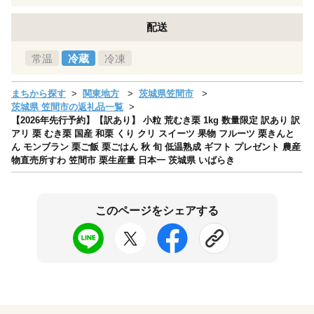
配送
常温
冷蔵
冷凍
まちから探す
関東地方
茨城県笠間市
茨城県 笠間市の返礼品一覧
【2026年先行予約】【訳あり】 小粒 荒むき栗 1kg 数量限定 訳あり 訳
アリ 栗 むき栗 国産 和栗 くり クリ スイーツ 果物 フルーツ 栗きんと
ん モンブラン 栗ご飯 栗ごはん 秋 旬 低温熟成 ギフト プレゼント 農産
物直売所すわ 笠間市 栗生産量 日本一 茨城県 いばらき
このページをシェアする