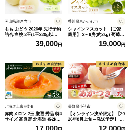
岡山県瀬戸内市
香川県東かがわ市
もも ぶどう 2026年 先行予約
シャインマスカット 【ご家
詰合/白桃 2玉(1玉220g以
庭用】 2～6房(約2kg) 葡萄 ぶ
上)・シャインマスカット 晴
どう ブドウ フルーツ 果物 く
39,000
19,000
円
円
王 2房(1房480g以上) 化粧箱
だもの 果実 旬の果物 旬のフ
入り 岡山県産 国産 フルーツ
ルーツ 香川 香川県 東かがわ
果物 ギフト
市
北海道上富良野町
長野県小諸市
赤肉メロン 2玉 厳選 秀品 特4
【オンライン決済限定】【20
サイズ 富良野 北海道 各2kg
26年8月上旬～発送予定】 先
～2.6kg 2玉 セット ファーム
行予約 「浅間水蜜桃プレミ
17,000
12,000
円
円