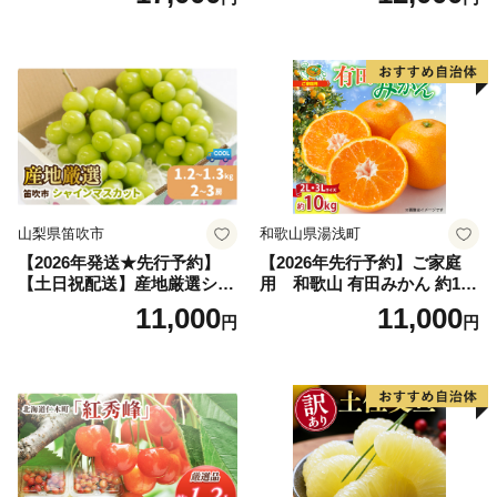
富良野 メロン めろん 果物 く
アム」 もも あかつき 秀品 約
だもの フルーツ デザート 旬
2kg 5～9玉 贈答品 ふるさと
の果物 旬のフルーツ
納税 果物 桃 フルーツ モモ
果肉 長野県産 小諸市
山梨県笛吹市
和歌山県湯浅町
【2026年発送★先行予約】
【2026年先行予約】ご家庭
【土日祝配送】産地厳選シャ
用 和歌山 有田みかん 約10k
インマスカット1.2kg～1.3kg
g (2L、3Lサイズ)【湯浅町】
11,000
11,000
円
円
（2房～3房）※沖縄・離島配
_ZJ6079
送不可※ 106-003-sku02-26y
｜シャインマスカット 発送
笛吹市 山梨県 フルーツ 果物
ぶどう 葡萄 大粒 シャインマ
スカット おすすめ シャイン
マスカット 贈答 ギフト 産地
笛吹市 シャインマスカット
笛吹 葡萄 国産 ぶどう 人気