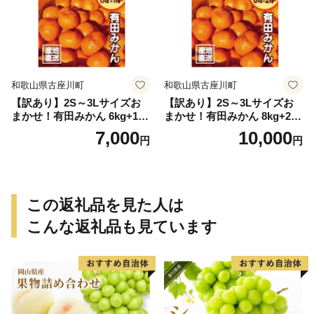
和歌山県古座川町
和歌山県古座川町
【訳あり】2S～3Lサイズお
【訳あり】2S～3Lサイズお
まかせ！有田みかん 6kg+1kg
まかせ！有田みかん 8kg+2kg
保証分 11月から12月下旬ま
保証分 11月から12月下旬ま
7,000
10,000
円
円
でに順次発送致します。 / 訳
でに順次発送致します。 / 訳
ありみかん 有田みかん みか
ありみかん 有田みかん みか
ん ミカン 蜜柑 柑橘 温州みか
ん ミカン 蜜柑 柑橘 温州みか
ん 和歌山 ご家庭用
ん 和歌山 ご家庭用
この返礼品を見た人は
こんな返礼品も見ています