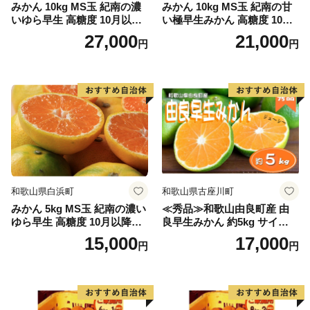
みかん 10kg MS玉 紀南の濃
みかん 10kg MS玉 紀南の甘
いゆら早生 高糖度 10月以降
い極早生みかん 高糖度 10月
発送 マルチ被覆栽培
以降発送 マルチ被覆栽培
27,000
21,000
円
円
和歌山県白浜町
和歌山県古座川町
みかん 5kg MS玉 紀南の濃い
≪秀品≫和歌山由良町産 由
ゆら早生 高糖度 10月以降発
良早生みかん 約5kg サイズお
送 マルチ被覆栽培
まかせ【sml106C】
15,000
17,000
円
円