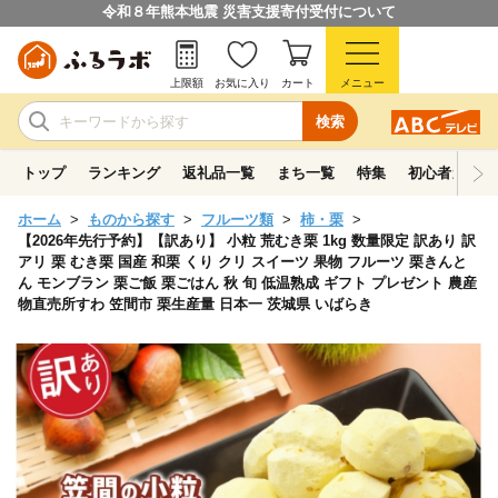
令和８年熊本地震 災害支援寄付受付について
上限額
お気に入り
カート
メニュー
検索
トップ
ランキング
返礼品一覧
まち一覧
特集
初心者ガイド
ホーム
ものから探す
フルーツ類
柿・栗
【2026年先行予約】【訳あり】 小粒 荒むき栗 1kg 数量限定 訳あり 訳
アリ 栗 むき栗 国産 和栗 くり クリ スイーツ 果物 フルーツ 栗きんと
ん モンブラン 栗ご飯 栗ごはん 秋 旬 低温熟成 ギフト プレゼント 農産
物直売所すわ 笠間市 栗生産量 日本一 茨城県 いばらき