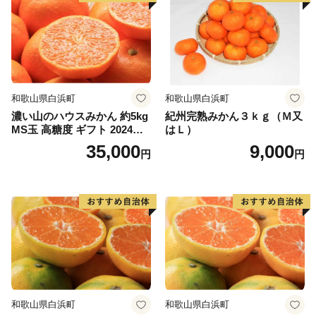
和歌山県白浜町
和歌山県白浜町
濃い山のハウスみかん 約5kg
紀州完熟みかん３ｋｇ（Ｍ又
MS玉 高糖度 ギフト 2024年7
はＬ）
月以降発送分
35,000
9,000
円
円
和歌山県白浜町
和歌山県白浜町