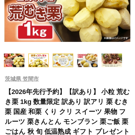
茨城県 笠間市
【2026年先行予約】【訳あり】 小粒 荒む
き栗 1kg 数量限定 訳あり 訳アリ 栗 むき
栗 国産 和栗 くり クリ スイーツ 果物 フ
ルーツ 栗きんとん モンブラン 栗ご飯 栗
ごはん 秋 旬 低温熟成 ギフト プレゼント