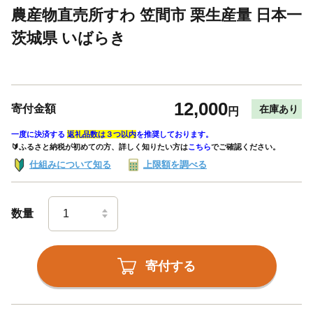
農産物直売所すわ 笠間市 栗生産量 日本一
茨城県 いばらき
12,000
寄付金額
在庫あり
円
一度に決済する
返礼品数は３つ以内
を推奨しております。
🔰ふるさと納税が初めての方、詳しく知りたい方は
こちら
でご確認ください。
仕組みについて知る
上限額を調べる
数量
寄付する