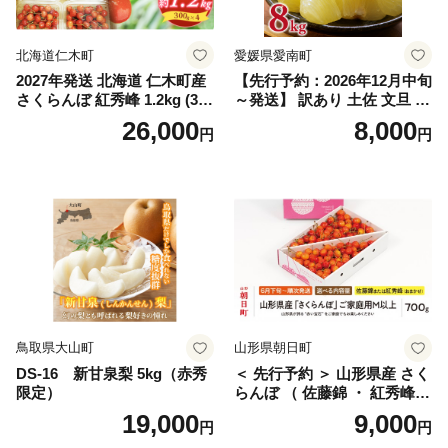
国産 1.2kg 先行｜
北海道仁木町
愛媛県愛南町
2027年発送 北海道 仁木町産
【先行予約：2026年12月中旬
さくらんぼ 紅秀峰 1.2kg (300
～発送】 訳あり 土佐 文旦 8k
g×4パック) Lサイズ以上 旬
g (Mサイズ以上サイズミック
26,000
8,000
円
円
桜桃 産地直送 サクランボ チ
ス) 8000円 わけあり ぶんた
ェリー フルーツ 果物 果物類
ん みかん mikan 蜜柑 ミカン
仁木町 仁木 [松山商店]
土佐文旦 家庭用 産地直送 国
産 農家直送 期間限定 特産品
サイズミックス くらもとフ
ァーム 愛南町 愛媛県
鳥取県大山町
山形県朝日町
DS-16 新甘泉梨 5kg（赤秀
＜ 先行予約 ＞ 山形県産 さく
限定）
らんぼ （ 佐藤錦 ・ 紅秀峰
） ご家庭用 M以上 700g 【20
19,000
9,000
円
円
26年6月下旬から7月上旬発