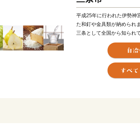
平成25年に行われた伊勢神
た和釘や金具類が納められ
三条として全国から知られ
は、打刃物をはじめ、作業
大工道具、測定器具、園芸
住設機器などの金属加工を
す。さらに、ものづくりで
プ用品にも活かされていま
産するメーカーが本社を置
アウトドアの聖地としても
都圏からもアクセスがよく
います。
また、三条市は信濃川の豊
の多品目産地でもあります