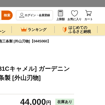
検索
ログイン・会員登録
上限額
お気に入り
カート
はじめての
ランキング
ーン
ふるさと納税
燕三条製 [外山刃物]【044S060】
[T31Cキャメル] ガーデニン
条製 [外山刃物]
44,000
在庫あり
円