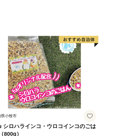
果物、野菜も大変美味しいところです。
菓子、特産品も数多くあります。
三条市ならではの自慢の返礼品をお届け
のまち」を体感していただける返礼品を
恵みをご賞味いただき、“さんじょ
さい。
知県小牧市
uu シロハラインコ・ウロコインコのごは
（800g）