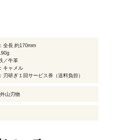
全長 約170mm
90g
鉄／牛革
：キャメル
：刃研ぎ１回サービス券（送料負担）
外山刃物