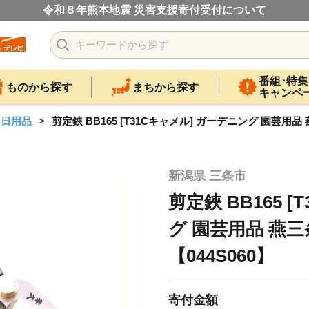
令和８年熊本地震 災害支援寄付受付について
番組･特集
ものから探す
まちから探す
キャンペ
・日用品
剪定鋏 BB165 [T31Cキャメル] ガーデニング 園芸用品 
新潟県 三条市
剪定鋏 BB165 
グ 園芸用品 燕三
【044S060】
寄付金額