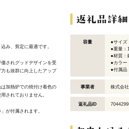
容量
●サイズ：
り込み、剪定に最適です。
●重量：1
●材質：
評価されグッドデザインを受
●カラー
●付属品
プ力も抜群に向上したアップ
色は加熱炉での焼付け着色の
事業者
株式会社
使用されておりません。
返礼品ID
7044299
券」が付属されます。