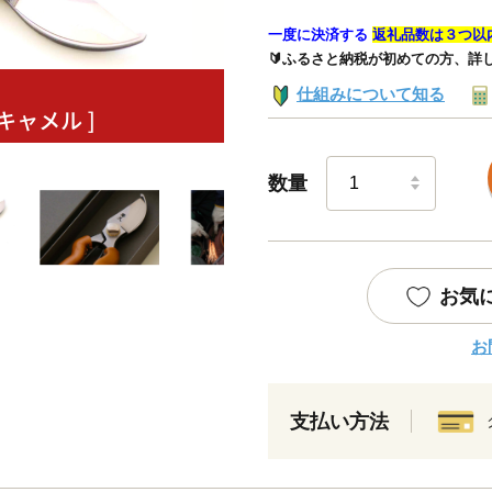
一度に決済する
返礼品数は３つ以
🔰ふるさと納税が初めての方、詳
仕組みについて知る
数量
お気
お
支払い方法