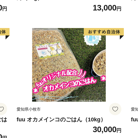
0
13,000
円
円
愛知県小牧市
愛
ごは
fuu オカメインコのごはん（10kg）
f
30,000
円
0