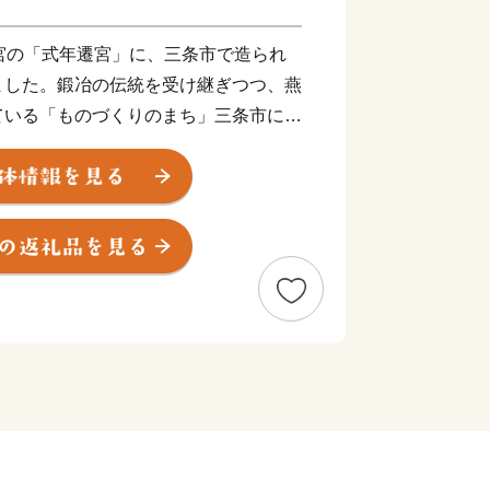
宮の「式年遷宮」に、三条市で造られ
ました。鍛冶の伝統を受け継ぎつつ、燕
ている「ものづくりのまち」三条市に
工具、木工製品のほか、キッチン用品、
用品、アウトドア用品、リビング用品、
中心に多様な加工技術が集積していま
培われた技術がアウトドア用品、キャン
す。アウトドア用品やキャンプ用品を生
き、キャンプ場も各所にあることから、
知られています。新幹線の燕三条駅は首
、県内外からのキャンパーでにぎわって
かな水と肥沃な土壌に恵まれた、農産物
。米どころ新潟を代表する米はもとよ