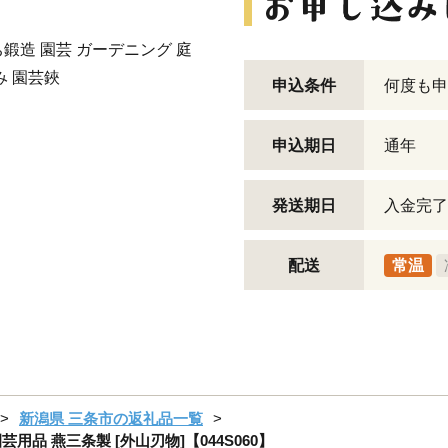
鍛造 園芸 ガーデニング 庭
み 園芸鋏
申込条件
何度も申
申込期日
通年
発送期日
入金完了
配送
常温
新潟県 三条市の返礼品一覧
園芸用品 燕三条製 [外山刃物]【044S060】