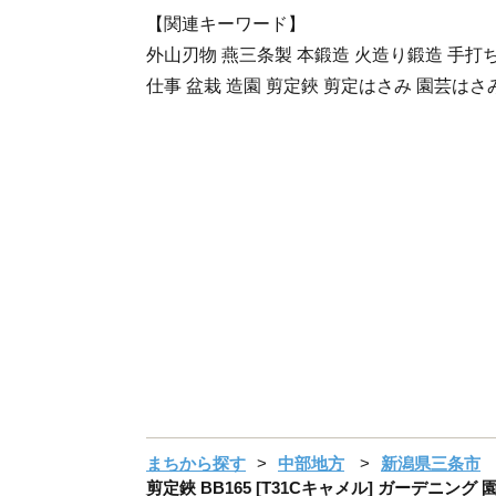
【関連キーワード】
外山刃物 燕三条製 本鍛造 火造り鍛造 手打ち
仕事 盆栽 造園 剪定鋏 剪定はさみ 園芸はさ
まちから探す
中部地方
新潟県三条市
剪定鋏 BB165 [T31Cキャメル] ガーデニング 