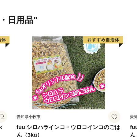
り、桃、ぶどう、梨などの
これらを利用した地酒やお
貨・日用品"
ご寄附いただいた方には、
いたします。「ものづくり
手に取ったり、豊かな自然の
う”の魅力をぜひご体感くだ
愛知県小牧市
愛
k
fuu シロハラインコ・ウロコインコのごは
f
ん（3kg）
ん