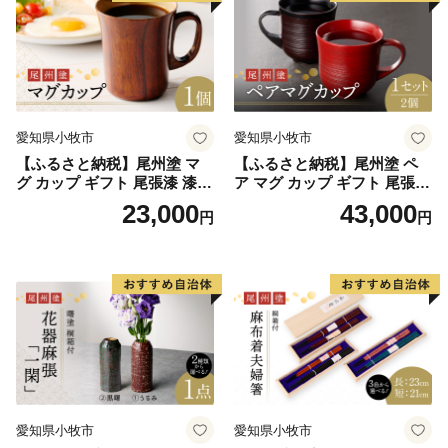
愛知県小牧市
愛知県小牧市
【ふるさと納税】尾州塗 マ
【ふるさと納税】尾州塗 ペ
グ カップ ギフト 尾張漆 漆
ア マグ カップ ギフト 尾張漆
漆器 漆器工芸 工芸品 芸術性
漆 漆器 漆器工芸 工芸品 芸術
23,000
43,000
円
円
実用性 抗菌性 美味しく安全
性 実用性 抗菌性 美味しく安
な食事 手作り 贈答用 くつろ
全な食事 手作り 贈答用 くつ
ぎ おうち時間 プレゼント 抗
ろぎ おうち時間 プレゼント
ウイルス効果 お取り寄せ 愛
抗ウイルス効果 お取り寄せ
知県 小牧市 送料無料
愛知県 小牧市 送料無料
愛知県小牧市
愛知県小牧市