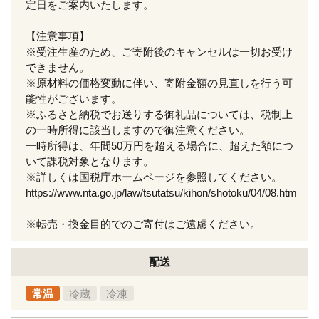
定日をご案内いたします。
【注意事項】
※受注生産のため、ご寄附後のキャンセルは一切お受け
できません。
※原材料の価格変動に伴い、寄附金額の見直しを行う可
能性がございます。
※ふるさと納税でお送りする御礼品については、税制上
の一時所得に該当しますので御注意ください。
一時所得は、年間50万円を超える場合に、超えた額につ
いて課税対象となります。
※詳しくは国税庁ホームページを参照してください。
https://www.nta.go.jp/law/tsutatsu/kihon/shotoku/04/08.htm
※転売・換金目的でのご寄付はご遠慮ください。
配送
常温
冷蔵
冷凍