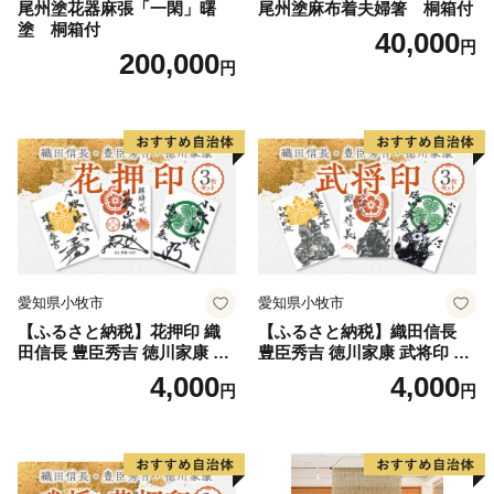
尾州塗花器麻張「一閑」曙
尾州塗麻布着夫婦箸 桐箱付
塗 桐箱付
40,000
円
200,000
円
愛知県小牧市
愛知県小牧市
【ふるさと納税】花押印 織
【ふるさと納税】織田信長
田信長 豊臣秀吉 徳川家康 3
豊臣秀吉 徳川家康 武将印 3
枚 セット 戦国 武将 小牧山城
枚 セット イラスト 戦国 武将
4,000
4,000
円
円
墨絵 龍画師 書道アーティス
小牧山城 墨絵 龍画師 書道ア
ト 池谷公智 渾身の一作 作品
ーティスト 池谷公智 渾身の
雑貨 工芸品 グッズ 愛知県 小
一作 作品 雑貨 工芸品 グッズ
牧市 お取り寄せ 送料無料
愛知県 小牧市 お取り寄せ 送
料無料