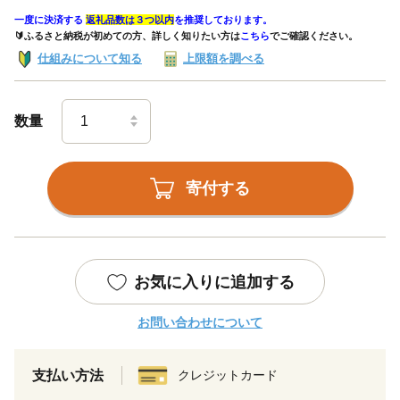
一度に決済する
返礼品数は３つ以内
を推奨しております。
🔰ふるさと納税が初めての方、詳しく知りたい方は
こちら
でご確認ください。
仕組みについて知る
上限額を調べる
数量
寄付する
お気に入りに追加する
お問い合わせについて
支払い方法
クレジットカード