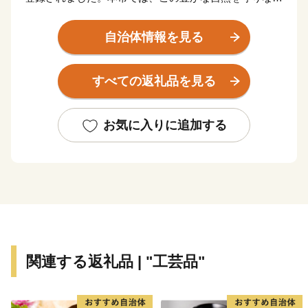
ら共生していく取り組みを行っています。また、日本三
大扇状地である御勅使川扇状地やそれに続く低地では果
自治体情報を見る
樹栽培が盛んに営まれ、春から秋にかけてたくさんのフ
ルーツが実ります。
すべての返礼品を見る
南アルプスの大地で育まれたフルーツなど地域の特産品
をPRし、全国へその魅力を発信するため、ふるさと納
税のお礼の品として地域の特産品等を贈呈しています。
お気に入りに追加する
皆様からの寄附金は、これからのよりよいまちづくりに
活用させていただきますので、ふるさと納税で南アルプ
ス市への応援にご協力をよろしくお願いいたします。
関連する返礼品 | "工芸品"