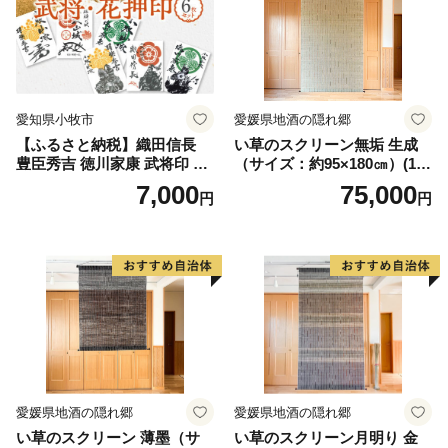
愛知県小牧市
愛媛県地酒の隠れ郷
【ふるさと納税】織田信長
い草のスクリーン無垢 生成
豊臣秀吉 徳川家康 武将印 花
（サイズ：約95×180㎝）(14
押印 6枚 セット イラスト 戦
3)
7,000
75,000
円
円
国 武将 小牧山城 墨絵 龍画師
書道アーティスト 池谷公智
渾身の一作 作品 雑貨 工芸品
グッズ 愛知県 小牧市 お取り
寄せ 送料無料
愛媛県地酒の隠れ郷
愛媛県地酒の隠れ郷
い草のスクリーン 薄墨（サ
い草のスクリーン月明り 金