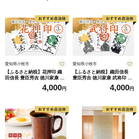
愛知県小牧市
愛知県小牧市
【ふるさと納税】花押印 織
【ふるさと納税】織田信長
田信長 豊臣秀吉 徳川家康 3
豊臣秀吉 徳川家康 武将印 3
枚 セット 戦国 武将 小牧山城
枚 セット イラスト 戦国 武将
4,000
4,000
円
円
墨絵 龍画師 書道アーティス
小牧山城 墨絵 龍画師 書道ア
ト 池谷公智 渾身の一作 作品
ーティスト 池谷公智 渾身の
雑貨 工芸品 グッズ 愛知県 小
一作 作品 雑貨 工芸品 グッズ
牧市 お取り寄せ 送料無料
愛知県 小牧市 お取り寄せ 送
料無料