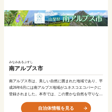
みなみあるぷすし
南アルプス市
南アルプス市は、美しい自然に囲まれた地域であり、平
成26年6月には南アルプス地域がユネスコエコパークに
登録されました。本市では、この豊かな自然を守りなが
ら共生していく取り組みを行っています。また、日本三
大扇状地である御勅使川扇状地やそれに続く低地では果
自治体情報を見る