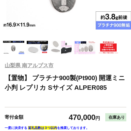
山梨県 南アルプス市
【置物】 プラチナ900製(Pt900) 開運ミニ
小判 レプリカ Sサイズ ALPER085
470,000
寄付金額
在庫あり
円
一度に決済する
返礼品数は３つ以内
を推奨しております。