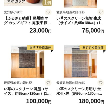
愛知県小牧市
愛媛県地酒の隠れ郷
【ふるさと納税】尾州塗 マ
い草のスクリーン無垢 生成
グ カップ ギフト 尾張漆 漆
（サイズ：約95×180㎝）(14
漆器 漆器工芸 工芸品 芸術性
3)
23,000
75,000
円
円
実用性 抗菌性 美味しく安全
な食事 手作り 贈答用 くつろ
ぎ おうち時間 プレゼント 抗
ウイルス効果 お取り寄せ 愛
知県 小牧市 送料無料
愛媛県地酒の隠れ郷
愛媛県地酒の隠れ郷
い草のスクリーン 薄墨（サ
い草のスクリーン月明り 金
イズ：約95cm×120cm）(14
水引×黒（約95cm×180cm）
6)
(147)
100,000
180,000
円
円