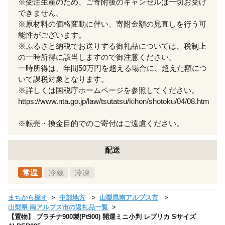
※受注生産のため、ご寄附後のキャンセルは一切お受け
できません。
※原材料の価格変動に伴い、寄附金額の見直しを行う可
能性がございます。
※ふるさと納税でお送りする御礼品については、税制上
の一時所得に該当しますので御注意ください。
一時所得は、年間50万円を超える場合に、超えた額につ
いて課税対象となります。
※詳しくは国税庁ホームページを参照してください。
https://www.nta.go.jp/law/tsutatsu/kihon/shotoku/04/08.htm
※転売・換金目的でのご寄付はご遠慮ください。
配送
常温
冷蔵
冷凍
まちから探す
中部地方
山梨県南アルプス市
山梨県 南アルプス市の返礼品一覧
【置物】 プラチナ900製(Pt900) 開運ミニ小判 レプリカ Sサイズ