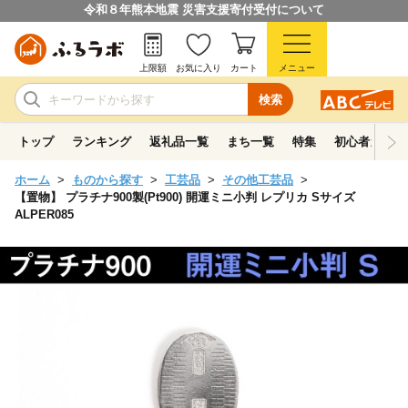
令和８年熊本地震 災害支援寄付受付について
上限額
お気に入り
カート
メニュー
検索
トップ
ランキング
返礼品一覧
まち一覧
特集
初心者ガイド
ホーム
ものから探す
工芸品
その他工芸品
【置物】 プラチナ900製(Pt900) 開運ミニ小判 レプリカ Sサイズ
ALPER085