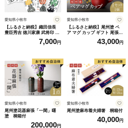
愛知県小牧市
愛知県小牧市
【ふるさと納税】織田信長
【ふるさと納税】尾州塗 ペ
豊臣秀吉 徳川家康 武将印 花
ア マグ カップ ギフト 尾張漆
押印 6枚 セット イラスト 戦
漆 漆器 漆器工芸 工芸品 芸術
7,000
43,000
円
円
国 武将 小牧山城 墨絵 龍画師
性 実用性 抗菌性 美味しく安
書道アーティスト 池谷公智
全な食事 手作り 贈答用 くつ
渾身の一作 作品 雑貨 工芸品
ろぎ おうち時間 プレゼント
グッズ 愛知県 小牧市 お取り
抗ウイルス効果 お取り寄せ
寄せ 送料無料
愛知県 小牧市 送料無料
愛知県小牧市
愛知県小牧市
尾州塗花器麻張「一閑」曙
尾州塗麻布着夫婦箸 桐箱付
塗 桐箱付
40,000
円
200,000
円