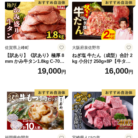
厚切り タン
佐賀県上峰町
大阪府泉佐野市
【訳あり】《訳あり》極厚 8
ねぎ塩 牛たん（成型）合計 2
mm かみ牛タン1.8kg C-709-
kg 小分け 250g×8P【牛タン
AS
牛肉 焼肉用 薄切り 訳あり サ
19,000
16,000
円
円
イズ不揃い】
福岡県中間市
宮崎県えびの市