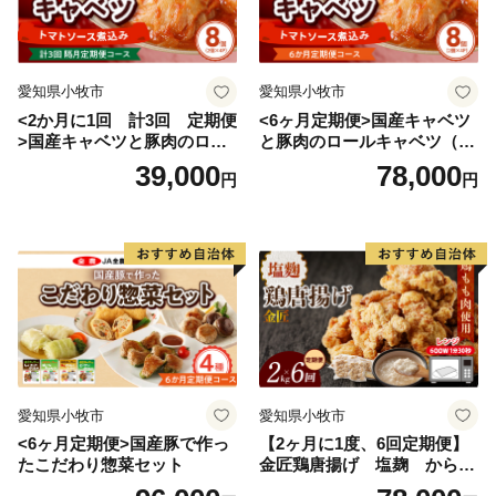
■ その他に関する問い合わせ
西尾市総合政策部秘書政策課
TEL：0563-65-2154
Mail：furusato@city.nishio.lg.jp
愛知県小牧市
愛知県小牧市
<2か月に1回 計3回 定期便
<6ヶ月定期便>国産キャベツ
>国産キャベツと豚肉のロー
と豚肉のロールキャベツ（4P
ルキャベツ（4P入り）
入り）
39,000
78,000
円
円
愛知県小牧市
愛知県小牧市
<6ヶ月定期便>国産豚で作っ
【2ヶ月に1度、6回定期便】
たこだわり惣菜セット
金匠鶏唐揚げ 塩麹 からあ
げ