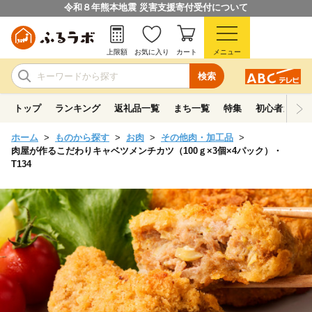
令和８年熊本地震 災害支援寄付受付について
上限額
お気に入り
カート
メニュー
検索
トップ
ランキング
返礼品一覧
まち一覧
特集
初心者ガイド
ホーム
ものから探す
お肉
その他肉・加工品
肉屋が作るこだわりキャベツメンチカツ（100ｇ×3個×4パック）・
T134