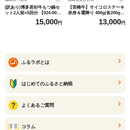
(訳あり)博多若杉牛もつ鍋セ
【宮崎牛】サイコロステーキ
ット2人前×5回分 【024-002
赤身＆霜降り 400g(各200g×
7】
１P 計2P) 真空パック 冷凍
15,000
13,000
円
円
ふるラボとは
はじめてのふるさと納税
よくあるご質問
コラム