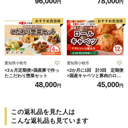
96,000
78,000
円
円
愛知県小牧市
愛知県小牧市
<3ヵ月定期便>国産豚で作っ
<2か月に1回 計3回 定期便
たこだわり惣菜セット
>国産キャベツと豚肉のロー
ルキャベツ（6P入り）
48,000
45,000
円
円
この返礼品を見た人は
こんな返礼品も見ています