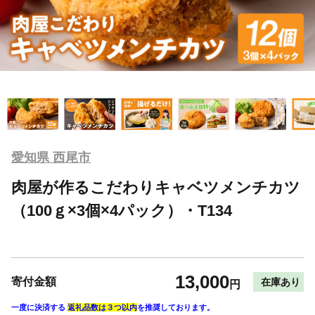
愛知県 西尾市
肉屋が作るこだわりキャベツメンチカツ
（100ｇ×3個×4パック）・T134
13,000
寄付金額
在庫あり
円
一度に決済する
返礼品数は３つ以内
を推奨しております。