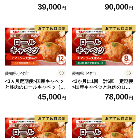
入り）
入り）
39,000
90,000
円
円
【お問い合わせ先】
■ 返礼品・配送に関する問い合わせ
一般社団法人西尾市観光協会
※西尾市は、返礼品に関する事務を外部委託していま
す。
TEL：0563-57-7882
Mail：furusato@katch.ne.jp
愛知県小牧市
愛知県小牧市
■ ワンストップ特例に関する問い合わせ
<3ヵ月定期便>国産キャベツ
<2か月に1回 計6回 定期便
愛知県西尾市ふるさと納税ワンストップ受付センター
と豚肉のロールキャベツ（6P
>国産キャベツと豚肉のロー
（シフトプラス株式会社）
入り）
ルキャベツ（4P入り）
45,000
78,000
円
円
※西尾市は、ワンストップ特例申請受付業務を外部委託
しています
TEL：050-3114-2837
Mail：support@nishio.furusato-lg.jp