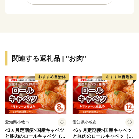
そのような歴史を有する西尾市は、市制を施行した昭
和28年12月15日以降、西三河南部の中核的な都市とし
て、自動車関連産業の発展とともに成長し続けてきまし
た。平成23年4月1日には一色町、吉良町、幡豆町と合
併し、令和2年で10年目を迎えています。
合併により、抹茶（てん茶）やカーネーション、養殖
うなぎなどの全国有数の地域資源を数多く有することと
関連する返礼品 | "お肉"
なった西尾市は、農水産物の生産も盛んで、農業、工
業、商業のバランスの取れた産業を展開しています。
特に「一色産うなぎ」、「西尾の抹茶」、「三河一色
えびせんべい」は特許庁の地域団体商標（地域ブラン
ド）にも認定されている全国に誇る三大ブランドです。
また、市内には歴史的な史跡や名所が点在し、伝統的
な祭りや民俗芸能も多く伝えられているほか、海・山・
川など自然環境も豊かな「自然と文化と人々がとけあ
愛知県小牧市
愛知県小牧市
い、心豊かに暮らせるまち」それが六万石城下町・西尾
<3ヵ月定期便>国産キャベツ
<6ヶ月定期便>国産キャベツ
です。
と豚肉のロールキャベツ（4P
と豚肉のロールキャベツ（6P