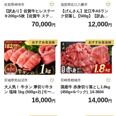
佐賀県神埼市
滋賀県近江八幡市
【訳あり】佐賀牛ヒレステー
【げんさん】近江牛A5ラン
キ200g×5枚【佐賀牛 ステー
ク切落し【500g】【訳あり】
キ ブランド肉 ヒレ肉 フィレ
【DG12W】
70,000
12,000
円
円
肉 ジューシー ヘルシー】(H0
65175)
宮城県気仙沼市
宮崎県都城市
大人気！ 牛タン 厚切り牛タ
国産牛 赤身切り落とし1.8kg
ン 塩味 1kg (500g×2) [モ〜ラ
(450g×4パック)_14-3604
ンド 宮城県 気仙沼市 205646
16,000
14,000
円
円
60] 肉 牛肉 精肉 牛たん 牛タ
ン塩 牛たん塩 冷凍 焼肉 BB
Q アウトドア バーベキュー