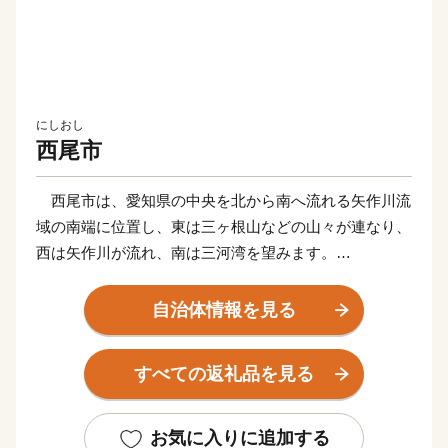
にしおし
西尾市
西尾市は、愛知県の中央を北から南へ流れる矢作川流
域の南端に位置し、東は三ヶ根山などの山々が連なり、
西は矢作川が流れ、南は三河湾を望みます。
鎌倉時代に足利義氏によって築かれたと伝えられる「西
条城」は、この地域の拠点として発展を続け、「西尾
自治体情報を見る
城」と改称された江戸時代に城下町が形成されました。
明和元年（1764年）、大給松平家の居城となると、六
すべての返礼品を見る
万石城下町として商業がさらに賑わいを見せるようにな
り、その栄華は祇園祭として有形無形で今も大切に残さ
れています。
お気に入りに追加する