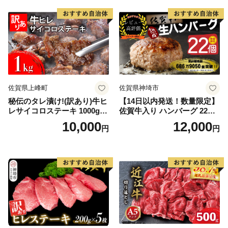
佐賀県上峰町
佐賀県神埼市
秘伝のタレ漬け!(訳あり)牛ヒ
【14日以内発送！数量限定】
レサイコロステーキ 1000g
佐賀牛入り ハンバーグ 22個
【B-1098-AS】
2.6kg(120g×22個)【佐賀牛
10,000
12,000
円
円
黒毛和牛 ブランド牛 九州 ハ
ンバーグ 牛肉 豚肉 国産 お弁
当 おかず 惣菜 おすすめ 人
気】(H083106)