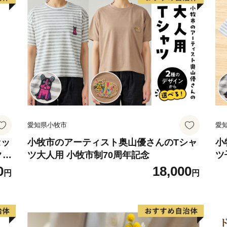
【寄附金受領証明書および
寄附金受領証明書・ワンス
後1～3週間程度を目途に、
ワンストップ特例申請を希
ります。
なお、申請後に氏名や住所
【ワンストップ特例申請書
愛知県小牧市
愛
〒889-1201
宮崎県児湯郡都農町大字川北14
セッ
小牧市のアーティスト奥山優さんのTシャ
小
クラ
ツ大人用 小牧市制70周年記念
ツ
綾町ふるさと納税 ワンス
ト
0
18,000
円
円