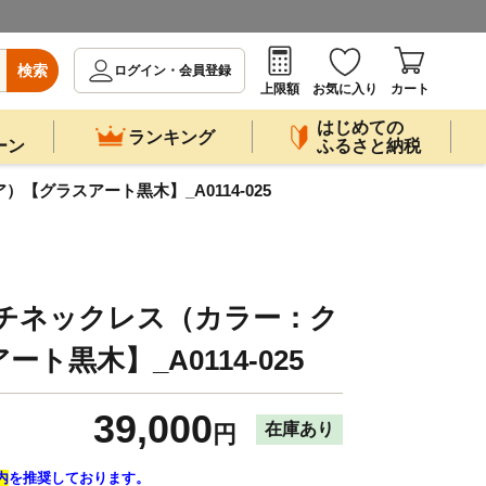
検索
ログイン・会員登録
上限額
お気に入り
カート
はじめての
ランキング
ーン
ふるさと納税
【グラスアート黒木】_A0114-025
プチネックレス（カラー：ク
ト黒木】_A0114-025
39,000
在庫あり
円
内
を推奨しております。