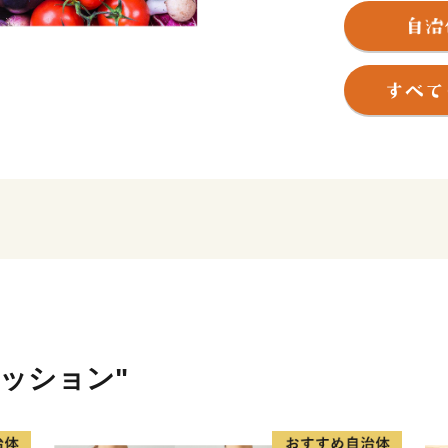
日本最大級の照葉樹林を有
り、自然と共生する地域づ
推進した有機農業や手づく
ェクトなど官民あげての取
2012年、ユネスコエコパ
雄大な自然と、自然の恵み
いまちです。
【お申し込みとお礼の品の
・住民票が綾町にある方は
・ご寄付いただいた皆様に
・品切れ中のお礼の品の、
ァッション"
予めご了承ください。
・寄附回数の制限は設けて