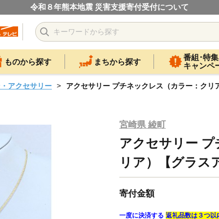
令和８年熊本地震 災害支援寄付受付について
番組･特集
ものから探す
まちから探す
キャンペ
ン・アクセサリー
アクセサリー プチネックレス（カラー：クリア）
宮崎県 綾町
アクセサリー 
リア）【グラスアー
寄付金額
一度に決済する
返礼品数は３つ以