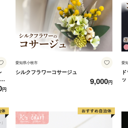
愛知県小牧市
愛
レ
シルクフラワーコサージュ
ド
フト
ッ
9,000
円
ジン
系
0
円