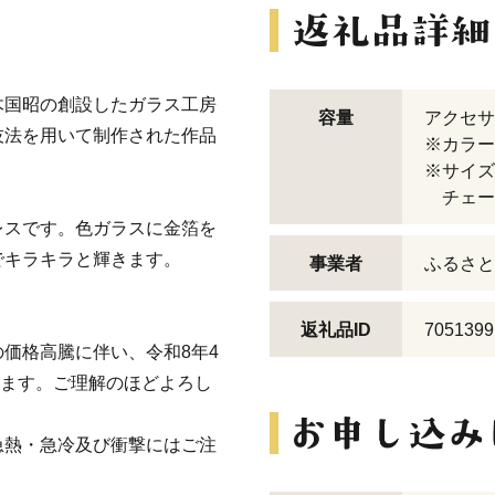
木国昭の創設したガラス工房
容量
アクセサ
技法を用いて制作された作品
※カラー
※サイズ：
チェーン
レスです。色ガラスに金箔を
でキラキラと輝きます。
事業者
ふるさと
返礼品ID
7051399
価格高騰に伴い、令和8年4
ります。ご理解のほどよろし
急熱・急冷及び衝撃にはご注