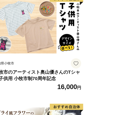
ワンストップ特例申請書について】
トップ特例申請書のお届けは、入金確認
お礼の品とは別でお送りいたします。
望される方には返信用封筒を同封してお
変更等が生じた場合はご連絡ください。
送付先】
知県小牧市
32-15
牧市のアーティスト奥山優さんのTシャ
子供用 小牧市制70周年記念
トップ受付センター 宛
16,000
円