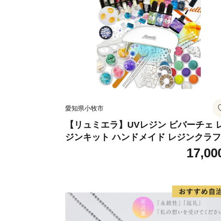
愛知県小牧市
【リュミエラ】UVレジン ビバーチェ 
ジンキット ハンドメイド レジンクラ
アクセサリーキット 手作り セット レ
17,00
LEDライト