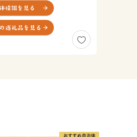
する綾町は、半世紀にわたって森を守
くりを進めてきました。全国に先駆けて
り工芸の里づくり、綾の照葉樹林プロジ
り組みは世界的に高い評価をいただき、
ークに登録されました。
に感謝しながら生きる人々が綾なす美し
お届けについて】
、返礼品の送付の対象になりません。
お礼の品をお送りします。
予約等の申込みはお受けできかねます。
おりません。