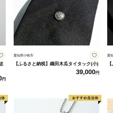
愛知県小牧市
愛
紋
【ふるさと納税】織田木瓜タイタック(小)
【
39,000
円
0
円