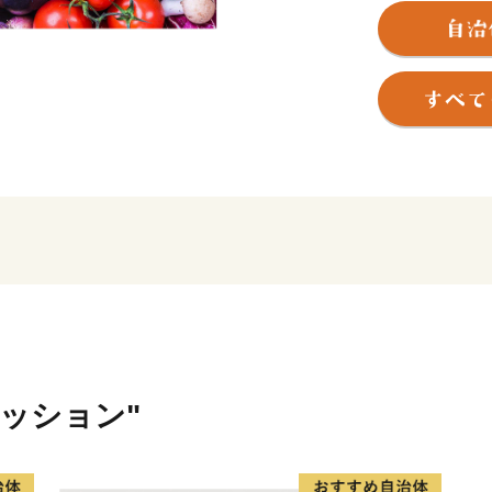
日本最大級の照葉樹林を有
り、自然と共生する地域づ
推進した有機農業や手づく
ェクトなど官民あげての取
2012年、ユネスコエコパ
雄大な自然と、自然の恵み
いまちです。
【お申し込みとお礼の品の
・住民票が綾町にある方は
・ご寄付いただいた皆様に
・品切れ中のお礼の品の、
ァッション"
予めご了承ください。
・寄附回数の制限は設けて