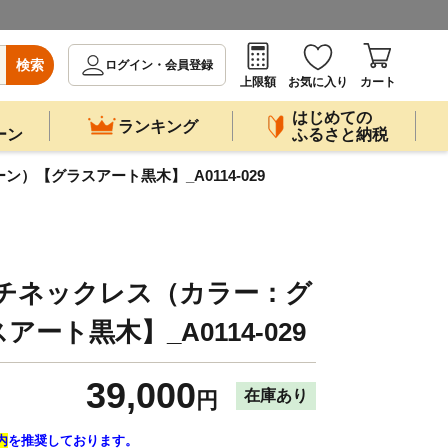
検索
ログイン・会員登録
上限額
お気に入り
カート
はじめての
ランキング
ーン
ふるさと納税
）【グラスアート黒木】_A0114-029
プチネックレス（カラー：グ
ート黒木】_A0114-029
39,000
在庫あり
円
内
を推奨しております。