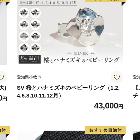
【寄附金受領証明書および
寄附金受領証明書・ワンス
後1～3週間程度を目途に、
ワンストップ特例申請を希
ります。
なお、申請後に氏名や住所
【ワンストップ特例申請書
愛知県小牧市
愛
〒889-1201
宮崎県児湯郡都農町大字川北14
大)
SV 桜とハナミズキのベビーリング（1.2.
【
4.6.8.10.11.12月）
チ
0
綾町ふるさと納税 ワンス
円
43,000
円