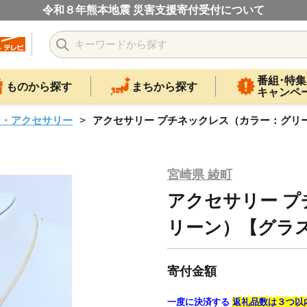
令和８年熊本地震 災害支援寄付受付について
番組･特集
ものから探す
まちから探す
キャンペ
ン・アクセサリー
アクセサリー プチネックレス（カラー：グリーン
宮崎県 綾町
アクセサリー 
リーン）【グラスア
寄付金額
一度に決済する
返礼品数は３つ以