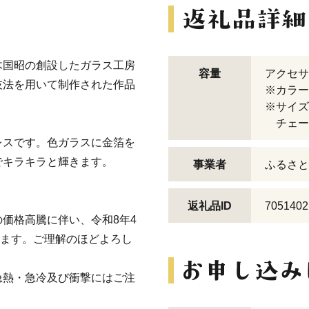
木国昭の創設したガラス工房
容量
アクセサ
技法を用いて制作された作品
※カラー
※サイズ：
チェーン
レスです。色ガラスに金箔を
でキラキラと輝きます。
事業者
ふるさと
返礼品ID
7051402
価格高騰に伴い、令和8年4
ります。ご理解のほどよろし
急熱・急冷及び衝撃にはご注