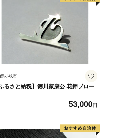
ワンストップ特例申請書について】
トップ特例申請書のお届けは、入金確認
お礼の品とは別でお送りいたします。
望される方には返信用封筒を同封してお
変更等が生じた場合はご連絡ください。
送付先】
知県小牧市
32-15
ふるさと納税】徳川家康公 花押ブロー
トップ受付センター 宛
53,000
円