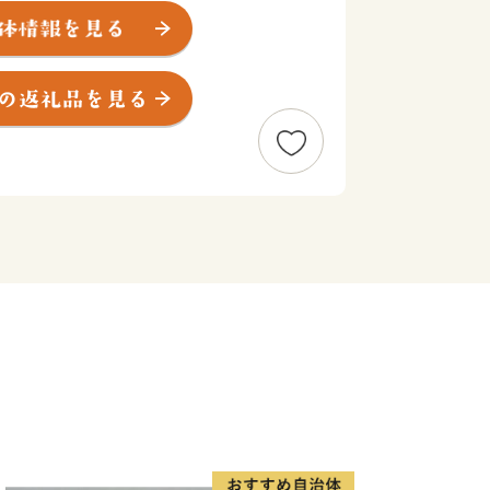
する綾町は、半世紀にわたって森を守
くりを進めてきました。全国に先駆けて
り工芸の里づくり、綾の照葉樹林プロジ
り組みは世界的に高い評価をいただき、
ークに登録されました。
に感謝しながら生きる人々が綾なす美し
お届けについて】
、返礼品の送付の対象になりません。
お礼の品をお送りします。
予約等の申込みはお受けできかねます。
おりません。