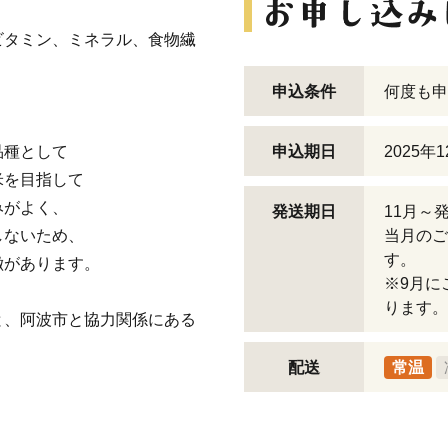
ビタミン、ミネラル、食物繊
申込条件
何度も申
品種として
申込期日
2025年
米を目指して
みがよく、
発送期日
11月～
しないため、
当月のご
す。
徴があります。
※9月に
ります。
と、阿波市と協力関係にある
配送
常温