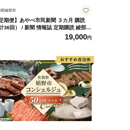
都府綾部市
定期便】あやべ市民新聞 ３カ月 購読
計36回） / 新聞 情報誌 定期購読 綾部市
 株式会社あやべ市民新聞社［BSCB00
19,000
円
］