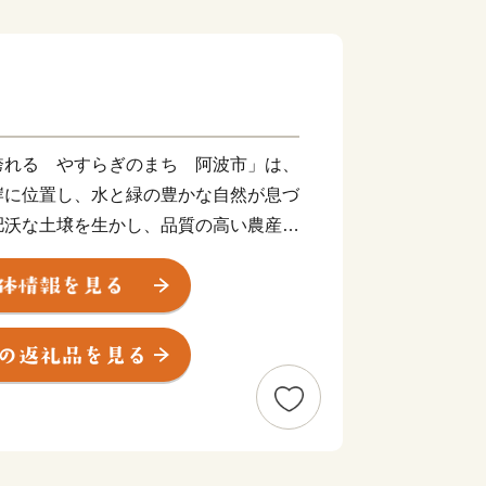
誇れる やすらぎのまち 阿波市」は、
岸に位置し、水と緑の豊かな自然が息づ
肥沃な土壌を生かし、品質の高い農産物
す。歴史や文化資源にも恵まれ、国の天
柱」や市内に四ヵ寺ある四国霊場札所、
な名所旧跡が存在しています。