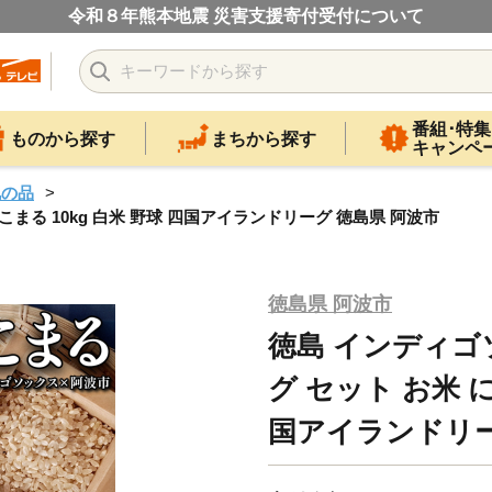
令和８年熊本地震 災害支援寄付受付について
番組･特集
ものから探す
まちから探す
キャンペ
礼の品
まる 10kg 白米 野球 四国アイランドリーグ 徳島県 阿波市
徳島県 阿波市
徳島 インディゴ
グ セット お米 に
国アイランドリー