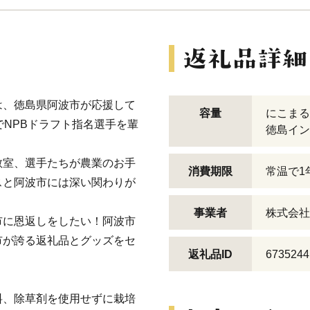
は、徳島県阿波市が応援して
容量
にこまる
でNPBドラフト指名選手を輩
徳島イン
教室、選手たちが農業のお手
消費期限
常温で1
スと阿波市には深い関わりが
事業者
株式会社
市に恩返しをしたい！阿波市
市が誇る返礼品とグッズをセ
返礼品ID
6735244
料、除草剤を使用せずに栽培