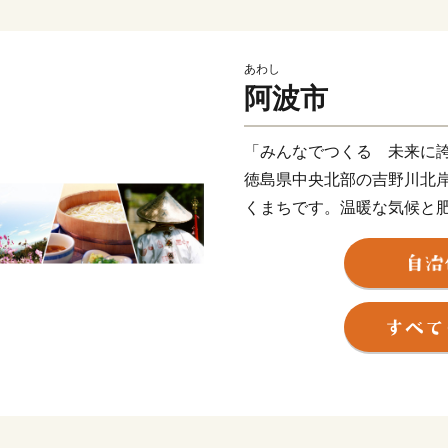
あわし
阿波市
「みんなでつくる 未来に
徳島県中央北部の吉野川北
くまちです。温暖な気候と
や果物の産地となっていま
然記念物である「阿波の土
柿原堰など人々を癒す多様