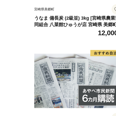
宮崎県美郷町
うなま 備長炭 (2級並) 3kg [宮崎県農
同組合 八菜館ひゅうが店 宮崎県 美郷町
1ap0012] BBQ 七輪 焼肉 高火力 遠赤
12,00
線 長時間 燃焼 煙少 消臭 白炭 キャン
バーベキュー 宮崎県 産 送料無料