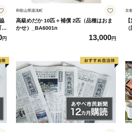
和歌山県湯浅町
京
業協
高級めだか 10匹＋補償 2匹（品種はおま
【
 3
かせ）_BA6001n
（
外
/
0
13,000
円
円
プ
1