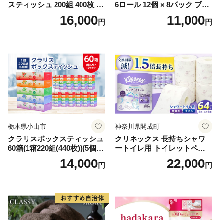
スティッシュ 200組 400枚 60
6ロール 12個 × 8パック ブラ
箱 日本製 まとめ買い ティッ
ンカ 再生紙 100％ 芯あり 日
16,000
11,000
円
円
シュ リサイクル 長持 防災 常
用品 消耗品 無香料 生活用品
備品 日用雑貨 消耗品 生活必
備蓄 秋田県 能代市 送料無料
需品 備蓄 ペーパー 紙 北海道
《能代製紙》
倶知安町 日用品
栃木県小山市
神奈川県開成町
クラリスボックスティッシュ
クリネックス 長持ちシャワ
60箱(1箱220組(440枚))(5個入
ートイレ用 トイレットペー
り×12セット)【1256759】
パー（ダブル）64ロール(8ロ
14,000
22,000
円
円
ール×8パック) 開成町 トイレ
ットペーパーダブル 日用品
国産 新生活 ダブル SDGs 備
蓄 防災 エコ 消耗品 生活雑貨
生活用品 無香料 トイレット
ペーパー ダブル といれっと