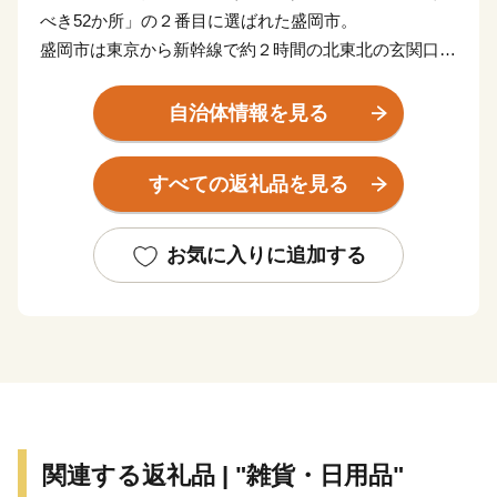
べき52か所」の２番目に選ばれた盛岡市。
盛岡市は東京から新幹線で約２時間の北東北の玄関口で
す。戦国時代に築城された盛岡城の城下町の雰囲気が残
り、東京駅の設計でも有名な辰野金吾氏が設計した、
自治体情報を見る
「岩手銀行赤レンガ館」をはじめとする大正から昭和初
期時代の和洋折衷の建物が中心市街地に点在する、歩い
すべての返礼品を見る
て楽しめるまちです。
おもてなしや市民のソウルフードとして生まれた「わん
こそば」、「盛岡冷麺」、「盛岡じゃじゃ麺」は盛岡三
お気に入りに追加する
大麺として観光客にも人気でお土産、返礼品の定番商品
です。また、日本代表のトップアスリートが使用したこ
とで注目の「南部鉄器」も盛岡市の特産品です。さら
に、お米やりんごなどの農産物に日本酒やクラフトビー
ルなどの地酒も盛岡ブランド品に認定されています。
関連する返礼品 | "雑貨・日用品"