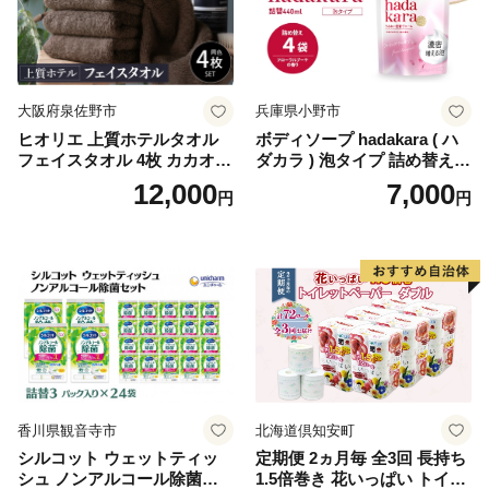
ぺーぱー トイレ クレシア ト
イレットペーパー [BDBH002
-1]
大阪府泉佐野市
兵庫県小野市
ヒオリエ 上質ホテルタオル
ボディソープ hadakara ( ハ
フェイスタオル 4枚 カカオ
ダカラ ) 泡タイプ 詰め替え 4
【タオル 泉州タオル 吸水 普
40ml×4袋 ボディーソープ 泡
12,000
7,000
円
円
段使い 無地 シンプル 日用品
ボディソープ 泡 日用品 消耗
ふわふわ ふかふか 家族 たお
品 バス用品 大容量 いい 匂い
る 一人暮らし】
ボディ 保湿 LION ライオン
泡石鹸 石鹸 兵庫 兵庫県 小野
市
香川県観音寺市
北海道倶知安町
シルコット ウェットティッ
定期便 2ヵ月毎 全3回 長持ち
シュ ノンアルコール除菌詰
1.5倍巻き 花いっぱい トイレ