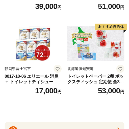
替（43枚×3P）×24袋 日用品
ットペーパー ダブル 45ｍ 計
39,000
51,000
円
円
おもちゃ 拭き取り 手拭き 外
72ロール 全18種 花柄 プリン
出時 お出かけ時 食事前 緑茶
ト ハーブ 香り付き 日本製 ま
カテキン配合
とめ買い 防災 常備品 ペーパ
ー 消耗品 備蓄 送料無料 北海
道 倶知安町 日用品
静岡県富士宮市
北海道倶知安町
0017-10-06 エリエール 消臭
トイレットペーパー 2種 ボッ
＋ トイレットティシュー し
クスティッシュ 定期便 全3
っかり香るフレッシュクリア
回 日本製 まとめ買い 防災
17,000
53,000
円
円
の香り ダブル 12ロール×6パ
常備品 日用雑貨 消耗品 生活
ック 72ロール 25m トイレ
必需品 大容量 備蓄 リサイク
ットペーパー パルプ100％ 消
ル ティッシュ ペーパー まと
臭 防臭 日用品 消耗品 備蓄
め買い 雑貨 倶知安町