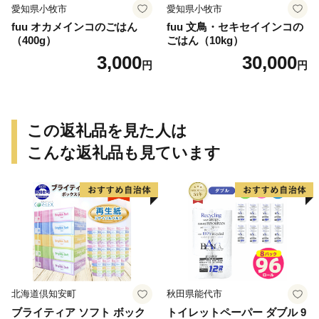
愛知県小牧市
愛知県小牧市
fuu オカメインコのごはん
fuu 文鳥・セキセイインコの
（400g）
ごはん（10kg）
3,000
30,000
円
円
この返礼品を見た人は
こんな返礼品も見ています
北海道倶知安町
秋田県能代市
ブライティア ソフト ボック
トイレットペーパー ダブル 9