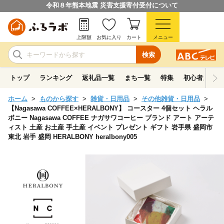
令和８年熊本地震 災害支援寄付受付について
上限額
お気に入り
カート
メニュー
検索
トップ
ランキング
返礼品一覧
まち一覧
特集
初心者ガイド
ホーム
ものから探す
雑貨・日用品
その他雑貨・日用品
【Nagasawa COFFEE×HERALBONY】 コースター 4個セット ヘラル
ボニー Nagasawa COFFEE ナガサワコーヒー ブランド アート アーテ
ィスト 土産 お土産 手土産 イベント プレゼント ギフト 岩手県 盛岡市
東北 岩手 盛岡 HERALBONY heralbony005