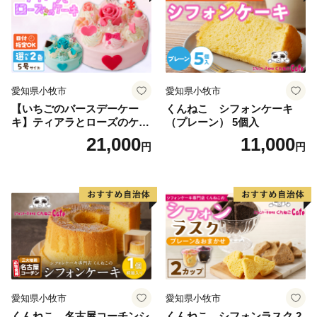
愛知県小牧市
愛知県小牧市
【いちごのバースデーケー
くんねこ シフォンケーキ
キ】ティアラとローズのケー
（プレーン） 5個入
キ スイーツ デザート 洋菓
21,000
11,000
円
円
子 お取り寄せ 愛知県 小牧市
送料無料 誕生日 クリスマス
お祝い ばら 花 フラワー デコ
レーション ホールケーキ 日
時指定可
愛知県小牧市
愛知県小牧市
くんねこ 名古屋コーチンシ
くんねこ シフォンラスク 2