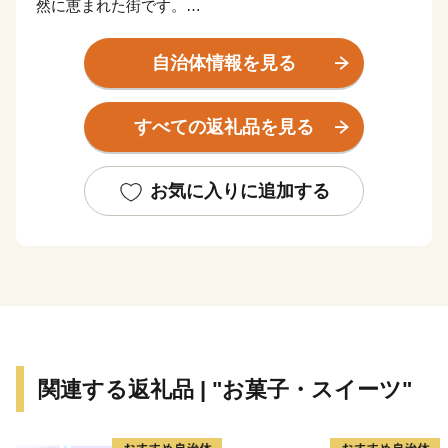
然に恵まれた街です。
佐世保市の歴史は、泉福寺洞窟（瀬戸越）から明らかに
なります。約1万5千年前の石器が出土し、1万2千年前
自治体情報を見る
の層からは、世界最古の土器「豆粒文土器(とうりゅう
もんどき)」が出土しました。
すべての返礼品を見る
明治初期までは、人口約4000人の半農半漁の一寒村で
した。明治19年に旧海軍「第三海軍区鎮守府」の設置が
公布されると急速に発展し、明治35年に「佐世保村」か
お気に入りに追加する
ら一挙に「佐世保市」となりました。
戦後は平和産業港湾都市として発展し、「造船」・「炭
鉱」を経て、現在は製造業とともに、県北地域の商業・
サービス業の中心となっています。
また、昭和30年に指定を受けた「西海国立公園」や平成
4年オープンの「ハウステンボス」などのアメニティリ
ゾートが整備され、毎年多くの観光客を魅了していま
関連する返礼品 | "お菓子・スイーツ"
す。
【面 積】426.06k㎡