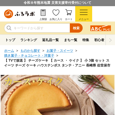
令和８年熊本地震 災害支援寄付受付について
上限額
お気に入り
カート
メニュー
検索
トップ
ランキング
返礼品一覧
まち一覧
特集
初心者ガイド
ホーム
ものから探す
お菓子・スイーツ
焼き菓子・チョコレート・洋菓子
【 TVで放送 】 チーズケーキ 【 カース ・ ケイク 】 小 3個 セット ス
イーツ チーズ ケーキ ハウステンボス タンテ・アニー 長崎県 佐世保市