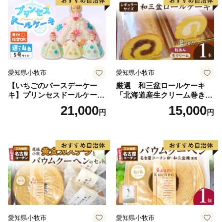
【人 口】239,971人（令和4年1月1日現在 推計人口）
【世帯数】104,477世帯
【市の木】ハナミズキ
【市の花】カノコユリ
【隣接する自治体】長崎県（川棚町、西海市、佐々町、
愛知県小牧市
愛知県小牧市
波佐見町、平戸市、松浦市）、佐賀県（伊万里市、有田
【いちごのバースデーケー
厳選 和三盆ロールケーキ
町）
キ】プリンセスドールケーキ
「北海道産生クリーム巻き」
日時指定可 スイーツ デザー
または「北海道産粒あん巻
21,000
15,000
円
円
ト 洋菓子 お取り寄せ 愛知県
き」（サイズ：レギュラー）
【お問い合わせ先】
小牧市 送料無料 誕生日 クリ
和三盆 北海道産生クリー
佐世保市ふるさと納税担当
スマス お祝い キャラクター
ム 北海道産粒あん 34cm 冷
電話 050-1707-9329
デコレーションケーキ ホー
凍 愛知県 小牧市 アンプチベ
ルケーキ 人形 かわいい こど
アやぐま
E-mail: info@furusato-sasebo.jp
も
愛知県小牧市
愛知県小牧市