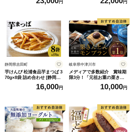
23,000
22,000
円
円
スクリーム 着日指定可能 送
ス 北海道産アイス アイス ア
料無料 ジェラート 沖縄県 バ
イススイーツ アイスクリー
ースデー 贈り物 プレゼント
ム 北海道産アイスクリーム
誕生日 カップ 詰め合わせ バ
道産アイス 道産アイスクリ
ラエティ | バニラ チョコレー
ーム ギフト 詰合せ 詰め合わ
ト ストロベリー ピスタチオ
せ ふるさと納税 ）
バニラ＆クッキー ウベ 沖縄
紅イモ 塩ちんすこう 沖縄シ
ークヮーサー 沖縄黒糖 琉球
ロイヤルミルクティ 沖縄パ
イン
静岡県吉田町
岐阜県中津川市
芋けんぴ 松浦食品芋まつば 3
メディアで多数紹介 賞味期
70g×8袋 詰め合わせ [静岡伊
限3分！「元祖お重の栗きん
勢丹(松浦食品) 静岡県 吉田町
とんモンブラン」 【未来の
16,000
10,000
円
円
22424274] 芋ケンピ セット
ご褒美】スイーツ 栗 モンブ
小袋 個包装 小分け
ラン くりきんとん デザート
ご褒美 お取り寄せ くり お菓
子 菓子 F4N-2298