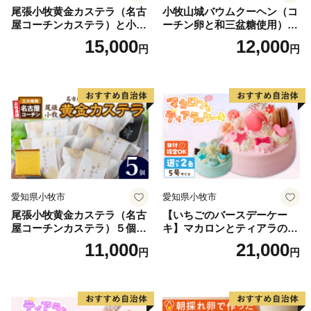
尾張小牧黄金カステラ（名古
小牧山城バウムクーヘン（コ
屋コーチンカステラ）と小牧
ーチン卵と和三盆糖使用）
山城バウムクーヘン（コーチ
名古屋コーチン バームクー
15,000
12,000
円
円
ン卵と和三盆糖使用）のセッ
ヘン 和三盆 小牧銘菓 バウム
ト 名古屋コーチン カステ
クーヘン 常温 愛知県 小牧市
ラ ザラメ バームクーヘン 和
アンプチベアやぐま
三盆 小牧銘菓 バウムクーヘ
ン 常温 愛知県 小牧市 アンプ
チベアやぐま
愛知県小牧市
愛知県小牧市
尾張小牧黄金カステラ（名古
【いちごのバースデーケー
屋コーチンカステラ）５個入
キ】マカロンとティアラのケ
名古屋コーチン カステラ ザ
ーキ スイーツ 日時指定可 デ
11,000
21,000
円
円
ラメ 常温 愛知県 小牧市 アン
ザート 洋菓子 お取り寄せ 愛
プチベアやぐま
知県 小牧市 送料無料 誕生日
クリスマス お祝い マカロン
デコレーションケーキ ホー
ルケーキ