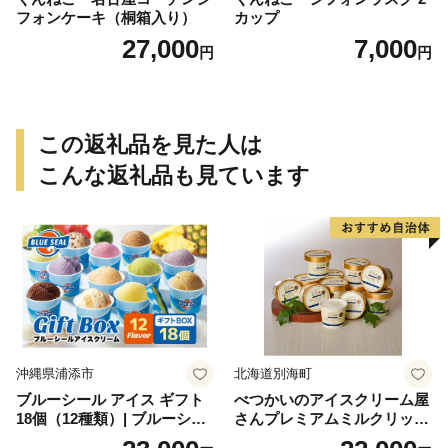
フォンケーキ（桐箱入り）
カップ
27,000
7,000
円
円
この返礼品を見た人は
こんな返礼品も見ています
沖縄県浦添市
北海道別海町
ブルーシール アイス ギフト
べつかいのアイスクリーム屋
18個（12種類）| ブルーシー
さんプレミアムミルクリッチ
ルアイス ブルーシールアイ
12個（AP-01）（ 北海道アイ