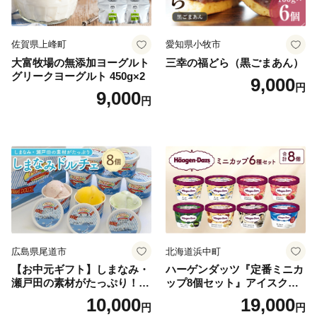
佐賀県上峰町
愛知県小牧市
大富牧場の無添加ヨーグルト
三幸の福どら（黒ごまあん）
グリークヨーグルト 450g×2
9,000
円
9,000
円
広島県尾道市
北海道浜中町
【お中元ギフト】しまなみ・
ハーゲンダッツ『定番ミニカ
瀬戸田の素材がたっぷり！ジ
ップ8個セット』アイスクリ
ェラート8個
ーム アイス スイーツ デザー
10,000
19,000
円
円
ト_H0016-104