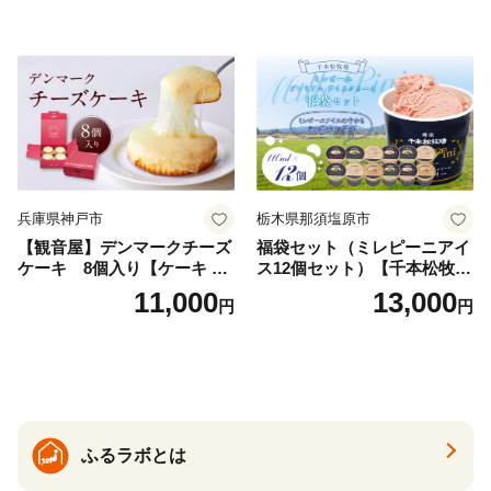
兵庫県神戸市
栃木県那須塩原市
【観音屋】デンマークチーズ
福袋セット（ミレピーニアイ
ケーキ 8個入り【ケーキ チ
ス12個セット）【千本松牧
ーズケーキ 人気スイーツ お
場】 ns025-014-12 【デザー
11,000
13,000
円
円
すすめスイーツ 神戸スイー
ト 詰め合わせ ギフト】
ツ 新感覚チーズケーキ おす
すめケーキ 兵庫県 神戸市 D0
910-17】
ふるラボとは