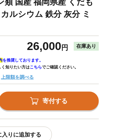
ン類 国産 福岡県産 くだも
 カルシウム 鉄分 灰分 ミ
26,000
在庫あり
円
内
を推奨しております。
しく知りたい方は
こちら
でご確認ください。
上限額を調べる
寄付する
に入りに追加する