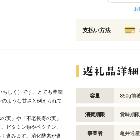
お
支払い方法
（いちじく）です。とても豊潤
容量
850g
ンのような甘さと例えられて
消費期限
賞味期限
木の実」や「不老長寿の実」
す。ビタミン類やペクチン、
事業者
亀井通産
多く含みます。消化酵素が含