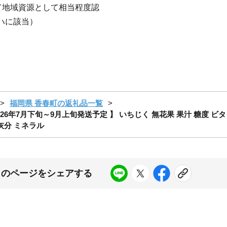
て地域資源として相当程度認
ハに該当）
福岡県 香春町の返礼品一覧
026年7月下旬～9月上旬発送予定 】 いちじく 無花果 果汁 糖度 ビ
灰分 ミネラル
このページをシェアする