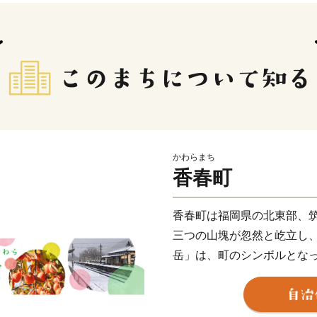
かわらまち
香春町
香春町は福岡県の北東部、
三つの山塊が忽然と屹立し
岳」は、町のシンボルとな
から1,300年前、銅が産
使用されたと伝えられてい
大和王朝に送り続けた、長