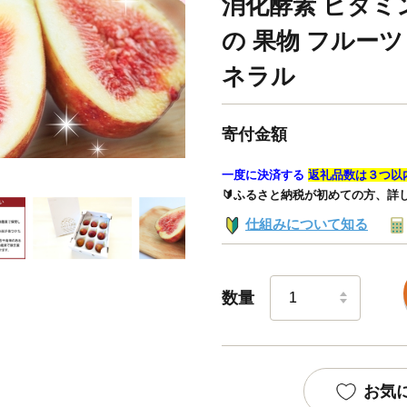
消化酵素 ビタミ
の 果物 フルーツ
ネラル
寄付金額
一度に決済する
返礼品数は３つ以
🔰ふるさと納税が初めての方、詳
仕組みについて知る
数量
お気