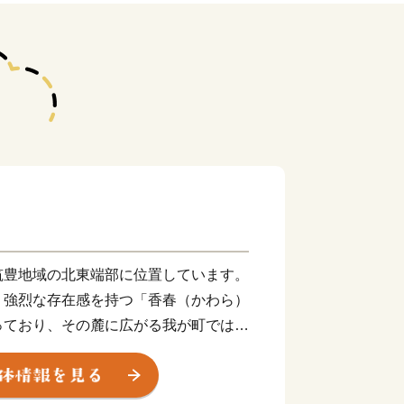
筑豊地域の北東端部に位置しています。
、強烈な存在感を持つ「香春（かわら）
っており、その麓に広がる我が町では今
出され奈良の大仏の建立や皇朝十二銭等に
ます。私たちは、このように大陸文化を
い歴史のある町に暮らしています。今後