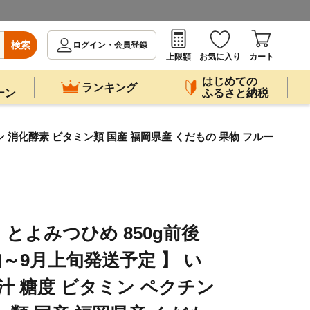
検索
ログイン・会員登録
上限額
お気に入り
カート
はじめての
ランキング
ーン
ふるさと納税
ン 消化酵素 ビタミン類 国産 福岡県産 くだもの 果物 フルー
とよみつひめ 850g前後
下旬～9月上旬発送予定 】 い
汁 糖度 ビタミン ペクチン