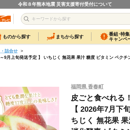
令和８年熊本地震 災害支援寄付受付について
番組･特集
ものから探す
まちから探す
キャンペ
ツ・詰合せ
旬～9月上旬発送予定 】 いちじく 無花果 果汁 糖度 ビタミン ペクチ
福岡県 香春町
皮ごと食べれる！
【 2026年7月
ちじく 無花果 果