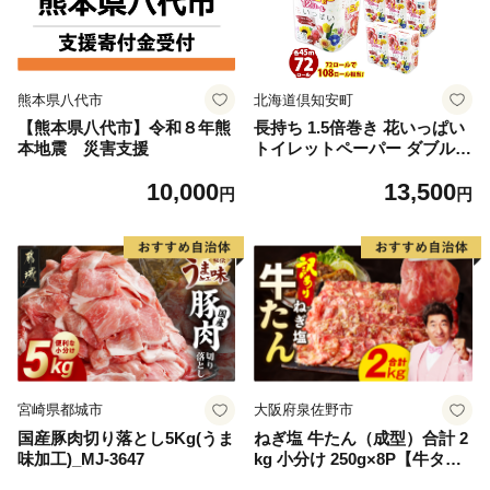
熊本県八代市
北海道倶知安町
【熊本県八代市】令和８年熊
長持ち 1.5倍巻き 花いっぱい
本地震 災害支援
トイレットペーパー ダブル 4
5ｍ 計72ロール 全18種 花柄
10,000
13,500
プリント ハーブ 香り付き 日
円
円
本製 まとめ買い 防災 常備品
ペーパー エコ 日用雑貨 消耗
品 備蓄 送料無料 北海道 倶知
安町 日用品
宮崎県都城市
大阪府泉佐野市
国産豚肉切り落とし5Kg(うま
ねぎ塩 牛たん（成型）合計 2
味加工)_MJ-3647
kg 小分け 250g×8P【牛タン
牛肉 焼肉用 薄切り 訳あり サ