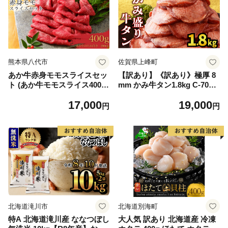
熊本県八代市
佐賀県上峰町
あか牛赤身モモスライスセッ
【訳あり】《訳あり》極厚 8
ト (あか牛モモスライス400
mm かみ牛タン1.8kg C-709-
g、あか牛のたれ200ml付き)
AS
17,000
19,000
円
円
北海道滝川市
北海道別海町
特A 北海道滝川産 ななつぼし
大人気 訳あり 北海道産 冷凍