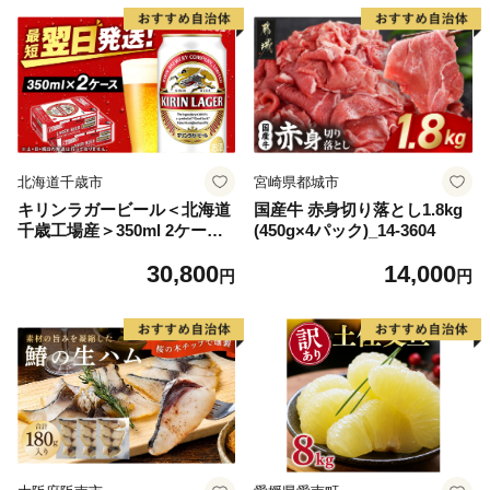
ら北海道 醤油鮭いくら 人気
大好評品 北海道 白糠町
北海道千歳市
宮崎県都城市
キリンラガービール＜北海道
国産牛 赤身切り落とし1.8kg
千歳工場産＞350ml 2ケース
(450g×4パック)_14-3604
（48本）
30,800
14,000
円
円