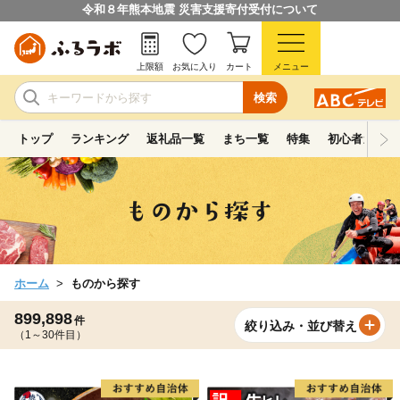
令和８年熊本地震 災害支援寄付受付について
上限額
お気に入り
カート
メニュー
検索
トップ
ランキング
返礼品一覧
まち一覧
特集
初心者ガイド
ホーム
ものから探す
899,898
件
絞り込み・並び替え
（1～30件目）