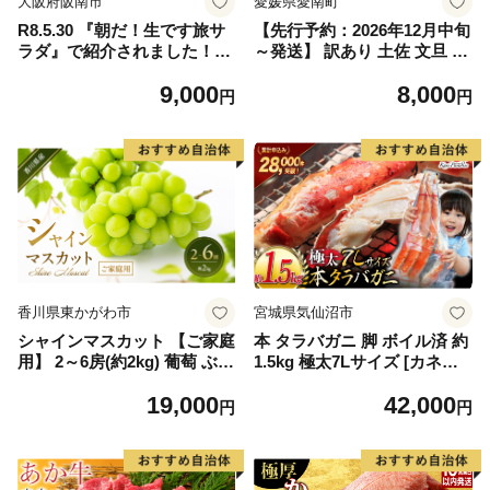
大阪府阪南市
愛媛県愛南町
R8.5.30 『朝だ！生です旅サ
【先行予約：2026年12月中旬
ラダ』で紹介されました！朝
～発送】 訳あり 土佐 文旦 8k
日放送（ABCテレビ） 鰆の
g (Mサイズ以上サイズミック
9,000
8,000
生ハム ×3パック（1パックあ
ス) 8000円 わけあり ぶんたん
円
円
たり、約15g × 約4枚入）さ
みかん mikan 蜜柑 ミカン 土
わら 燻製 熟成
佐文旦 家庭用 産地直送 国産
農家直送 期間限定 特産品 サ
イズミックス くらもとファー
ム 愛南町 愛媛県
香川県東かがわ市
宮城県気仙沼市
シャインマスカット 【ご家庭
本 タラバガニ 脚 ボイル済 約
用】 2～6房(約2kg) 葡萄 ぶど
1.5kg 極太7Lサイズ [カネダ
う ブドウ フルーツ 果物 くだ
イ 宮城県 気仙沼市 2056432
19,000
42,000
もの 果実 旬の果物 旬のフル
6] カニ かに 蟹 たらばがに た
円
円
ーツ 香川 香川県 東かがわ市
らば蟹 タラバ蟹 たらば タラ
バ ボイル