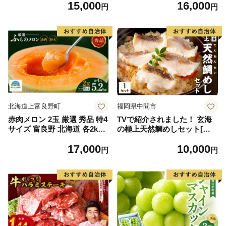
15,000
16,000
イズ不揃い】
円
円
北海道上富良野町
福岡県中間市
赤肉メロン 2玉 厳選 秀品 特4
TVで紹介されました！ 玄海
サイズ 富良野 北海道 各2kg
の極上天然鯛めしセット[鯛
～2.6kg 2玉 セット ファーム
の切身、だし汁、鯛茶漬け用
17,000
10,000
富良野 メロン めろん 果物 く
だし]【010-0001】
円
円
だもの フルーツ デザート 旬
の果物 旬のフルーツ