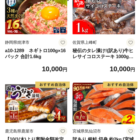
静岡県焼津市
佐賀県上峰町
a10-1289 ネギトロ100g×16
秘伝のタレ漬け!(訳あり)牛ヒ
パック 合計1.6kg
レサイコロステーキ 1000g
【B-1098-AS】
10,000
10,000
円
円
鹿児島県鹿屋市
宮城県気仙沼市
【10/1(木)より寄附金額改定
訳あり 銀鮭 切身 約2kg [宮城