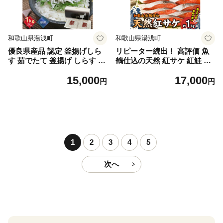
和歌山県湯浅町
和歌山県湯浅町
優良県産品 認定 釜揚げしら
リピーター続出！ 高評価 魚
す 茹でたて 釜揚げ しらす 無
鶴仕込の天然 紅サケ 紅鮭 鮭
着色 安心 安全 赤穂の塩 新鮮
サーモン 切身 切り身 約1kg
15,000
17,000
国産 海の幸 海鮮 魚介 紀州湯
レビュー高評価 小分け 真空
円
円
浅湾直送 まるとも海産 お取
パック 梅酒 真昆布 使用 だし
り寄せ 和歌山県 湯浅町 送料
まろやか 天然 鮭 魚 海の幸
無料_C6035n
海鮮 魚介 食品 食べ物 おかず
お弁当 水産加工品 冷凍 グル
メ お取り寄せ 和歌山県 湯浅
町 送料無料_G7317
1
2
3
4
5
次へ