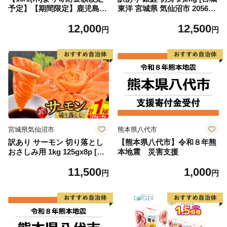
予定】【期間限定】鹿児島県
東洋 宮城県 気仙沼市 205649
大隅産うなぎ蒲焼4尾（400
91] 鮭 魚介類 海鮮 訳アリ 規
12,000
12,500
g） KN007-023
格外 不揃い さけ サケ 鮭切身
円
円
シャケ 切り身 冷凍 家庭用 お
かず 弁当 支援 サーモン 銀鮭
切り身 魚 わけあり
宮城県気仙沼市
熊本県八代市
訳あり サーモン 切り落とし
【熊本県八代市】令和８年熊
おさしみ用 1kg 125gx8p [足
本地震 災害支援
利本店 宮城県 気仙沼市 2056
11,500
1,000
4313] 魚 魚介類 鮭 お刺し身
円
円
刺し身 刺身 生 生食 個包装
チリ銀鮭 銀鮭 海鮮 海鮮丼 魚
介