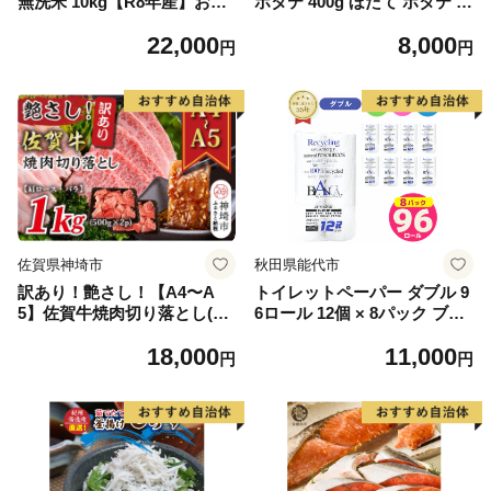
無洗米 10kg【R8年産】お米
ホタテ 400g ほたて ホタテ 帆
マイスター 新米 単一米 産地
立 貝柱 海鮮 魚介類 刺身 大
22,000
8,000
限定米 ブランド米 北海道米
粒 天然 海鮮 ランキング 大人
円
円
北海道産 白米 精米 米 こめ
気 人気 おすすめ 訳あり ）
コメ お米 ご飯 おにぎり 道産
送料無料 むせんまい 限定 贈
答 お試し
佐賀県神埼市
秋田県能代市
訳あり！艶さし！【A4〜A
トイレットペーパー ダブル 9
5】佐賀牛焼肉切り落とし(肩
6ロール 12個 × 8パック ブラ
ロース・バラ)1kg(500g×2P)
ンカ 再生紙 100％ 芯あり 日
18,000
11,000
【肉 牛肉 ブランド牛 黒毛和
用品 消耗品 無香料 生活用品
円
円
牛 ふるさと納税】(H112133)
備蓄 秋田県 能代市 送料無料
《能代製紙》