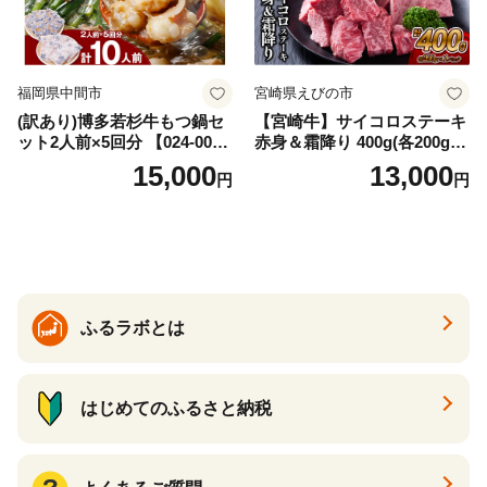
福岡県中間市
宮崎県えびの市
(訳あり)博多若杉牛もつ鍋セ
【宮崎牛】サイコロステーキ
ット2人前×5回分 【024-002
赤身＆霜降り 400g(各200g×
7】
１P 計2P) 真空パック 冷凍
15,000
13,000
円
円
ふるラボとは
はじめてのふるさと納税