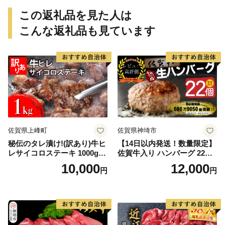
この返礼品を見た人は
こんな返礼品も見ています
佐賀県上峰町
佐賀県神埼市
秘伝のタレ漬け!(訳あり)牛ヒ
【14日以内発送！数量限定】
レサイコロステーキ 1000g
佐賀牛入り ハンバーグ 22個
【B-1098-AS】
2.6kg(120g×22個)【佐賀牛
10,000
12,000
円
円
黒毛和牛 ブランド牛 九州 ハ
ンバーグ 牛肉 豚肉 国産 お弁
当 おかず 惣菜 おすすめ 人
気】(H083106)