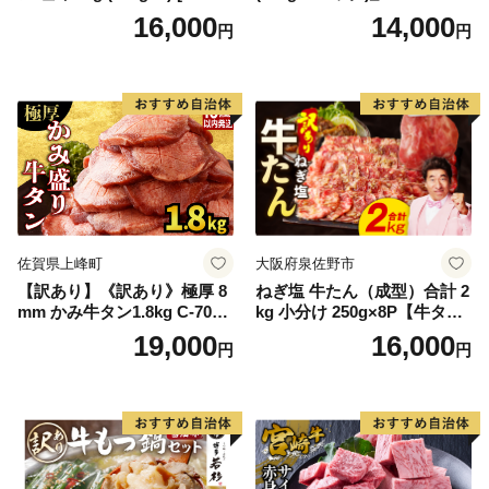
ンド 宮城県 気仙沼市 205646
16,000
14,000
円
円
60] 肉 牛肉 精肉 牛たん 牛タ
ン塩 牛たん塩 冷凍 焼肉 BB
Q アウトドア バーベキュー
厚切り タン
佐賀県上峰町
大阪府泉佐野市
【訳あり】《訳あり》極厚 8
ねぎ塩 牛たん（成型）合計 2
mm かみ牛タン1.8kg C-709-
kg 小分け 250g×8P【牛タン
AS
牛肉 焼肉用 薄切り 訳あり サ
19,000
16,000
円
円
イズ不揃い】