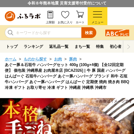
令和８年熊本地震 災害支援寄付受付について
上限額
お気に入り
カート
メニュー
検索
トップ
ランキング
返礼品一覧
まち一覧
特集
初心者ガイド
ホーム
ものから探す
お肉
豚肉
あぐー豚＆石垣牛 ハンバーグセット 400g (100g×4個) 【全12回定期
便】 個包装 沖縄県産 お肉屋本店 [BCAZ026] | 牛 豚 国産 ハンバーグ
はんばーぐ 石垣牛ハンバーグ あぐー豚ハンバーグ ブランド 和牛 石垣
牛ハンバーグ あぐー豚ハンバーグ はんばーぐ 定期便 焼肉 焼き肉 BBQ
冷凍 ギフト お取り寄せ 冷凍 ギフト 沖縄産 沖縄県 沖縄市