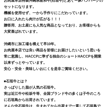
お肉屋本店特製沖縄県産和牛(石垣牛)とあぐー豚ハンバーグの
セットになります。
機械を使用せず、一から手作りにこだわっています。
お口に入れたら肉汁が広がる！！！
贈答用、お土産にも人気な商品となっており、お客様からも
大変喜ばれています。
沖縄市に加工場を構えて早10年。
お肉屋本店では良い商品を皆様にお届けしたいという思いを
常に意識し、HACCPに準ずる独自のショートHACCPを開業
以来ずっとやっています。
安心・安全・美味しいおにくを是非ご賞味ください。
■石垣牛とは？
さっぱりした脂が人気の石垣牛。
実は近江牛や松坂牛等、全国ブランド牛の多くは子牛のころ
に石垣島から出荷されています。
そんな中石垣牛は、生まれてから出荷まで一貫して石垣島で