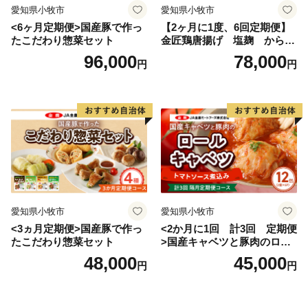
愛知県小牧市
愛知県小牧市
<6ヶ月定期便>国産豚で作っ
【2ヶ月に1度、6回定期便】
たこだわり惣菜セット
金匠鶏唐揚げ 塩麹 からあ
げ
96,000
78,000
円
円
愛知県小牧市
愛知県小牧市
<3ヵ月定期便>国産豚で作っ
<2か月に1回 計3回 定期便
たこだわり惣菜セット
>国産キャベツと豚肉のロー
ルキャベツ（6P入り）
48,000
45,000
円
円