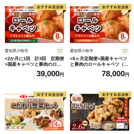
愛知県小牧市
愛知県小牧市
<2か月に1回 計3回 定期便
<6ヶ月定期便>国産キャベツ
>国産キャベツと豚肉のロー
と豚肉のロールキャベツ（4P
ルキャベツ（4P入り）
入り）
39,000
78,000
円
円