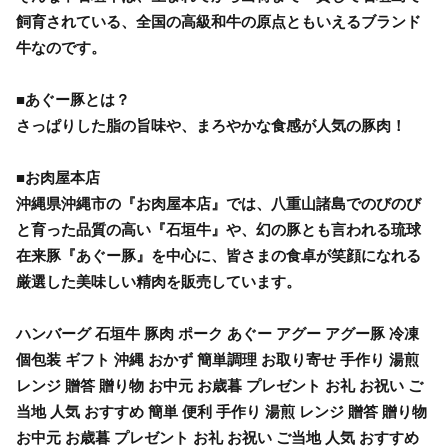
飼育されている、全国の高級和牛の原点ともいえるブランド
牛なのです。
■あぐー豚とは？
さっぱりした脂の旨味や、まろやかな食感が人気の豚肉！
■お肉屋本店
沖縄県沖縄市の『お肉屋本店』では、八重山諸島でのびのび
と育った品質の高い『石垣牛』や、幻の豚とも言われる琉球
在来豚『あぐー豚』を中心に、皆さまの食卓が笑顔になれる
厳選した美味しい精肉を販売しています。
ハンバーグ 石垣牛 豚肉 ポーク あぐー アグー アグー豚 冷凍
個包装 ギフト 沖縄 おかず 簡単調理 お取り寄せ 手作り 湯煎
レンジ 贈答 贈り物 お中元 お歳暮 プレゼント お礼 お祝い ご
当地 人気 おすすめ 簡単 便利 手作り 湯煎 レンジ 贈答 贈り物
お中元 お歳暮 プレゼント お礼 お祝い ご当地 人気 おすすめ