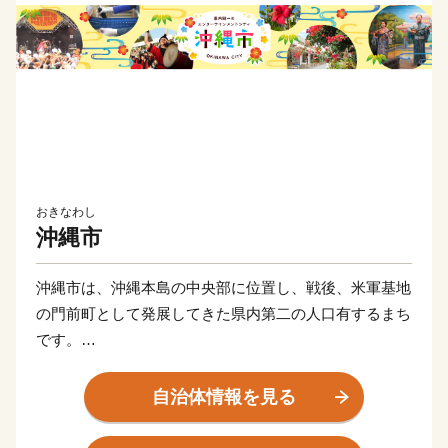
おきなわし
沖縄市
沖縄市は、沖縄本島の中央部に位置し、戦後、米軍基地
の門前町として発展してきた県内第二の人口有するまち
です。
本市には米国や中国、南米など40カ国以上の外国人市民
が居住しており、生活習慣や言語等、多様な文化が混在
自治体情報を見る
する国際色豊かなまちです。
エイサーをはじめ、ジャズやロック、民謡など、伝統文