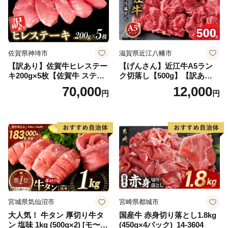
佐賀県神埼市
滋賀県近江八幡市
【訳あり】佐賀牛ヒレステー
【げんさん】近江牛A5ラン
キ200g×5枚【佐賀牛 ステー
ク切落し【500g】【訳あり】
キ ブランド肉 ヒレ肉 フィレ
【DG12W】
70,000
12,000
円
円
肉 ジューシー ヘルシー】(H0
65175)
宮城県気仙沼市
宮崎県都城市
大人気！ 牛タン 厚切り牛タ
国産牛 赤身切り落とし1.8kg
ン 塩味 1kg (500g×2) [モ〜ラ
(450g×4パック)_14-3604