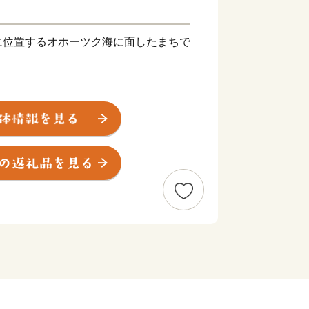
に位置するオホーツク海に面したまちで
ロメートル。人口は約３３００人。
よび南西は山岳に囲まれていて町の中心
ーツク海に注いでいます。
オホーツク海と、冷涼で健康な大地によ
味しい食材にあふれています。
ていただき、「ふるさと浜頓別」の魅力
ば幸いに存じます。
ら◆