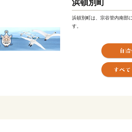
浜頓別町
浜頓別町は、宗谷管内南部
す。
面積は４０１．６４平方キ
地勢はほぼ平坦で、南東お
部には頓別川が流れ、オホ
流氷が育むミネラル豊かな
り、浜頓別町ならではの美
本町のまちづくりを応援し
をさらに知っていただけれ
◆各お問い合わせ先はこち