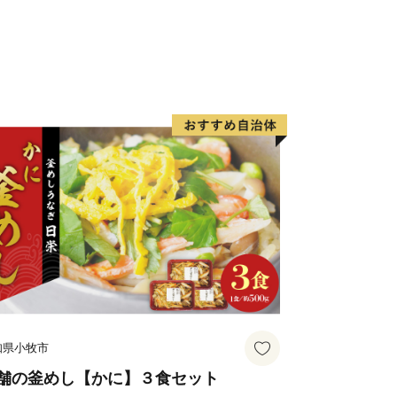
ンストップ受付状況について
(全自治体共通)
申込み時の電話番号下４桁が必要です
ります
場合は、直接コールセンターまでご連絡
て
ルセンター
：３０（祝土日を除く）
６０３
to@souplesse.jp
応しております
知県小牧市
舗の釜めし【かに】３食セット