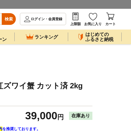
検索
ログイン・会員登録
上限額
お気に入り
カート
はじめての
ランキング
ーン
ふるさと納税
ズワイ蟹 カット済 2kg
39,000
在庫あり
円
内
を推奨しております。