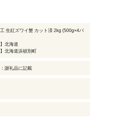
 生紅ズワイ蟹 カット済 2kg (500g×4パ
】北海道
】北海道浜頓別町
：謝礼品に記載