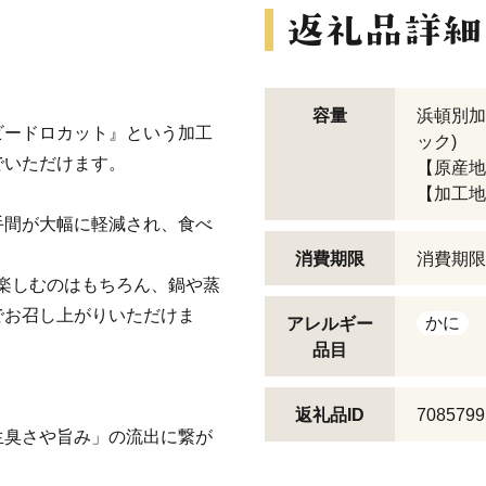
容量
浜頓別加工
ビードロカット』という加工
ック)
でいただけます。
【原産地
【加工地
手間が大幅に軽減され、食べ
消費期限
消費期限
楽しむのはもちろん、鍋や蒸
でお召し上がりいただけま
かに
アレルギー
品目
返礼品ID
7085799
生臭さや旨み」の流出に繋が