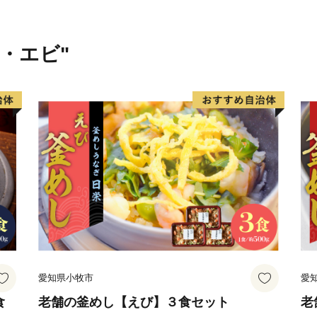
１．受領証明書再発行・ワ
自動音声応答サービス
０５０－３３５５－２１９７
ニ・エビ"
※14桁の寄附受付番号とお
※休日・夜間も対応してお
※住所・氏名に変更がある
ください。
２．お礼の品・配送につい
浜頓別町ふるさと納税コー
営業時間 ９：００～１７
TEL：０１１－８０７－５
Mail：hamatonbetsu_furusa
※１２月は土・日曜日も対
愛知県小牧市
愛
食
老舗の釜めし【えび】３食セット
老