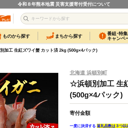
令和８年熊本地震 災害支援寄付受付について
番組･特集
ものから探す
まちから探す
キャンペ
別加工 生紅ズワイ蟹 カット済 2kg (500g×4パック)
北海道 浜頓別町
☆浜頓別加工 生紅
(500g×4パック)
寄付金額
一度に決済する
返礼品数は３つ以