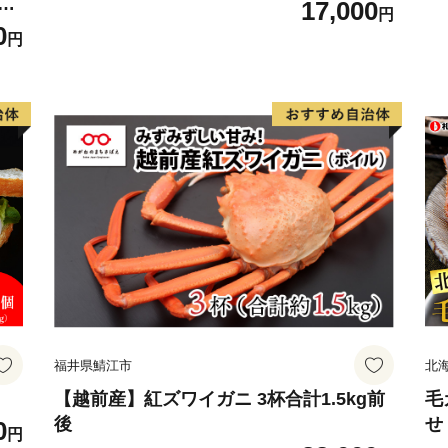
冷
17,000
円
 ご
0
円
せ
無料
福井県鯖江市
北
【越前産】紅ズワイガニ 3杯合計1.5kg前
毛
後
せ
0
円