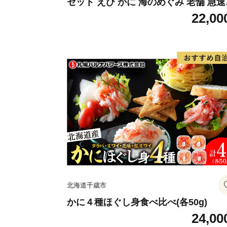
セット えび かに 海のめぐみ 老舗 急速
凍 レンチン 時短 簡単調理 食品 加工品
22,00
飯 お弁当 おにぎり お茶漬け お取り寄
お取り寄せグルメ 愛知県 小牧市 送料
北海道千歳市
かに４種ほぐし身食べ比べ(各50g)
24,00