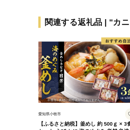
関連する返礼品 | "カ
愛知県小牧市
【ふるさと納税】釜めし 約 500ｇ × 3