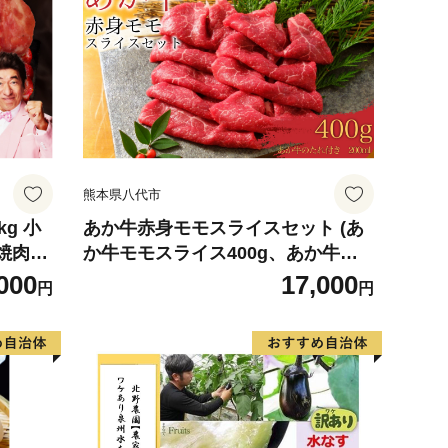
熊本県八代市
g 小
あか牛赤身モモスライスセット (あ
 焼肉用
か牛モモスライス400g、あか牛の
】
たれ200ml付き)
000
17,000
円
円