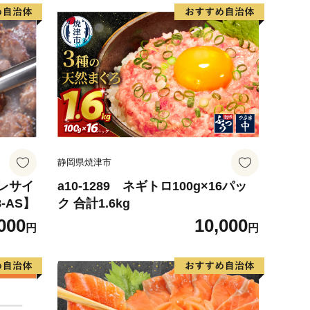
静岡県焼津市
ヒレサイ
a10-1289 ネギトロ100g×16パッ
8-AS】
ク 合計1.6kg
000
10,000
円
円