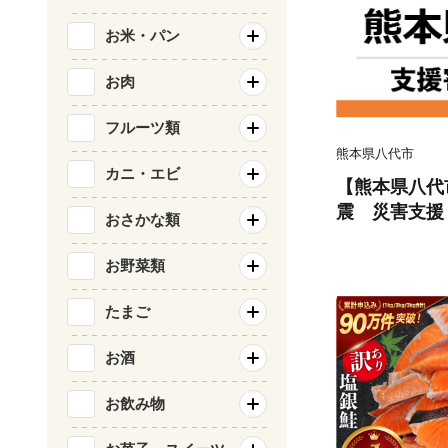
お米・パン
お肉
フルーツ類
熊本県八代市
カニ・エビ
【熊本県八代
震 災害支援
おさかな類
お野菜類
たまご
お酒
お飲み物