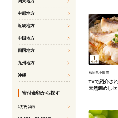
関東地方
後 《7月下旬
受付中 熊本
中部地方
農園』なし 果
近畿地方
中国地方
四国地方
九州地方
福岡県中間市
沖縄
TVで紹介さ
天然鯛めしセ
寄付金額から探す
汁、鯛茶漬け用だ
1
万円以内