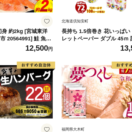
北海道倶知安町
身 約2kg [宮城東洋
長持ち 1.5倍巻き 花いっぱい
20564991] 鮭 魚介
レットペーパー ダブル 45ｍ 
リ 規格外 不揃い さけ
ール 全18種 花柄 プリント 
12,500
13,
円
シャケ 切り身 冷凍 家
香り付き 日本製 まとめ買い 
弁当 支援 サーモン 銀
備品 ペーパー エコ 日用雑貨
わけあり
備蓄 送料無料 北海道 倶知安
品
福岡県大木町