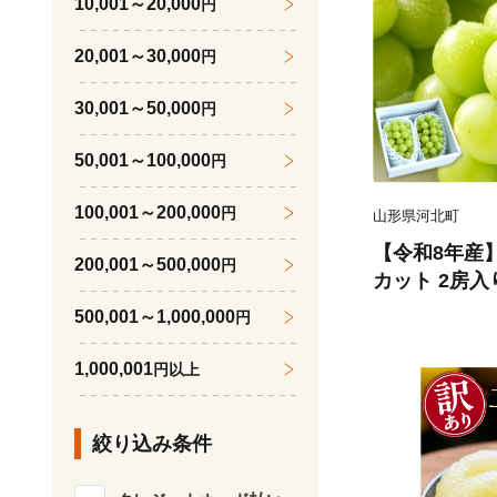
10,001～20,000
円
20,001～30,000
円
30,001～50,000
円
50,001～100,000
円
100,001～200,000
円
山形県河北町
【令和8年産
200,001～500,000
円
カット 2房入
品 山形県河北
500,001～1,000,000
円
074-023-r8
1,000,001
円以上
絞り込み条件