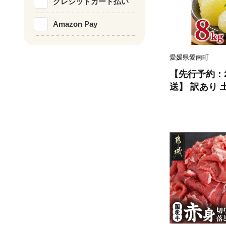
クレジットカード払い
Amazon Pay
愛媛県愛南町
【先行予約：2
送】 訳あり 土
ズ以上サイズミ
あり ぶんたん 
ミカン 土佐文
産 農家直送 
ミックス く
愛媛県