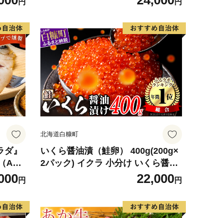
000
24,000
円
円
デザート
観光物産協会】 ka002-004-r8
北海道白糠町
サラダ』
いくら醤油漬（鮭卵） 400g(200g×
（ABC
2パック) イクラ 小分け いくら醤油
ク（1
漬 鮭いくら いくら醤油漬け 鮭 鮭卵
000
22,000
円
円
枚入）
ikura 醤油いくら 冷凍いくら いく
ら北海道 醤油鮭いくら 人気 大好評
品 北海道 白糠町