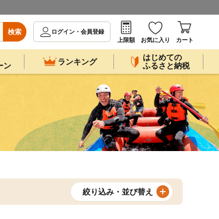
検索
ログイン・会員登録
上限額
お気に入り
カート
はじめての
ランキング
ーン
ふるさと納税
絞り込み・並び替え