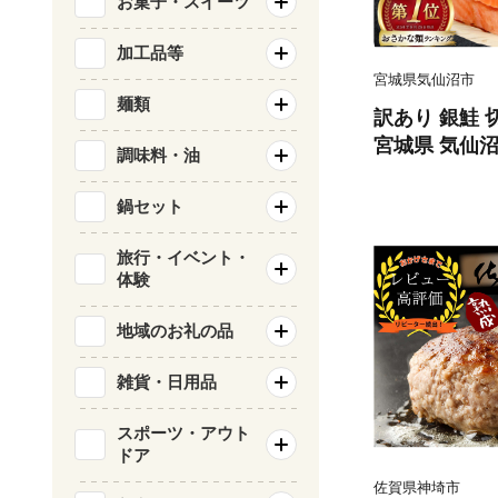
お菓子・スイーツ
加工品等
宮城県気仙沼市
麺類
訳あり 銀鮭 切
宮城県 気仙沼市 
調味料・油
類 海鮮 訳ア
サケ 鮭切身 
鍋セット
庭用 おかず 
鮭切り身 魚 
旅行・イベント・
体験
地域のお礼の品
雑貨・日用品
スポーツ・アウト
ドア
佐賀県神埼市