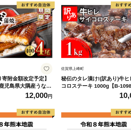
佐賀県上峰町
)より寄附金額改定予定】
秘伝のタレ漬け!(訳あり)牛
鹿児島県大隅産うなぎ
コロステーキ 1000g【B-109
g） KN007-023
12,000
10,
円