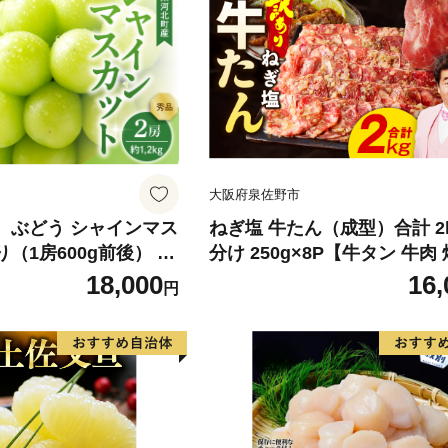
大阪府泉佐野市
】 ぶどう シャインマス
ねぎ塩 牛たん（成型）合計 2k
り（1房600g前後） 秀
分け 250g×8P【牛タン 牛肉
町産【山形eLab】 ka
薄切り 訳あり サイズ不揃い
18,000
16,
円