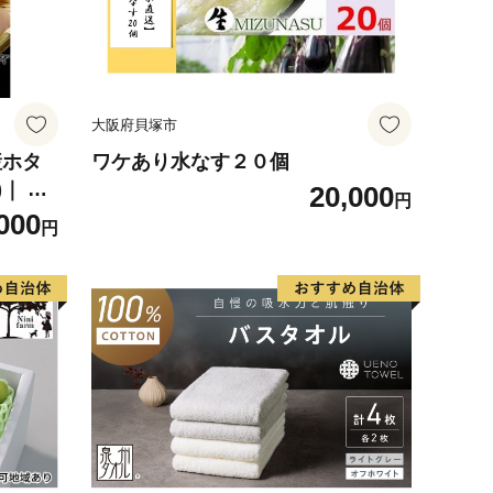
大阪府貝塚市
産ホタ
ワケあり水なす２０個
｜ 訳
20,000
円
000
円