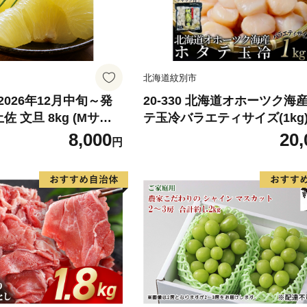
北海道紋別市
026年12月中旬～発
20-330 北海道オホーツク海
佐 文旦 8kg (Mサイ
テ玉冷バラエティサイズ(1kg)
ックス) 8000円 わけ
あり サイズ不揃い
8,000
20,
円
みかん mikan 蜜柑
旦 家庭用 産地直送 国
期間限定 特産品 サイズ
らもとファーム 愛南町