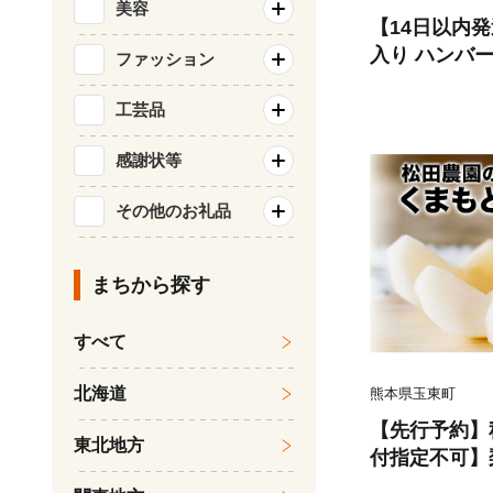
美容
【14日以内
入り ハンバーグ 
ファッション
22個)【佐賀
九州 ハンバー
工芸品
弁当 おかず 
感謝状等
083106)
その他のお礼品
まちから探す
すべて
北海道
熊本県玉東町
【先行予約】秋
東北地方
付指定不可】
まもと 梨 たっ