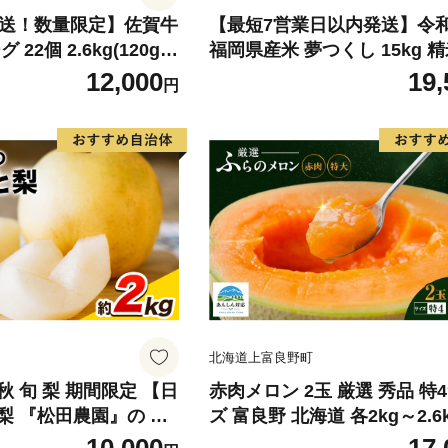
発送！数量限定】佐賀牛
【最短7営業日以内発送】令
22個 2.6kg(120g×
福岡県産米 夢つくし 15kg 精
牛 黒毛和牛 ブランド牛
北海道・沖縄・離島は配送不
12,000
19,
円
グ 牛肉 豚肉 国産 お
惣菜 おすすめ 人気】(H
北海道上富良野町
 旬 梨 期間限定 【日
赤肉メロン 2玉 厳選 秀品 特
梨 『松田農園』の く
ズ 富良野 北海道 各2kg～2.6k
ぷり 約2kg 5-7玉前
セット ファーム富良野 メロン