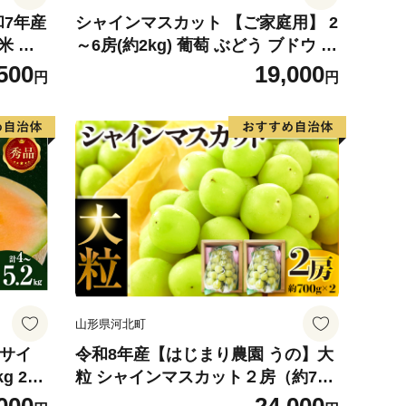
和7年産
シャインマスカット 【ご家庭用】 2
米 ※
～6房(約2kg) 葡萄 ぶどう ブドウ フ
可
ルーツ 果物 くだもの 果実 旬の果物
500
19,000
円
円
旬のフルーツ 香川 香川県 東かがわ
市
山形県河北町
4サイ
令和8年産【はじまり農園 うの】大
g 2玉
粒 シャインマスカット２房（約700
 めろ
g×2房） 山形県河北町産 【河北町