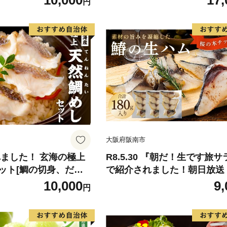
10,000
17,
円
-9月末頃出荷》 予約
ん 果物 くだもの フルーツ 
県玉名郡玉東町『松田
旬の果物 旬のフルーツ
物 スイーツ フルーツ
デザート スムージー SDG`s
大阪府阪南市
れました！ 玄海の極上
R8.5.30 『朝だ！生です旅
ット[鯛の切身、だし
で紹介されました！朝日放送
し]【010-0001】
テレビ） 鰆の生ハム ×3パッ
10,000
9,
円
パックあたり、約15g × 約4
さわら 燻製 熟成