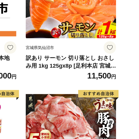
宮城県気仙沼市
本地
訳あり サーモン 切り落とし おさし
み用 1kg 125gx8p [足利本店 宮城県
気仙沼市 20564313] 魚 魚介類 鮭 お
000
11,500
円
円
刺し身 刺し身 刺身 生 生食 個包装
チリ銀鮭 銀鮭 海鮮 海鮮丼 魚介