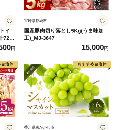
宮崎県都城市
 トイ
国産豚肉切り落とし5Kg(うま味加
計72ロ
工)_MJ-3647
ハーブ
500
15,000
円
円
防災 常
 消耗品
町 日用
香川県東かがわ市