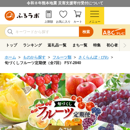
令和８年熊本地震 災害支援寄付受付について
上限額
お気に入り
カート
メニュー
検索
トップ
ランキング
返礼品一覧
まち一覧
特集
初心者ガイド
ホーム
ものから探す
フルーツ類
さくらんぼ・びわ
旬づくしフルーツ定期便（全7回） FSY-2840