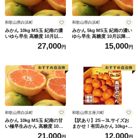
和歌山県白浜町
和歌山県白浜町
みかん 10kg MS玉 紀南の濃
みかん 5kg MS玉 紀南の濃い
いゆら早生 高糖度 10月以降
ゆら早生 高糖度 10月以降発
発送 マルチ被覆栽培
送 マルチ被覆栽培
27,000
15,000
円
円
和歌山県白浜町
和歌山県古座川町
みかん 10kg MS玉 紀南の甘
【訳あり】2S～3Lサイズお
い極早生みかん 高糖度 10月
まかせ！有田みかん 10kg+2k
以降発送 マルチ被覆栽培
g保証分 11月から12月下旬ま
21,000
12,000
円
円
でに順次発送致します。 / 訳