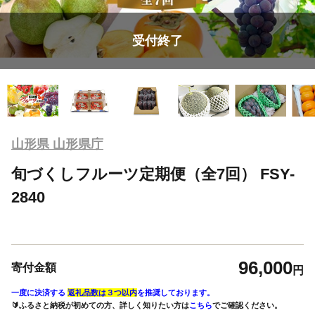
受付終了
山形県 山形県庁
旬づくしフルーツ定期便（全7回） FSY-
2840
96,000
寄付金額
円
一度に決済する
返礼品数は３つ以内
を推奨しております。
🔰ふるさと納税が初めての方、詳しく知りたい方は
こちら
でご確認ください。