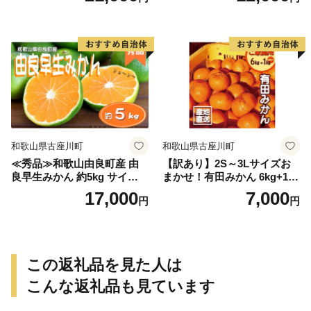
ありみかん 有田みかん みか
ん ミカン 蜜柑 柑橘 温州みか
ん 和歌山 ご家庭用
和歌山県古座川町
和歌山県古座川町
≪秀品≫和歌山由良町産 由
【訳あり】2S～3Lサイズお
良早生みかん 約5kg サイズお
まかせ！有田みかん 6kg+1kg
まかせ【sml106C】
保証分 11月から12月下旬ま
17,000
7,000
円
円
でに順次発送致します。 / 訳
ありみかん 有田みかん みか
ん ミカン 蜜柑 柑橘 温州みか
ん 和歌山 ご家庭用
この返礼品を見た人は
こんな返礼品も見ています