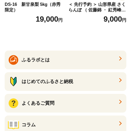
DS-16 新甘泉梨 5kg（赤秀
＜ 先行予約 ＞ 山形県産 さく
限定）
らんぼ （ 佐藤錦 ・ 紅秀峰
） ご家庭用 M以上 700g 【20
19,000
9,000
円
円
26年6月下旬から7月上旬発
送】 山形県 果物 フルーツ 初
夏 夏 送料無料
ふるラボとは
はじめてのふるさと納税
よくあるご質問
コラム