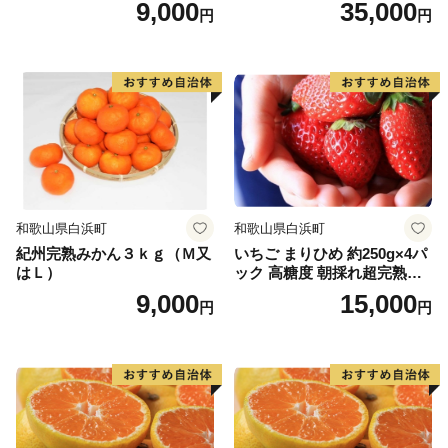
9,000
35,000
円
円
和歌山県白浜町
和歌山県白浜町
紀州完熟みかん３ｋｇ（Ｍ又
いちご まりひめ 約250g×4パ
はＬ）
ック 高糖度 朝採れ超完熟ま
りひめ 1月以降発送分
9,000
15,000
円
円