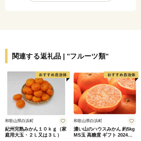
ます。
さらに、豊かな自然に恵まれ、海水浴や果物狩り、スキ
ーなど、四季を通じて山形を感じ、楽しんでいただける
レジャーも目白押しです。
そんな山形県への旅を一層豊かなものにするのが温泉で
す。山形県は、全ての市町村に温泉が湧出し、山や渓谷
に囲まれた温泉、近代的な大型旅館が立並ぶ温泉、
関連する返礼品 | "フルーツ類"
湯治の温泉、海沿いの温泉など、様々なタイプの温泉を
楽しむことができます。
ふるさと納税を機に山形へお越しいただき、旬の味覚、
歴史や文化、自然をお楽しみください。
和歌山県白浜町
和歌山県白浜町
紀州完熟みかん１０ｋｇ（家
濃い山のハウスみかん 約5kg
庭用大玉・２Ｌ又は３Ｌ）
MS玉 高糖度 ギフト 2024年7
月以降発送分