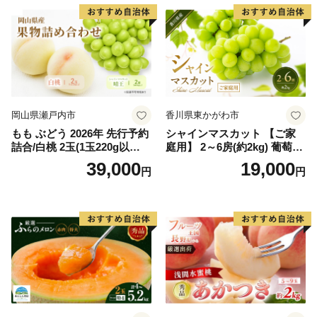
岡山県瀬戸内市
香川県東かがわ市
もも ぶどう 2026年 先行予約
シャインマスカット 【ご家
詰合/白桃 2玉(1玉220g以
庭用】 2～6房(約2kg) 葡萄 ぶ
上)・シャインマスカット 晴
どう ブドウ フルーツ 果物 く
39,000
19,000
円
円
王 2房(1房480g以上) 化粧箱
だもの 果実 旬の果物 旬のフ
入り 岡山県産 国産 フルーツ
ルーツ 香川 香川県 東かがわ
果物 ギフト
市