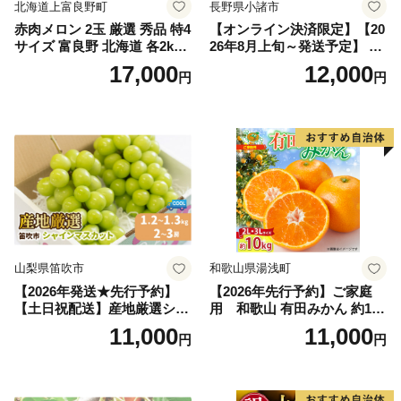
北海道上富良野町
長野県小諸市
赤肉メロン 2玉 厳選 秀品 特4
【オンライン決済限定】【20
サイズ 富良野 北海道 各2kg
26年8月上旬～発送予定】 先
～2.6kg 2玉 セット ファーム
行予約 「浅間水蜜桃プレミ
17,000
12,000
円
円
富良野 メロン めろん 果物 く
アム」 もも あかつき 秀品 約
だもの フルーツ デザート 旬
2kg 5～9玉 贈答品 ふるさと
の果物 旬のフルーツ
納税 果物 桃 フルーツ モモ
果肉 長野県産 小諸市
山梨県笛吹市
和歌山県湯浅町
【2026年発送★先行予約】
【2026年先行予約】ご家庭
【土日祝配送】産地厳選シャ
用 和歌山 有田みかん 約10k
インマスカット1.2kg～1.3kg
g (2L、3Lサイズ)【湯浅町】
11,000
11,000
円
円
（2房～3房）※沖縄・離島配
_ZJ6079
送不可※ 106-003-sku02-26y
｜シャインマスカット 発送
笛吹市 山梨県 フルーツ 果物