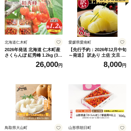
ぶどう 葡萄 大粒 シャインマ
スカット おすすめ シャイン
マスカット 贈答 ギフト 産地
笛吹市 シャインマスカット
笛吹 葡萄 国産 ぶどう 人気
国産 1.2kg 先行｜
北海道仁木町
愛媛県愛南町
2026年発送 北海道 仁木町産
【先行予約：2026年12月中旬
さくらんぼ 紅秀峰 1.2kg (300
～発送】 訳あり 土佐 文旦 8k
g×4パック) Lサイズ以上 旬
g (Mサイズ以上サイズミック
26,000
8,000
円
円
桜桃 産地直送 サクランボ チ
ス) 8000円 わけあり ぶんた
ェリー フルーツ 果物 果物類
ん みかん mikan 蜜柑 ミカン
仁木町 仁木 [松山商店]
土佐文旦 家庭用 産地直送 国
産 農家直送 期間限定 特産品
サイズミックス くらもとフ
ァーム 愛南町 愛媛県
鳥取県大山町
山形県朝日町