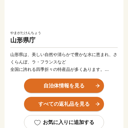
やまがたけんちょう
山形県庁
山形県は、美しい自然や清らかで豊かな水に恵まれ、さ
くらんぼ、ラ・フランスなど
全国に誇れる四季折々の特産品が多くあります。
そして、「つや姫」「雪若丸」をはじめとしたおいしい
お米や、
自治体情報を見る
県単位では全国初の地理的表示制度(ＧＩ)「山形」の指
定を受けた日本酒など、「日本一美食・美酒県やまが
すべての返礼品を見る
た」にふさわしい逸品も自慢です。
また、最上川舟運によって伝えられた上方の技術を磨
き、研ぎ澄まされてきた多くの素晴らしい工芸品があり
お気に入りに追加する