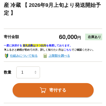
産 冷蔵 【 2026年9月上旬より発送開始予
定 】
60,000
寄付金額
在庫あり
円
一度に決済する
返礼品数は３つ以内
を推奨しております。
🔰ふるさと納税が初めての方、詳しく知りたい方は
こちら
でご確認ください。
仕組みについて知る
上限額を調べる
数量
寄付する