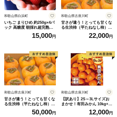
和歌山県白浜町
和歌山県古座川町
いちご まりひめ 約250g×4パ
甘さが違う！とっても甘くな
ック 高糖度 朝採れ超完熟ま
る生渋柿（平たねなし柿）吊
りひめ 1月以降発送分
るし柿用 T字枝or吊るしクリ
15,000
22,000
円
円
ップ付約4.5～5kg 約24～30
個＜2026年10月中旬～順次発
送＞-Ted【art016B】
和歌山県古座川町
和歌山県古座川町
甘さが違う！とっても甘くな
【訳あり】2S～3Lサイズお
る生渋柿（平たねなし柿）吊
まかせ！有田みかん 10kg+2k
るし柿用 T字枝or吊るしクリ
g保証分 11月から12月下旬ま
50,000
12,000
円
円
ップ付約14.5～15kg 約60～
でに順次発送致します。 / 訳