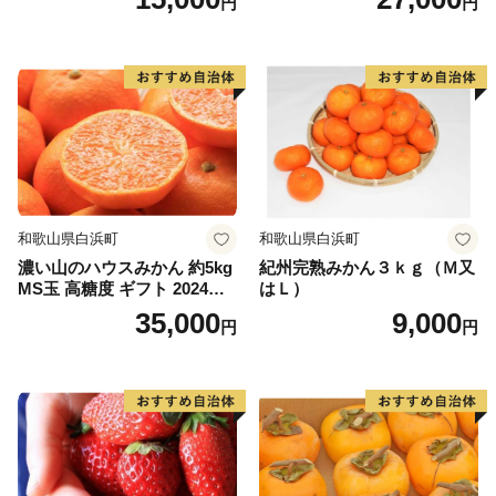
円
円
和歌山県白浜町
和歌山県白浜町
濃い山のハウスみかん 約5kg
紀州完熟みかん３ｋｇ（Ｍ又
MS玉 高糖度 ギフト 2024年7
はＬ）
月以降発送分
35,000
9,000
円
円