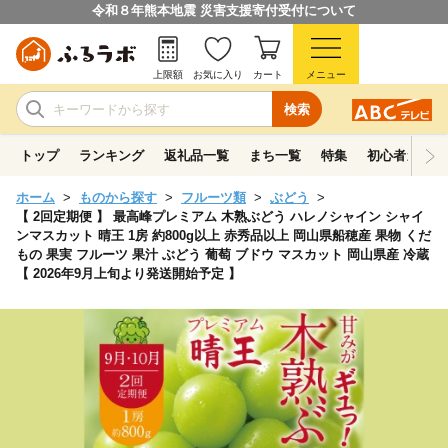
令和８年熊本地震 災害支援寄付受付について
上限額
お気に入り
カート
メニュー
検索
トップ
ランキング
返礼品一覧
まち一覧
特集
初心者ガイド
ホーム
ものから探す
フルーツ類
ぶどう
【 2回定期便 】 最高峰プレミアム 木熟ぶどう ハレノシャイン シャイ
ンマスカット 晴王 1房 約800g以上 赤秀品以上 岡山県船穂産 果物 くだ
もの 果実 フルーツ 果汁 ぶどう 葡萄 ブドウ マスカット 岡山県産 冷蔵
【 2026年9月上旬より発送開始予定 】