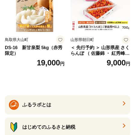
ァーム 愛南町 愛媛県
鳥取県大山町
山形県朝日町
DS-16 新甘泉梨 5kg（赤秀
＜ 先行予約 ＞ 山形県産 さく
限定）
らんぼ （ 佐藤錦 ・ 紅秀峰
） ご家庭用 M以上 700g 【20
19,000
9,000
円
円
26年6月下旬から7月上旬発
送】 山形県 果物 フルーツ 初
夏 夏 送料無料
ふるラボとは
はじめてのふるさと納税