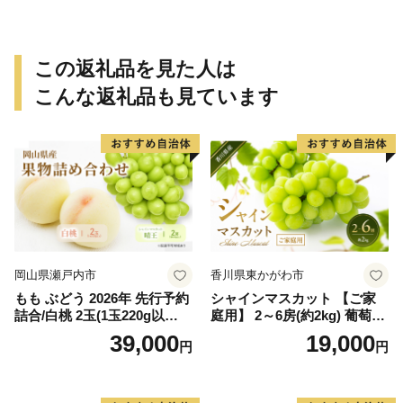
90個＜2026年10月中旬～11
ありみかん 有田みかん みか
月上旬ごろ順次発送＞Ted【a
ん ミカン 蜜柑 柑橘 温州みか
rt015B】
ん 和歌山 ご家庭用
この返礼品を見た人は
こんな返礼品も見ています
岡山県瀬戸内市
香川県東かがわ市
もも ぶどう 2026年 先行予約
シャインマスカット 【ご家
詰合/白桃 2玉(1玉220g以
庭用】 2～6房(約2kg) 葡萄 ぶ
上)・シャインマスカット 晴
どう ブドウ フルーツ 果物 く
39,000
19,000
円
円
王 2房(1房480g以上) 化粧箱
だもの 果実 旬の果物 旬のフ
入り 岡山県産 国産 フルーツ
ルーツ 香川 香川県 東かがわ
果物 ギフト
市