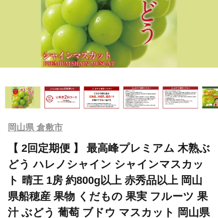
岡山県 倉敷市
【 2回定期便 】 最高峰プレミアム 木熟ぶ
どう ハレノシャイン シャインマスカッ
ト 晴王 1房 約800g以上 赤秀品以上 岡山
県船穂産 果物 くだもの 果実 フルーツ 果
汁 ぶどう 葡萄 ブドウ マスカット 岡山県