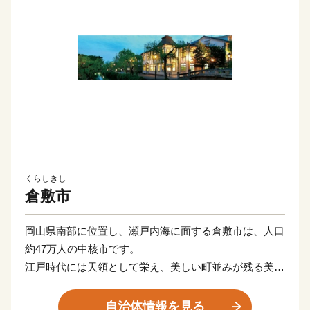
くらしきし
倉敷市
岡山県南部に位置し、瀬戸内海に面する倉敷市は、人口
約47万人の中核市です。
江戸時代には天領として栄え、美しい町並みが残る美観
地区や、日本初の私立西洋近代美術館である大原美術館
などが観光地として人気を集めています。
自治体情報を見る