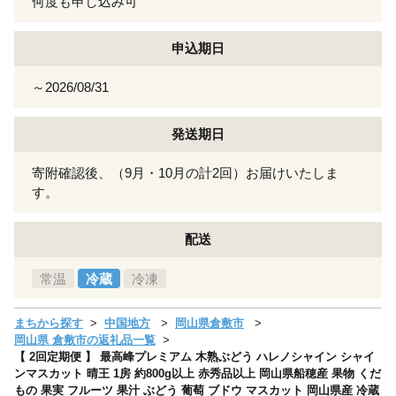
何度も申し込み可
申込期日
～2026/08/31
発送期日
寄附確認後、（9月・10月の計2回）お届けいたしま
す。
配送
常温
冷蔵
冷凍
まちから探す
中国地方
岡山県倉敷市
岡山県 倉敷市の返礼品一覧
【 2回定期便 】 最高峰プレミアム 木熟ぶどう ハレノシャイン シャイ
ンマスカット 晴王 1房 約800g以上 赤秀品以上 岡山県船穂産 果物 くだ
もの 果実 フルーツ 果汁 ぶどう 葡萄 ブドウ マスカット 岡山県産 冷蔵