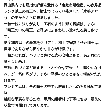
岡山県内でも屈指の評価を受ける「倉敷市船穂産」の赤秀品
ランク以上の晴王を、樹上でじっくり熟させた「木熟ぶど
う」の中からさらに厳選しました。
一粒一粒に張りがあり、宝石のように輝く房姿は、まさに
「晴王の中の晴王」と呼ぶにふさわしい堂々たる美しさで
す。
糖度18度以上の基準をクリアし、樹上で完熟させた晴王は、
濃厚でありながら爽やかな甘さが特徴です。
一粒かじれば、パリッと弾ける皮の心地よさと、あふれ出す
瑞々しい果汁。
完熟に近づくほど高まる「さわやかな芳香」と「華やかな甘
み」が一気に広がり、まさに至福のひとときをご堪能いただ
けます。
プレミアムは、その晴王の中でも厳選したものを見極めて選
抜。
繊細な果実を守るため、専用の緩衝材で丁寧に包み、最良の
状態でお届けしております。