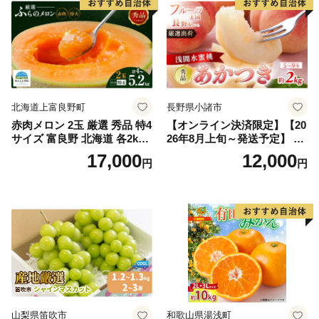
北海道上富良野町
長野県小諸市
赤肉メロン 2玉 厳選 秀品 特4
【オンライン決済限定】【20
サイズ 富良野 北海道 各2kg
26年8月上旬～発送予定】 先
～2.6kg 2玉 セット ファーム
行予約 「浅間水蜜桃プレミ
17,000
12,000
円
円
富良野 メロン めろん 果物 く
アム」 もも あかつき 秀品 約
だもの フルーツ デザート 旬
2kg 5～9玉 贈答品 ふるさと
の果物 旬のフルーツ
納税 果物 桃 フルーツ モモ
果肉 長野県産 小諸市
山梨県笛吹市
和歌山県湯浅町