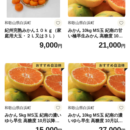
和歌山県白浜町
和歌山県白浜町
紀州完熟みかん１０ｋｇ（家
みかん 10kg MS玉 紀南の甘
庭用大玉・２Ｌ又は３Ｌ）
い極早生みかん 高糖度 10月
以降発送 マルチ被覆栽培
9,000
21,000
円
円
和歌山県白浜町
和歌山県白浜町
みかん 5kg MS玉 紀南の濃い
みかん 10kg MS玉 紀南の濃
ゆら早生 高糖度 10月以降発
いゆら早生 高糖度 10月以降
送 マルチ被覆栽培
発送 マルチ被覆栽培
15,000
27,000