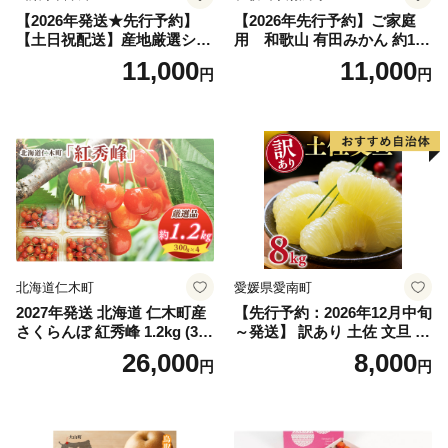
【2026年発送★先行予約】
【2026年先行予約】ご家庭
【土日祝配送】産地厳選シャ
用 和歌山 有田みかん 約10k
インマスカット1.2kg～1.3kg
g (2L、3Lサイズ)【湯浅町】
11,000
11,000
円
円
（2房～3房）※沖縄・離島配
_ZJ6079
送不可※ 106-003-sku02-26y
｜シャインマスカット 発送
笛吹市 山梨県 フルーツ 果物
ぶどう 葡萄 大粒 シャインマ
スカット おすすめ シャイン
マスカット 贈答 ギフト 産地
笛吹市 シャインマスカット
笛吹 葡萄 国産 ぶどう 人気
国産 1.2kg 先行｜
北海道仁木町
愛媛県愛南町
2027年発送 北海道 仁木町産
【先行予約：2026年12月中旬
さくらんぼ 紅秀峰 1.2kg (300
～発送】 訳あり 土佐 文旦 8k
g×4パック) Lサイズ以上 旬
g (Mサイズ以上サイズミック
26,000
8,000
円
円
桜桃 産地直送 サクランボ チ
ス) 8000円 わけあり ぶんた
ェリー フルーツ 果物 果物類
ん みかん mikan 蜜柑 ミカン
仁木町 仁木 [松山商店]
土佐文旦 家庭用 産地直送 国
産 農家直送 期間限定 特産品
サイズミックス くらもとフ