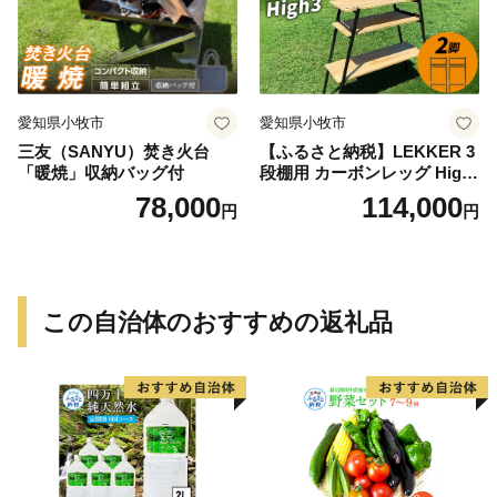
愛知県小牧市
愛知県小牧市
三友（SANYU）焚き火台
【ふるさと納税】LEKKER 3
「暖焼」収納バッグ付
段棚用 カーボンレッグ High
3 2脚 キャンプ アウトドア ソ
78,000
114,000
円
円
ロキャン カーボン アウトド
ア用品 レジャー 軽量 丈夫 持
ち運び 野外 キャンプギア テ
ーブル板用 絆ウェルド 愛知
県 小牧市 送料無料
この自治体のおすすめの返礼品