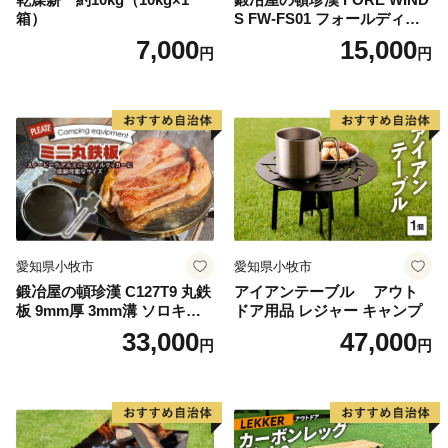
箱）
S FW-FS01 フォールディン
グ キャンプストーブ専用 五
7,000
15,000
円
円
徳リング
愛知県小牧市
愛知県小牧市
鍛冶屋の頓珍漢 C127T9 丸鉄
アイアンテーブル アウト
板 9mm厚 3mm溝 ソロキャ
ドア用品 レジャー キャンプ
ンプ用 専用ハンドル付き ス
33,000
47,000
円
円
ノーピーク アルミパーソナ
ルクッカーサイズ