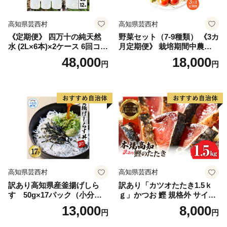
高知県芸西村
高知県芸西村
《定期便》 四万十の純天然
野菜セット（7‐9種類） 《3カ
水 (2L×6本)×2ケース 6回コー
月定期便》 栽培期間中農薬
ス 水 天然水 軟水 モンドセレ
不使用！ 季節の野菜 定期コ
48,000
18,000
円
円
クション金賞受賞 ナチュラ
ース 定期 無農薬 野菜 やさい
ルミネラルウォーター 48000
新鮮 自然 健康 セット 詰め合
円 健康 おいしい 飲みやすい
わせ 冷蔵 美味しい おいしい
おすすめ 定期購入 定期便 故
食べ物 食材 秋 旬の味覚 ご当
郷納税 返礼品 高知 四万十川
地 お取り寄せ 芸西村 18000
ご家庭用 まとめ買い
円 故郷納税 返礼品
高知県芸西村
高知県芸西村
訳あり高知県産釜揚げしら
訳あり「カツオたたき1.5ｋ
す 50g×17パック（小分
ｇ」かつお 鰹 規格外 サイズ
け）
不揃い 傷 海鮮 わけあり 人気
13,000
8,000
円
円
ランキング 本場 高知 かつお
のたたき