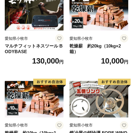
愛知県小牧市
愛知県小牧市
マルチフィットネスツール B
乾燥薪 約20kg（10kg×2
ODYBASE
箱）
130,000
10,000
円
円
愛知県小牧市
愛知県小牧市
乾燥薪 約10kg（10kg×1
鍛冶屋の頓珍漢 FORE WIND