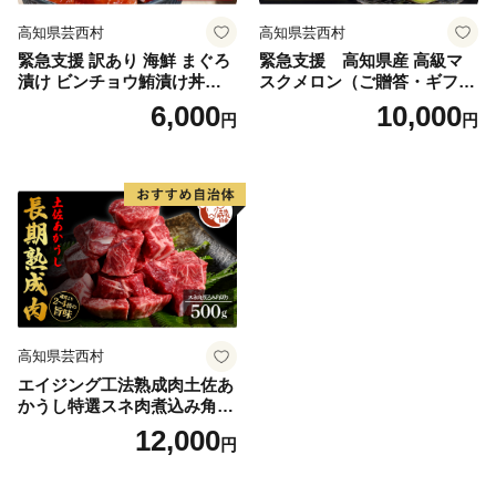
高知県芸西村
高知県芸西村
緊急支援 訳あり 海鮮 まぐろ
緊急支援 高知県産 高級マ
漬け ビンチョウ鮪漬け丼の
スクメロン（ご贈答・ギフト
素80ｇ×5P（順次出荷中） ま
用）1玉入〈南国市共通返礼
6,000
10,000
円
円
ぐろ（マグロ）訳アリ 冷凍
品〉【発送期間：4月〜12月
保存食 海鮮 小分け 高知 海鮮
（9カ月）】【1月〜3月は気
丼 パパッと 簡単 惣菜 そうざ
候温度不安定の為出荷不可と
い 一人暮らし 人気 6000円 食
なります。】
べて応援〈高知市共通返礼
品〉
高知県芸西村
エイジング工法熟成肉土佐あ
かうし特選スネ肉煮込み角切
り500g（冷凍）
12,000
円