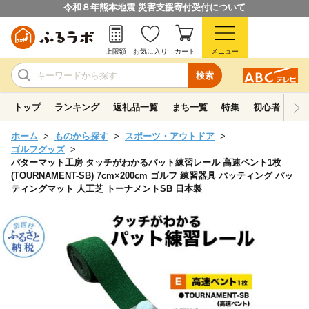
令和８年熊本地震 災害支援寄付受付について
上限額
お気に入り
カート
メニュー
検索
トップ
ランキング
返礼品一覧
まち一覧
特集
初心者ガイド
ホーム
ものから探す
スポーツ・アウトドア
ゴルフグッズ
パターマット工房 タッチがわかるパット練習レール 高速ベント1枚
(TOURNAMENT-SB) 7cm×200cm ゴルフ 練習器具 パッティング パッ
ティングマット 人工芝 トーナメントSB 日本製