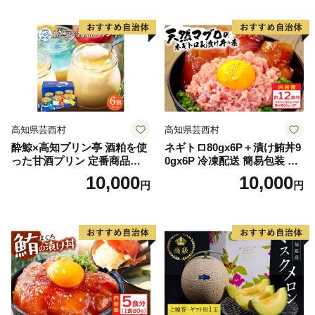
高知県芸西村
高知県芸西村
酔鯨×高知プリン亭 酒粕を使
ネギトロ80gx6P＋漬け鮪丼9
った甘酒プリン 定番商品の
0gx6P 冷凍配送 簡易包装 小
詰め合わせセット 3種 6個入
分け 惣菜 人気 海鮮 ネギトロ
10,000
10,000
円
円
り なめらか 仁淀ブルー 絶品
丼 まぐろたたき 海鮮丼 便利
お取り寄せスイーツ ギフト
かんたん 自然解凍 個食 一人
プレゼント プリン ぷりん 瓶
暮らし どんぶり 漬け丼 お手
おしゃれ かわいい 美味しい
軽
送料無料 デザート お祝い 贈
答 贈り物 のし 熨斗