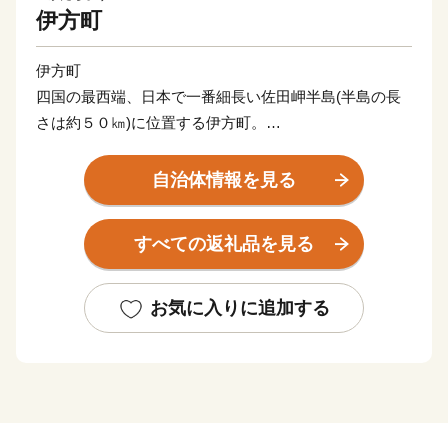
伊方町
伊方町
四国の最西端、日本で一番細長い佐田岬半島(半島の長
さは約５０㎞)に位置する伊方町。
南の宇和海側はなだらかな白砂の連なる海岸、北の瀬戸
自治体情報を見る
内海側はリアス式海岸を形成しており、年間平均気温
16℃の温暖な海洋性気候に恵まれた伊方町では、段々畑
すべての返礼品を見る
で温州みかん、清見タンゴール、デコポンなどの果樹栽
培が盛んです。
天然の好漁場にも恵まれ、高級魚の一本釣りや採介藻、
お気に入りに追加する
底引き網漁業が主に営まれ美しい自然の中に人々の暮ら
しが息づいています。
美しい自然とともに豊かな暮らしが営まれてきた伊方町
ですが、少子高齢化率が県内でも高く、町の将来への不