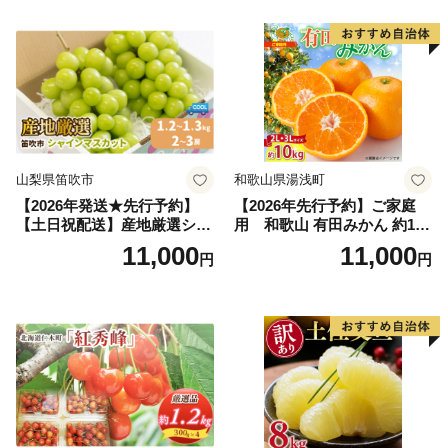
の果物 旬のフルーツ
納税 果物 桃 フルーツ モモ
果肉 長野県産 小諸市
山梨県笛吹市
和歌山県湯浅町
【2026年発送★先行予約】
【2026年先行予約】ご家庭
【土日祝配送】産地厳選シャ
用 和歌山 有田みかん 約10k
インマスカット1.2kg～1.3kg
g (2L、3Lサイズ)【湯浅町】
11,000
11,000
円
円
（2房～3房）※沖縄・離島配
_ZJ6079
送不可※ 106-003-sku02-26y
｜シャインマスカット 発送
笛吹市 山梨県 フルーツ 果物
ぶどう 葡萄 大粒 シャインマ
スカット おすすめ シャイン
マスカット 贈答 ギフト 産地
笛吹市 シャインマスカット
笛吹 葡萄 国産 ぶどう 人気
国産 1.2kg 先行｜