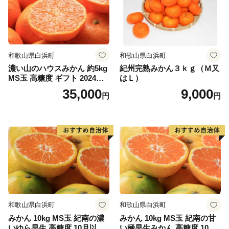
和歌山県白浜町
和歌山県白浜町
濃い山のハウスみかん 約5kg
紀州完熟みかん３ｋｇ（Ｍ又
MS玉 高糖度 ギフト 2024年7
はＬ）
月以降発送分
35,000
9,000
円
円
和歌山県白浜町
和歌山県白浜町
みかん 10kg MS玉 紀南の濃
みかん 10kg MS玉 紀南の甘
いゆら早生 高糖度 10月以降
い極早生みかん 高糖度 10月