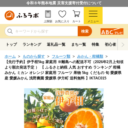
令和８年熊本地震 災害支援寄付受付について
上限額
お気に入り
カート
メニュー
検索
トップ
ランキング
返礼品一覧
まち一覧
特集
初心者ガイド
ホーム
ものから探す
フルーツ類
みかん・柑橘類
【先行予約】伊予柑5kg 家庭用 ※離島への配送不可（2026年2月上旬頃
より順次発送予定 ） 【 ふるさと納税 人気 おすすめ ランキング 柑橘
みかん ミカン オレンジ 家庭用 フルーツ 果物 5kg くだもの 旬 愛媛県
産 愛媛みかん 浅野農園 愛媛県 伊方町 送料無料 】IKTAC015