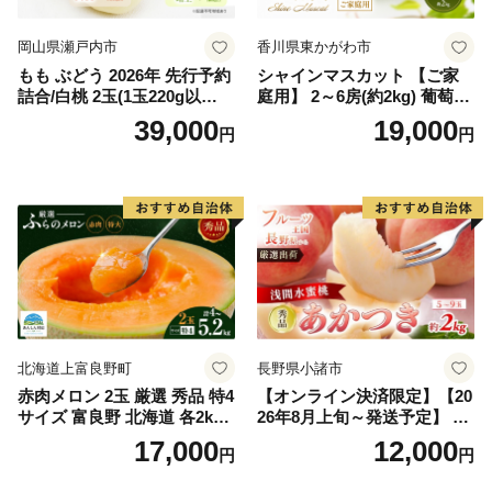
岡山県瀬戸内市
香川県東かがわ市
もも ぶどう 2026年 先行予約
シャインマスカット 【ご家
詰合/白桃 2玉(1玉220g以
庭用】 2～6房(約2kg) 葡萄 ぶ
上)・シャインマスカット 晴
どう ブドウ フルーツ 果物 く
39,000
19,000
円
円
王 2房(1房480g以上) 化粧箱
だもの 果実 旬の果物 旬のフ
入り 岡山県産 国産 フルーツ
ルーツ 香川 香川県 東かがわ
果物 ギフト
市
北海道上富良野町
長野県小諸市
赤肉メロン 2玉 厳選 秀品 特4
【オンライン決済限定】【20
サイズ 富良野 北海道 各2kg
26年8月上旬～発送予定】 先
～2.6kg 2玉 セット ファーム
行予約 「浅間水蜜桃プレミ
17,000
12,000
円
円
富良野 メロン めろん 果物 く
アム」 もも あかつき 秀品 約
だもの フルーツ デザート 旬
2kg 5～9玉 贈答品 ふるさと