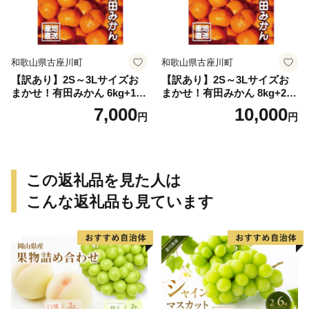
和歌山県古座川町
和歌山県古座川町
【訳あり】2S～3Lサイズお
【訳あり】2S～3Lサイズお
まかせ！有田みかん 6kg+1kg
まかせ！有田みかん 8kg+2kg
保証分 11月から12月下旬ま
保証分 11月から12月下旬ま
7,000
10,000
円
円
でに順次発送致します。 / 訳
でに順次発送致します。 / 訳
ありみかん 有田みかん みか
ありみかん 有田みかん みか
ん ミカン 蜜柑 柑橘 温州みか
ん ミカン 蜜柑 柑橘 温州みか
ん 和歌山 ご家庭用
ん 和歌山 ご家庭用
この返礼品を見た人は
こんな返礼品も見ています