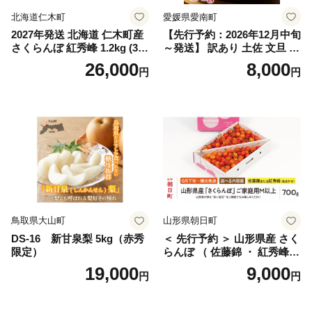
北海道仁木町
愛媛県愛南町
2027年発送 北海道 仁木町産
【先行予約：2026年12月中旬
さくらんぼ 紅秀峰 1.2kg (300
～発送】 訳あり 土佐 文旦 8k
g×4パック) Lサイズ以上 旬
g (Mサイズ以上サイズミック
26,000
8,000
円
円
桜桃 産地直送 サクランボ チ
ス) 8000円 わけあり ぶんた
ェリー フルーツ 果物 果物類
ん みかん mikan 蜜柑 ミカン
仁木町 仁木 [松山商店]
土佐文旦 家庭用 産地直送 国
産 農家直送 期間限定 特産品
サイズミックス くらもとフ
ァーム 愛南町 愛媛県
鳥取県大山町
山形県朝日町
DS-16 新甘泉梨 5kg（赤秀
＜ 先行予約 ＞ 山形県産 さく
限定）
らんぼ （ 佐藤錦 ・ 紅秀峰
） ご家庭用 M以上 700g 【20
19,000
9,000
円
円
26年6月下旬から7月上旬発
送】 山形県 果物 フルーツ 初
夏 夏 送料無料