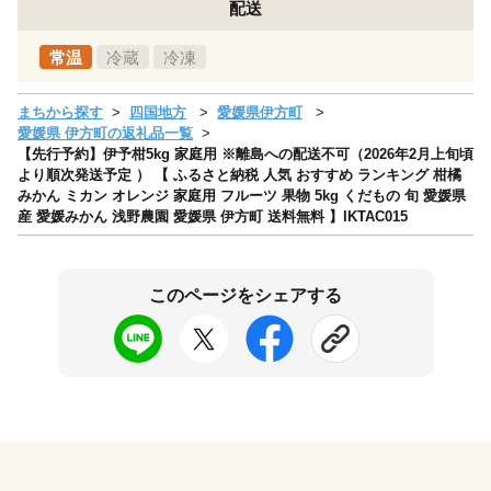
配送
常温
冷蔵
冷凍
まちから探す
四国地方
愛媛県伊方町
愛媛県 伊方町の返礼品一覧
【先行予約】伊予柑5kg 家庭用 ※離島への配送不可（2026年2月上旬頃
より順次発送予定 ） 【 ふるさと納税 人気 おすすめ ランキング 柑橘
みかん ミカン オレンジ 家庭用 フルーツ 果物 5kg くだもの 旬 愛媛県
産 愛媛みかん 浅野農園 愛媛県 伊方町 送料無料 】IKTAC015
このページをシェアする