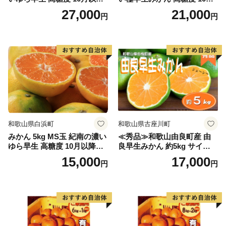
発送 マルチ被覆栽培
以降発送 マルチ被覆栽培
27,000
21,000
円
円
和歌山県白浜町
和歌山県古座川町
みかん 5kg MS玉 紀南の濃い
≪秀品≫和歌山由良町産 由
ゆら早生 高糖度 10月以降発
良早生みかん 約5kg サイズお
送 マルチ被覆栽培
まかせ【sml106C】
15,000
17,000
円
円