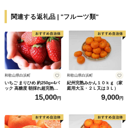
安感や危機感から、町をあげて地域活性化に取り組んで
います。例えば、県立三崎高校は分校化の危機の中、自
関連する返礼品 | "フルーツ類"
治体や地元企業との協働イベントなどを通じて、地域の
魅力を積極的に発信。その甲斐あって、分校化の見送り
が決定し、県外からの入学生も順調に増加しています。
ここにしかない自然の恵みと地域コミュニティの絆を活
かして、ふるさとの未来を明るく、元気に！住民みんな
でがんばる伊方町に、ぜひご支援の程よろしくお願いし
ます。
和歌山県白浜町
和歌山県白浜町
いちご まりひめ 約250g×4パ
紀州完熟みかん１０ｋｇ（家
ック 高糖度 朝採れ超完熟ま
庭用大玉・２Ｌ又は３Ｌ）
りひめ 1月以降発送分
15,000
9,000
円
円