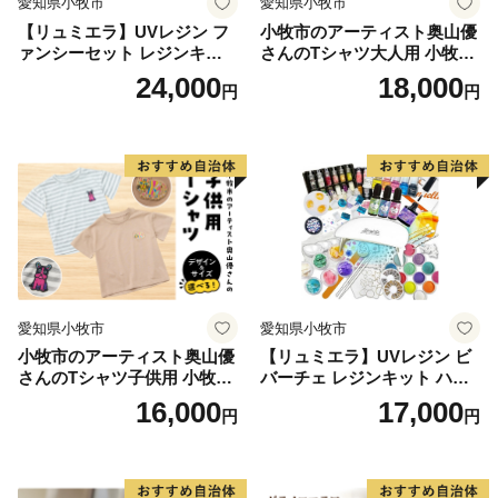
愛知県小牧市
愛知県小牧市
【リュミエラ】UVレジン フ
小牧市のアーティスト奥山優
ァンシーセット レジンキッ
さんのTシャツ大人用 小牧市
ト ハンドメイド レジンクラ
制70周年記念
24,000
18,000
円
円
フト アクセサリーキット 手
作り セット レジン LEDライ
ト
愛知県小牧市
愛知県小牧市
小牧市のアーティスト奥山優
【リュミエラ】UVレジン ビ
さんのTシャツ子供用 小牧市
バーチェ レジンキット ハン
制70周年記念
ドメイド レジンクラフト ア
16,000
17,000
円
円
クセサリーキット 手作り セ
ット レジン LEDライト