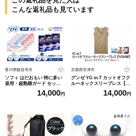
この返礼品を見た人は
こんな返礼品も見ています
香川県観音寺市
京都府宮津市
ソフィ はだおもい 特に多い
グンゼ YG in.T カットオフク
昼用・超熟睡ガード セット
ルーネックスリーブレス【Y
羽付き ナプキン 生理用品 サ
V2618P】Lサイズ クリアベ
14,000
14,000
円
円
ニタリー ユニ・チャーム
ージュ3枚セット [№5716-04
32]