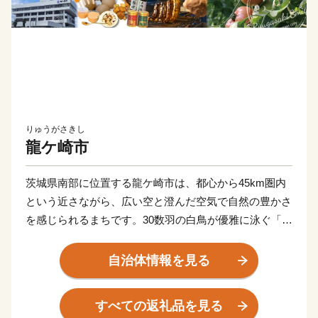
りゅうがさきし
龍ケ崎市
茨城県南部に位置する龍ケ崎市は、都心から45km圏内
という近さながら、広い空と澄んだ空気で自然の豊かさ
を感じられるまちです。30数羽の白鳥が優雅に泳ぐ「牛
久沼」は、龍ケ崎を代表する自然環境のひとつ。
また、「まち全体で子どもを育てたい！そして子育てを
自治体情報を見る
支えたい！」そんな想いを実現するべく、結婚、妊娠、
出産、育児、教育、それぞれのステージに応じたさまざ
すべての返礼品を見る
まな支援策を展開しています。そして、これからも「子