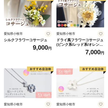
愛知県小牧市
愛知県小牧市
シルクフラワーコサージュ
ドライ風フラワーコサージュ
(ピンク系/レッド系/オレンジ
9,000
円
系/ホワイト系/イエロー系/グ
7,000
円
リーン系/ブルー系）
愛知県小牧市
愛知県小牧市