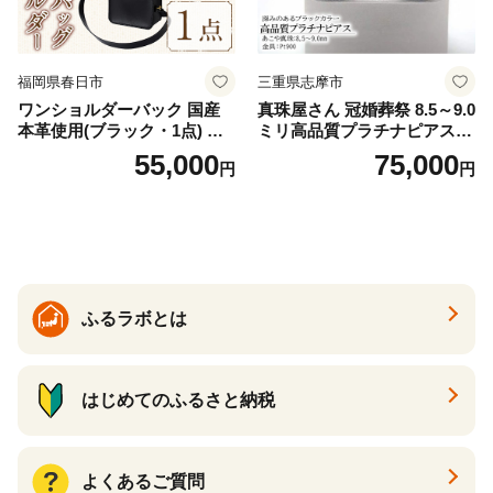
福岡県春日市
三重県志摩市
ワンショルダーバック 国産
真珠屋さん 冠婚葬祭 8.5～9.0
本革使用(ブラック・1点) 鞄
ミリ高品質プラチナピアス P
バック バッグ カバン レザー
t900 志摩産アコヤ真珠 ブラ
55,000
75,000
円
円
国産 日本製 牛革 黒 革 革製
ックパール 黒真珠
品 手作り 男性 女性 レディー
ス メンズ【ksg1307-bk】【Z
enis】
ふるラボとは
はじめてのふるさと納税
よくあるご質問