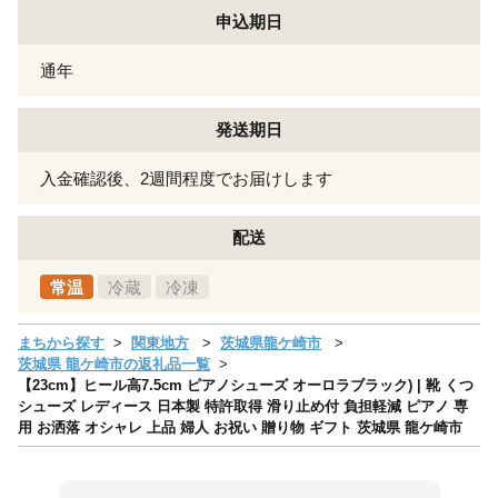
申込期日
通年
発送期日
入金確認後、2週間程度でお届けします
配送
常温
冷蔵
冷凍
まちから探す
関東地方
茨城県龍ケ崎市
茨城県 龍ケ崎市の返礼品一覧
【23cm】ヒール高7.5cm ピアノシューズ オーロラブラック) | 靴 くつ
シューズ レディース 日本製 特許取得 滑り止め付 負担軽減 ピアノ 専
用 お洒落 オシャレ 上品 婦人 お祝い 贈り物 ギフト 茨城県 龍ケ崎市