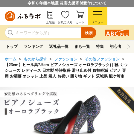
令和８年熊本地震 災害支援寄付受付について
上限額
お気に入り
カート
メニュー
検索
トップ
ランキング
返礼品一覧
まち一覧
特集
初心者ガイド
ホーム
ものから探す
ファッション
その他ファッション
【23cm】ヒール高7.5cm ピアノシューズ オーロラブラック) | 靴 くつ
シューズ レディース 日本製 特許取得 滑り止め付 負担軽減 ピアノ 専
用 お洒落 オシャレ 上品 婦人 お祝い 贈り物 ギフト 茨城県 龍ケ崎市