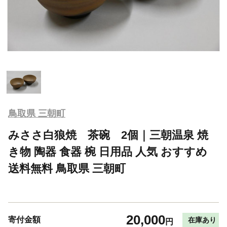
鳥取県 三朝町
みささ白狼焼 茶碗 2個｜三朝温泉 焼
き物 陶器 食器 椀 日用品 人気 おすすめ
送料無料 鳥取県 三朝町
20,000
寄付金額
在庫あり
円