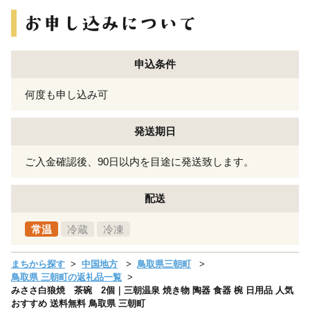
申込条件
何度も申し込み可
発送期日
ご入金確認後、90日以内を目途に発送致します。
配送
常温
冷蔵
冷凍
まちから探す
中国地方
鳥取県三朝町
鳥取県 三朝町の返礼品一覧
みささ白狼焼 茶碗 2個｜三朝温泉 焼き物 陶器 食器 椀 日用品 人気
おすすめ 送料無料 鳥取県 三朝町