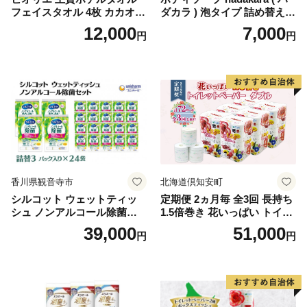
フェイスタオル 4枚 カカオ
ダカラ ) 泡タイプ 詰め替え 4
【タオル 泉州タオル 吸水 普
40ml×4袋 ボディーソープ 泡
12,000
7,000
円
円
段使い 無地 シンプル 日用品
ボディソープ 泡 日用品 消耗
ふわふわ ふかふか 家族 たお
品 バス用品 大容量 いい 匂い
る 一人暮らし】
ボディ 保湿 LION ライオン
泡石鹸 石鹸 兵庫 兵庫県 小野
市
香川県観音寺市
北海道倶知安町
シルコット ウェットティッ
定期便 2ヵ月毎 全3回 長持ち
シュ ノンアルコール除菌詰
1.5倍巻き 花いっぱい トイレ
替（43枚×3P）×24袋 日用品
ットペーパー ダブル 45ｍ 計
39,000
51,000
円
円
おもちゃ 拭き取り 手拭き 外
72ロール 全18種 花柄 プリン
出時 お出かけ時 食事前 緑茶
ト ハーブ 香り付き 日本製 ま
カテキン配合
とめ買い 防災 常備品 ペーパ
ー 消耗品 備蓄 送料無料 北海
道 倶知安町 日用品