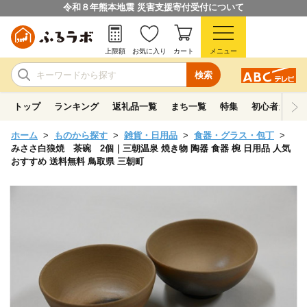
令和８年熊本地震 災害支援寄付受付について
上限額
お気に入り
カート
メニュー
検索
トップ
ランキング
返礼品一覧
まち一覧
特集
初心者ガイド
ホーム
ものから探す
雑貨・日用品
食器・グラス・包丁
みささ白狼焼 茶碗 2個｜三朝温泉 焼き物 陶器 食器 椀 日用品 人気
おすすめ 送料無料 鳥取県 三朝町