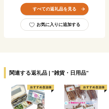
観光では、世界屈指のラドン含有量を誇り、古くから湯
すべての返礼品を見る
治の名湯として親しまれる「三朝温泉」や、国宝・投入
堂で知られる霊峰「三徳山」を有しています。
これらは日本遺産にも認定された本町が誇るべき資源で
お気に入りに追加する
あり、訪れる方々の心を深く癒やす場所として恵みをも
たらしています。
農林業では、この豊かな自然環境を最大限にいかし、三
朝の地の清らかな水と土壌が育む「三朝米」や希少な
「神倉大豆」などが作られています。
自然の恵みそのままの美味しさが詰まった、本町ならで
はの農産物に大きな注目が集まっています。
関連する返礼品 | "雑貨・日用品"