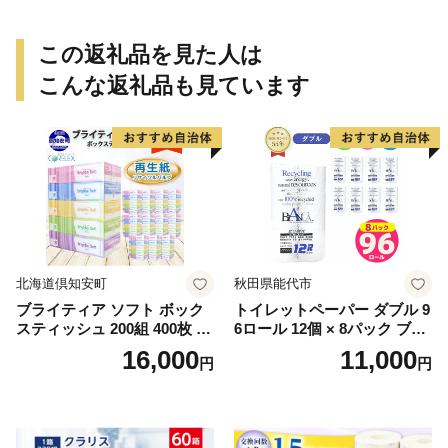
この返礼品を見た人は
こんな返礼品も見ています
北海道倶知安町
秋田県能代市
ブライティア ソフト ボック
トイレットペーパー ダブル 9
スティッシュ 200組 400枚 60
6ロール 12個 × 8パック ブラ
箱 日本製 まとめ買い ティッ
ンカ 再生紙 100％ 芯あり 日
16,000
11,000
円
円
シュ リサイクル 長持 防災 常
用品 消耗品 無香料 生活用品
備品 日用雑貨 消耗品 生活必
備蓄 秋田県 能代市 送料無料
需品 備蓄 ペーパー 紙 北海道
《能代製紙》
倶知安町 日用品