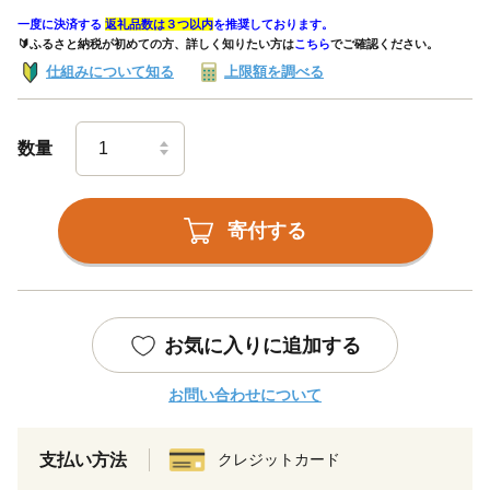
一度に決済する
返礼品数は３つ以内
を推奨しております。
🔰ふるさと納税が初めての方、詳しく知りたい方は
こちら
でご確認ください。
仕組みについて知る
上限額を調べる
数量
寄付する
お気に入りに追加する
お問い合わせについて
支払い方法
クレジットカード