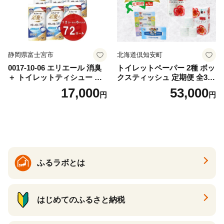
静岡県富士宮市
北海道倶知安町
0017-10-06 エリエール 消臭
トイレットペーパー 2種 ボッ
＋ トイレットティシュー し
クスティッシュ 定期便 全3
っかり香るフレッシュクリア
回 日本製 まとめ買い 防災
17,000
53,000
円
円
の香り ダブル 12ロール×6パ
常備品 日用雑貨 消耗品 生活
ック 72ロール 25m トイレ
必需品 大容量 備蓄 リサイク
ットペーパー パルプ100％ 消
ル ティッシュ ペーパー まと
臭 防臭 日用品 消耗品 備蓄
め買い 雑貨 倶知安町
ふるラボとは
はじめてのふるさと納税