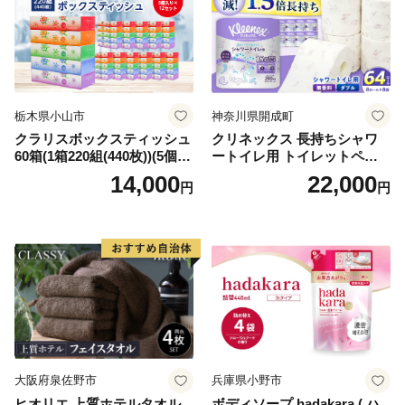
栃木県小山市
神奈川県開成町
クラリスボックスティッシュ
クリネックス 長持ちシャワ
60箱(1箱220組(440枚))(5個入
ートイレ用 トイレットペー
り×12セット)【1256759】
パー（ダブル）64ロール(8ロ
14,000
22,000
円
円
ール×8パック) 開成町 トイレ
ットペーパーダブル 日用品
国産 新生活 ダブル SDGs 備
蓄 防災 エコ 消耗品 生活雑貨
生活用品 無香料 トイレット
ペーパー ダブル といれっと
ぺーぱー トイレ クレシア ト
イレットペーパー [BDBH002
-1]
大阪府泉佐野市
兵庫県小野市
ヒオリエ 上質ホテルタオル
ボディソープ hadakara ( ハ