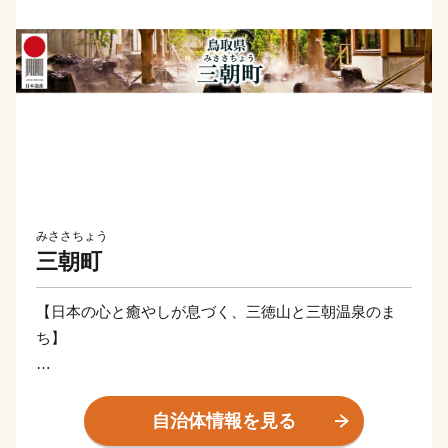
みささちょう
三朝町
【日本の心と癒やしが息づく、三徳山と三朝温泉のま
ち】
三朝町は、鳥取県のほぼ中央に位置し、豊かな自然環境
に包まれた湯と山の町です。町の主な産業は「観光」と
自治体情報を見る
「農林業」です。