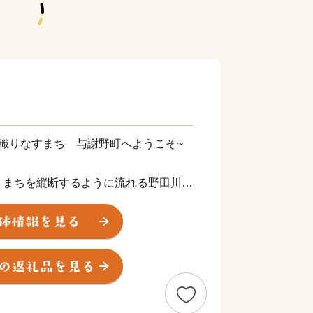
織りなすまち 与謝野町へようこそ~
まちを縦断するように流れる野田川。
」を望む阿蘇海。与謝野町は、水と緑と
町です。
町・岩滝町・野田川町が合併し生まれ
38km2に、約２万２千人が暮らしてお
街並みや集落が連なります。日本海に面し