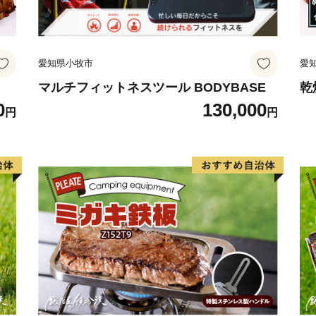
与謝野町では、平成30年
的計画の指針として、まち
織りなす新たな未来」とし
愛知県小牧市
愛
住民と行政の協働によるま
ことは自分でする「自助」
マルチフィットネスツール BODYBASE
乾
0
130,000
助」、企業・事業所の地域
円
円
「公助」。これらそれぞれ
協働（総働）のまちづくり
あなたの想いを与謝野町の
■ 与謝野町ふるさと納税特
――――――――――――
※長期不在等による特典未
できません。確実にお受け
※与謝野町にお住まいの方