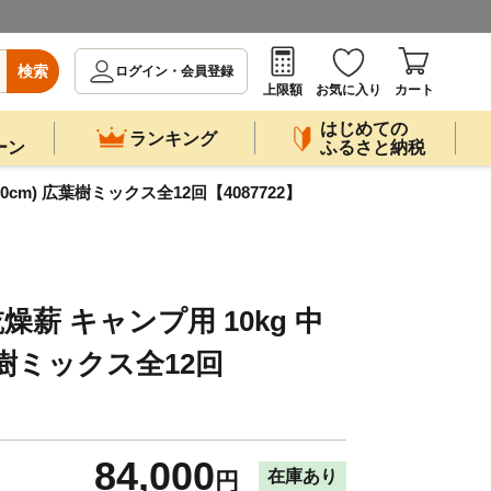
検索
ログイン・会員登録
上限額
お気に入り
カート
はじめての
ランキング
ーン
ふるさと納税
cm) 広葉樹ミックス全12回【4087722】
薪 キャンプ用 10kg 中
葉樹ミックス全12回
84,000
在庫あり
円