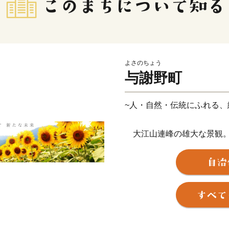
よさのちょう
与謝野町
~人・自然・伝統にふれる、
大江山連峰の雄大な景観。
そして、日本三景「天橋立
空の自然に恵まれた美しい
平成18年３月１日に加悦
た与謝野町は、総面積108.
り、南北約20km の間に