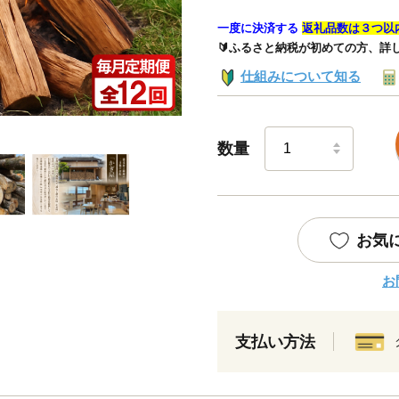
一度に決済する
返礼品数は３つ以
🔰ふるさと納税が初めての方、詳
仕組みについて知る
数量
お気
お
支払い方法