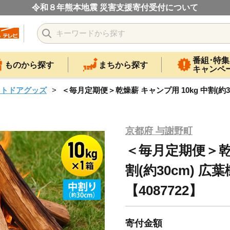
令和８年熊本地震 災害支援寄付受付について
番組･特集
ものから探す
まちから探す
キャンペ
ウトドアグッズ
＜毎月定期便＞乾燥薪 キャンプ用 10kg 中割(約30
京都府 与謝野町
＜毎月定期便＞乾燥
割(約30cm) 広
【4087722】
寄付金額