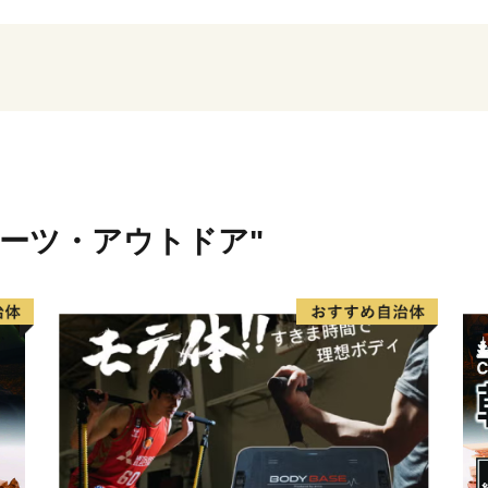
た丹後半島を屋根に、南は
北は伊根町と隣接し、春は
穂と紅葉、冬は「うらにし
に自然が様々な表情をみせ
この美しい環境の中、織物
してきました。古くより培
代の新しい風を吹き込むこ
ポーツ・アウトドア"
脈々と受け継いでいます。
ものづくりのまちとして、
てきた名産「丹後ちりめん
循環農業」による産品など
高品質で安心・安全な価値
野町の「いま」を感じ、ふ
っています。