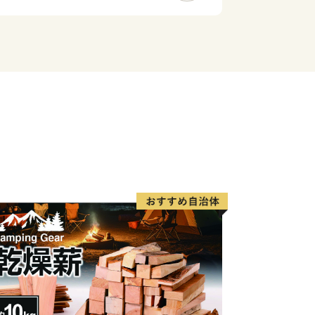
福知山市、東は宮津市、西は京丹後市、
新緑、夏はひまわり畑、秋は黄金色の稲
」と呼ばれる季節風が雪を運ぶ、季節毎
る地域です。
産業や農業の技術を長年にわたり継承
わられた技術を磨き上げ、伝統の中に現
とで、現代のものづくりとして伝統を
今日までの文化と伝統を紡ぎ織りなし
」、農業分野における独自モデル「自然
は、与謝野町の誇りの結晶です。これら
をお届けすることで、遠くにいても与謝
るさと与謝野を感じていただければと思