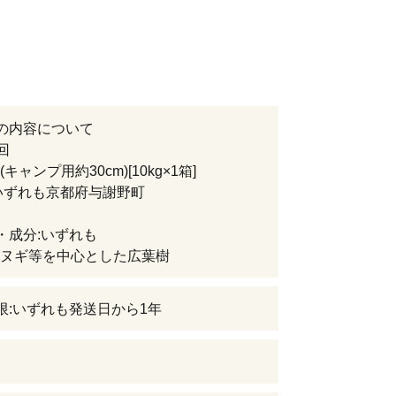
の内容について
回
キャンプ用約30cm)[10kg×1箱]
いずれも京都府与謝野町
・成分:いずれも
ヌギ等を中心とした広葉樹
限:いずれも発送日から1年