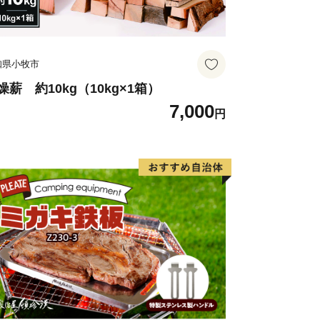
度より９年間のまちづくりを行う総合
の未来像を「人・自然・伝統 与謝野で
ました。
知県小牧市
ちづくりを基本理念に、自分でできる
、地域でできることは地域でする「共
燥薪 約10kg（10kg×1箱）
7,000
貢献である「商助」、そして行政が行う
円
の「助」が補完し合う、地域全体による
に与謝野町は取り組んでいます。
未来へとつなぎます。
典（返礼品）について
―――――――――――――
受領の場合、特典を再度送付することは
取りいただくようお願いします。
からのご寄附の場合は、特典を送付する