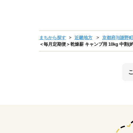
まちから探す
近畿地方
京都府与謝野
＜毎月定期便＞乾燥薪 キャンプ用 10kg 中割(約3