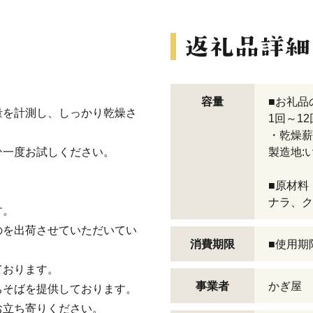
容量
■お礼品
量を計測し、しっかり乾燥さ
1回～12
・乾燥薪(
ひ一度お試しください。
製造地:
■原材料
ナラ、ク
す。
のを出荷させていただいてい
消費期限
■使用期
ております。
事業者
かぎ屋
ちそばを提供しております。
お立ち寄りください。