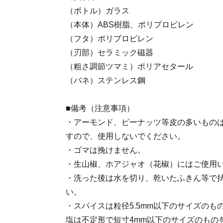
（ボトル）ガラス
（本体）ABS樹脂、ポリプロピレン
（フタ）ポリプロピレン
（刃部）セラミック磁器
（粗さ調節ツマミ）ポリアセタール
（バネ）ステンレス鋼
■備考（注意事項）
・アーモンド、ピーナッツ等皮の多いもの
すので、使用しないでください。
・ゴマは挽けません。
・生山椒、ホアジャオ（花椒）にはご使用
・洗った後は水を切り、乾いたふきん等で
い。
・スパイスは粒径5.5mm以下のサイズの
塩は不定形で短寸4mm以下のサイズのもの