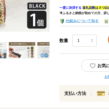
一度に決済する
返礼品数は３つ以
🔰ふるさと納税が初めての方、詳
仕組みについて知る
数量
お気
お
支払い方法