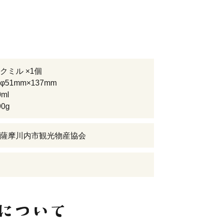
クミル ×1個
51mm×137mm
ml
0g
薩摩川内市観光物産協会