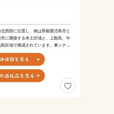
北西部に位置し、南は県都鹿児島市と
根市に隣接する本土区域と、上甑島、中
甑島区域で構成されています。東シナ海
松の海岸線、市街部を悠々と流れる一級
をはじめとするみどり豊かな山々や湖、
各地の温泉など、多種多様な自然環境を
るこれらの多彩で美しい自然環境は、川
牟田池県立自然公園、甑島県立自然公園
れています。
内市、樋脇町、入来町、東郷町、祁答院
、鹿島村が合併し、新たに「薩摩川内
の発展と市民福祉の向上を図りながら薩