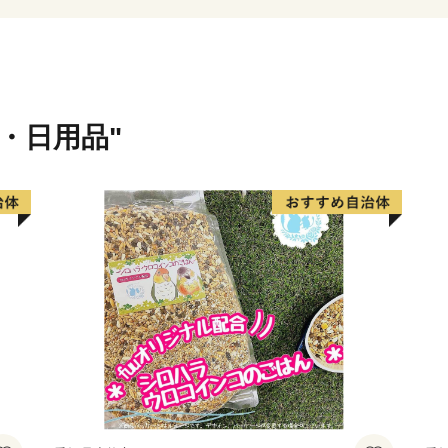
摩川内市の将来像「市民が創
をめざして、新たなまちづ
貨・日用品"