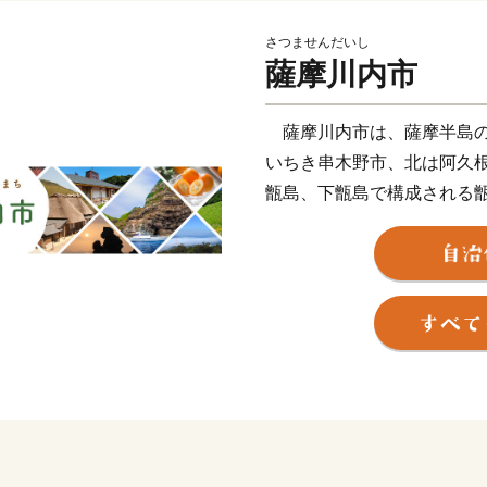
さつませんだいし
薩摩川内市
薩摩川内市は、薩摩半島の
いちき串木野市、北は阿久
甑島、下甑島で構成される
に面した変化に富む白砂青
河川「川内川」、藺牟田池
地形の変化の美しい甑島、
有しています。当市が有す
内川流域県立自然公園、藺
に指定され、人々に親しま
平成16年10月12日、川
町、里村、上甑村、下甑村
市」が誕生しました。地域