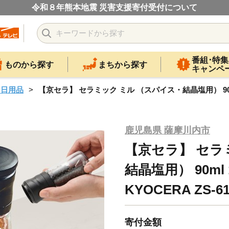
令和８年熊本地震 災害支援寄付受付について
番組･特集
ものから探す
まちから探す
キャンペ
・日用品
【京セラ】 セラミック ミル （スパイス・結晶塩用） 90ml 
鹿児島県 薩摩川内市
【京セラ】 セラ
結晶塩用） 90ml
KYOCERA ZS-61
寄付金額