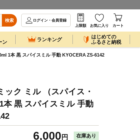
検索
ログイン・会員登録
上限額
お気に入り
カート
はじめての
ランキング
ーン
ふるさと納税
1本 黒 スパイスミル 手動 KYOCERA ZS-6142
ミック ミル （スパイス・
 1本 黒 スパイスミル 手動
42
6,000
在庫あり
円