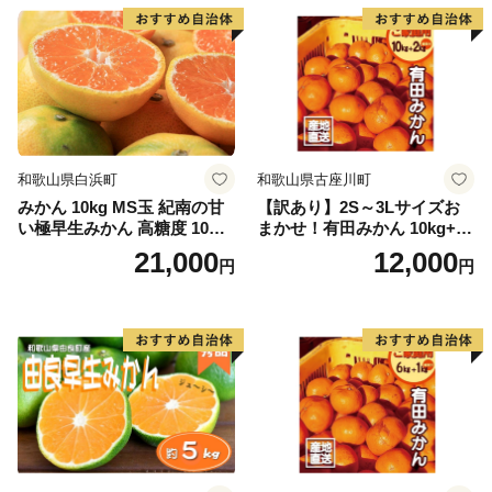
和歌山県白浜町
和歌山県古座川町
みかん 10kg MS玉 紀南の甘
【訳あり】2S～3Lサイズお
い極早生みかん 高糖度 10月
まかせ！有田みかん 10kg+2k
以降発送 マルチ被覆栽培
g保証分 11月から12月下旬ま
21,000
12,000
円
円
でに順次発送致します。 / 訳
ありみかん 有田みかん みか
ん ミカン 蜜柑 柑橘 温州みか
ん 和歌山 ご家庭用