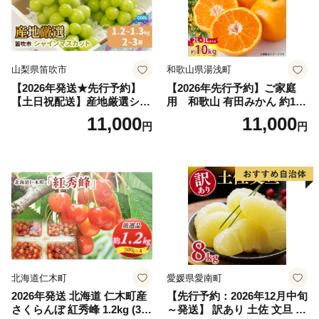
山梨県笛吹市
和歌山県湯浅町
【2026年発送★先行予約】
【2026年先行予約】ご家庭
【土日祝配送】産地厳選シャ
用 和歌山 有田みかん 約10k
インマスカット1.2kg～1.3kg
g (2L、3Lサイズ)【湯浅町】
11,000
11,000
円
円
（2房～3房）※沖縄・離島配
_ZJ6079
送不可※ 106-003-sku02-26y
｜シャインマスカット 発送
笛吹市 山梨県 フルーツ 果物
ぶどう 葡萄 大粒 シャインマ
スカット おすすめ シャイン
マスカット 贈答 ギフト 産地
笛吹市 シャインマスカット
笛吹 葡萄 国産 ぶどう 人気
国産 1.2kg 先行｜
北海道仁木町
愛媛県愛南町
2026年発送 北海道 仁木町産
【先行予約：2026年12月中旬
さくらんぼ 紅秀峰 1.2kg (300
～発送】 訳あり 土佐 文旦 8k