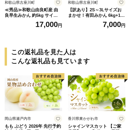
和歌山県古座川町
和歌山県古座川町
≪秀品≫和歌山由良町産 由
【訳あり】2S～3Lサイズお
良早生みかん 約5kg サイズお
まかせ！有田みかん 6kg+1kg
まかせ【sml106C】
保証分 11月から12月下旬ま
17,000
7,000
円
円
でに順次発送致します。 / 訳
ありみかん 有田みかん みか
ん ミカン 蜜柑 柑橘 温州みか
ん 和歌山 ご家庭用
この返礼品を見た人は
こんな返礼品も見ています
岡山県瀬戸内市
香川県東かがわ市
もも ぶどう 2026年 先行予約
シャインマスカット 【ご家