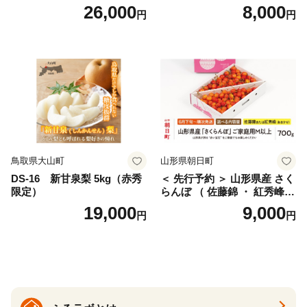
g×4パック) Lサイズ以上 旬
g (Mサイズ以上サイズミック
26,000
8,000
円
円
桜桃 産地直送 サクランボ チ
ス) 8000円 わけあり ぶんた
ェリー フルーツ 果物 果物類
ん みかん mikan 蜜柑 ミカン
仁木町 仁木 [松山商店]
土佐文旦 家庭用 産地直送 国
産 農家直送 期間限定 特産品
サイズミックス くらもとフ
ァーム 愛南町 愛媛県
鳥取県大山町
山形県朝日町
DS-16 新甘泉梨 5kg（赤秀
＜ 先行予約 ＞ 山形県産 さく
限定）
らんぼ （ 佐藤錦 ・ 紅秀峰
） ご家庭用 M以上 700g 【20
19,000
9,000
円
円
26年6月下旬から7月上旬発
送】 山形県 果物 フルーツ 初
夏 夏 送料無料