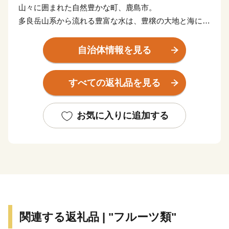
山々に囲まれた自然豊かな町、鹿島市。
多良岳山系から流れる豊富な水は、豊穣の大地と海に大
きな恵みをもたらしています。
肥沃な大地では、米やみかん、野菜など多くの農産物が
自治体情報を見る
栽培され、山からの栄養分をふんだんに含んだ水が流れ
着く有明海では、ムツゴロウなどの希少な生物や日本一
すべての返礼品を見る
の海苔を育んでいます。
年間300万人の参拝客が訪れる日本三大稲荷の一つ「祐
徳稲荷神社」や、有明海の自然を活かしたイベント「鹿
お気に入りに追加する
島ガタリンピック」など、訪れた人が見て、体験して、
楽しめる観光スポットもあります。
県下有数の酒どころでもあり、毎年3月に市内6蔵が同時
に蔵開きを行う「鹿島酒蔵ツーリズム🄬」では、県内外
からの多くの人が美味しいお酒を堪能しに訪れます。
大自然の宝庫である多良岳山系と日本一の干潟を有する
有明海の恵みを受けた様々な魅力ある特産品を知ってい
関連する返礼品 | "フルーツ類"
ただき、鹿島市を応援していただけたら幸いです。