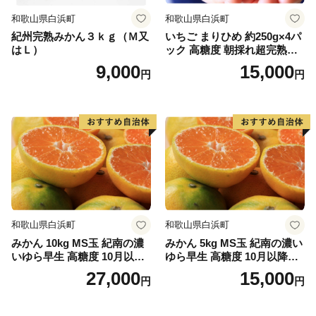
メールアドレス：furusato@city.saga-kashima.lg.jp
和歌山県白浜町
和歌山県白浜町
紀州完熟みかん３ｋｇ（Ｍ又
いちご まりひめ 約250g×4パ
はＬ）
ック 高糖度 朝採れ超完熟ま
りひめ 1月以降発送分
9,000
15,000
円
円
和歌山県白浜町
和歌山県白浜町
みかん 10kg MS玉 紀南の濃
みかん 5kg MS玉 紀南の濃い
いゆら早生 高糖度 10月以降
ゆら早生 高糖度 10月以降発
発送 マルチ被覆栽培
送 マルチ被覆栽培
27,000
15,000
円
円