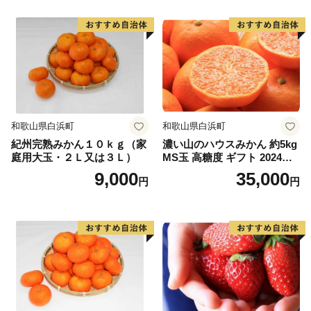
【申込・返礼品に関すること】
鹿島市ふるさと納税サポートセンター（849-1312 佐賀
県鹿島市大字納富分甲224-1）
株式会社ディ・シィ・ティ
和歌山県白浜町
和歌山県白浜町
電話番号： 050-5530-6839（受付時間9:00～17:00 土
紀州完熟みかん１０ｋｇ（家
濃い山のハウスみかん 約5kg
日・祝日除く）
庭用大玉・２Ｌ又は３Ｌ）
MS玉 高糖度 ギフト 2024年7
メールアドレス：office-kashima@furusato-support.net
月以降発送分
9,000
35,000
円
円
【寄附金受領書・ワンストップ特例申請書に関するこ
と】
鹿島市役所 広報企画課 広報企画係（849-1312 佐賀県鹿
島市大字納富分2643番地1）
電話番号： 0954-63-2101 （受付時間8:30～17:15
土・日・祝除く）