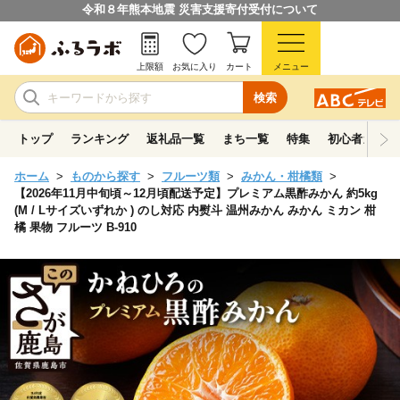
令和８年熊本地震 災害支援寄付受付について
上限額
お気に入り
カート
メニュー
検索
トップ
ランキング
返礼品一覧
まち一覧
特集
初心者ガイド
ホーム
ものから探す
フルーツ類
みかん・柑橘類
【2026年11月中旬頃～12月頃配送予定】プレミアム黒酢みかん 約5kg
(M / Lサイズいずれか ) のし対応 内熨斗 温州みかん みかん ミカン 柑
橘 果物 フルーツ B-910