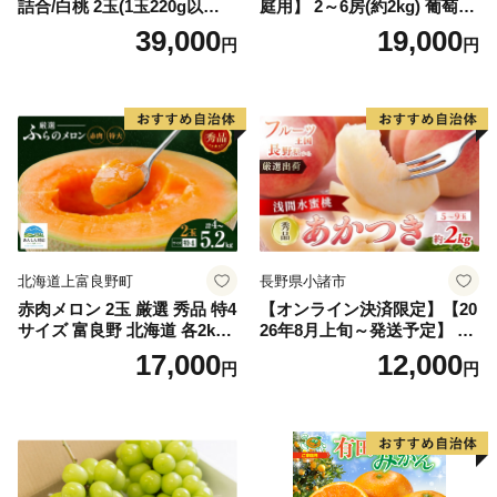
詰合/白桃 2玉(1玉220g以
庭用】 2～6房(約2kg) 葡萄 ぶ
上)・シャインマスカット 晴
どう ブドウ フルーツ 果物 く
39,000
19,000
円
円
王 2房(1房480g以上) 化粧箱
だもの 果実 旬の果物 旬のフ
入り 岡山県産 国産 フルーツ
ルーツ 香川 香川県 東かがわ
果物 ギフト
市
北海道上富良野町
長野県小諸市
赤肉メロン 2玉 厳選 秀品 特4
【オンライン決済限定】【20
サイズ 富良野 北海道 各2kg
26年8月上旬～発送予定】 先
～2.6kg 2玉 セット ファーム
行予約 「浅間水蜜桃プレミ
17,000
12,000
円
円
富良野 メロン めろん 果物 く
アム」 もも あかつき 秀品 約
だもの フルーツ デザート 旬
2kg 5～9玉 贈答品 ふるさと
の果物 旬のフルーツ
納税 果物 桃 フルーツ モモ
果肉 長野県産 小諸市