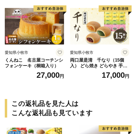
愛知県小牧市
愛知県小牧市
くんねこ 名古屋コーチンシ
両口屋是清 千なり（15個
フォンケーキ（桐箱入り）
入） どら焼き どらやき 手土
産 お土産 土産 丹波大納言小
27,000
17,000
円
円
豆 抹茶 林檎 りんご 慶事 お
祝い 法事 法要 詰め合わせ お
取り寄せ 瓢箪 豊臣秀吉 焼印
個包装 贈り物 老舗 お茶菓子
この返礼品を見た人は
こんな返礼品も見ています