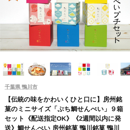
千葉県 鴨川市
【伝統の味をかわいくひと口に】房州銘
菓のミニサイズ「ぷち鯛せんべい」９箱
セット《配送指定OK》《2週間以内に発
送》鯛せんべい 房州銘菓 鴨川銘菓 鴨川