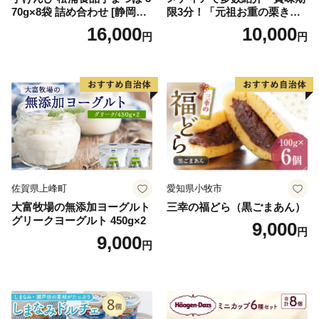
70g×8袋 詰め合わせ [静岡伊
限3分！「元祖お重の栗きん
勢丹(松浦食品) 静岡県 吉田町
とんモンブラン」 【未来の
16,000
10,000
円
円
22424274] 芋ケンピ セット
ご褒美】スイーツ 栗 モンブ
小袋 個包装 小分け
ラン くりきんとん デザート
ご褒美 お取り寄せ くり お菓
子 菓子 F4N-2298
佐賀県上峰町
愛知県小牧市
大富牧場の無添加ヨーグルト
三幸の福どら（黒ごまあん）
グリークヨーグルト 450g×2
9,000
円
9,000
円