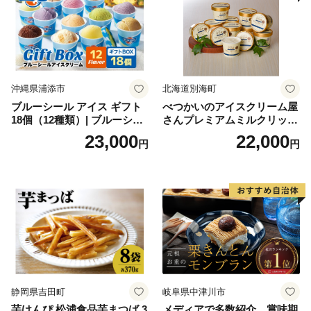
沖縄県浦添市
北海道別海町
ブルーシール アイス ギフト
べつかいのアイスクリーム屋
18個（12種類）| ブルーシー
さんプレミアムミルクリッチ
ルアイス ブルーシールアイ
12個（AP-01）（ 北海道アイ
23,000
22,000
円
円
スクリーム 着日指定可能 送
ス 北海道産アイス アイス ア
料無料 ジェラート 沖縄県 バ
イススイーツ アイスクリー
ースデー 贈り物 プレゼント
ム 北海道産アイスクリーム
誕生日 カップ 詰め合わせ バ
道産アイス 道産アイスクリ
ラエティ | バニラ チョコレー
ーム ギフト 詰合せ 詰め合わ
ト ストロベリー ピスタチオ
せ ふるさと納税 ）
バニラ＆クッキー ウベ 沖縄
紅イモ 塩ちんすこう 沖縄シ
ークヮーサー 沖縄黒糖 琉球
ロイヤルミルクティ 沖縄パ
イン
静岡県吉田町
岐阜県中津川市
芋けんぴ 松浦食品芋まつば 3
メディアで多数紹介 賞味期