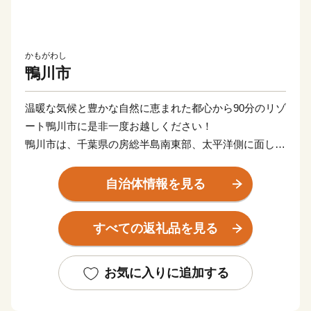
かもがわし
鴨川市
温暖な気候と豊かな自然に恵まれた都心から90分のリゾ
ート鴨川市に是非一度お越しください！
鴨川市は、千葉県の房総半島南東部、太平洋側に面し、
北部から東部に連なる清澄山系と、市の中央部を横断す
る嶺岡山系との間に、米どころとして知られる長狭平野
自治体情報を見る
が開け、その平野が太平洋に面した地域に市街地が形成
温暖な気候と豊かな自然環境、新鮮で豊富な食材に代表
すべての返礼品を見る
される貴重な自然資源はもとより、全国レベルの集客力
を持つ観光・宿泊施設、充実した医療・福祉・スポーツ
環境や特色ある保育・教育環境など、まちづくりの基盤
お気に入りに追加する
となる地域資源を多数有しています。