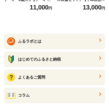
ーズケーキ 人気スイーツ お
場】 ns025-014-12 【デザー
11,000
13,000
円
円
すすめスイーツ 神戸スイー
ト 詰め合わせ ギフト】
ツ 新感覚チーズケーキ おす
すめケーキ 兵庫県 神戸市 D0
910-17】
ふるラボとは
はじめてのふるさと納税
よくあるご質問
コラム