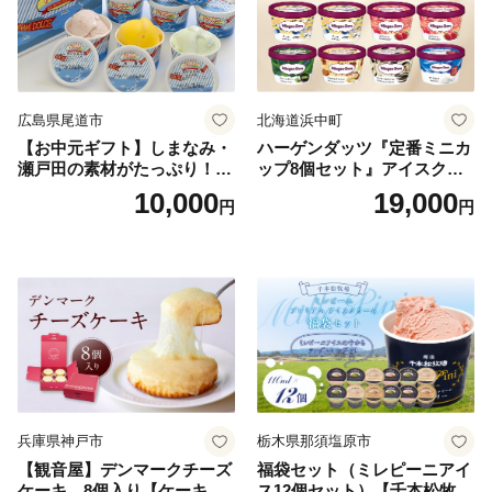
広島県尾道市
北海道浜中町
【お中元ギフト】しまなみ・
ハーゲンダッツ『定番ミニカ
瀬戸田の素材がたっぷり！ジ
ップ8個セット』アイスクリ
ェラート8個
ーム アイス スイーツ デザー
10,000
19,000
円
円
ト_H0016-104
兵庫県神戸市
栃木県那須塩原市
【観音屋】デンマークチーズ
福袋セット（ミレピーニアイ
ケーキ 8個入り【ケーキ チ
ス12個セット）【千本松牧