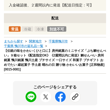
入金確認後、２週間以内に発送【配送日指定：可】
配送
常温
冷蔵
冷凍
別送不可
まちから探す
関東地方
千葉県鴨川市
千葉県 鴨川市の返礼品一覧
【伝統の味をかわいくひと口に】房州銘菓のミニサイズ「ぷち鯛せんべ
い」９箱セット《配送指定OK》《2週間以内に発送》鯛せんべい 房州
銘菓 鴨川銘菓 鴨川土産 プチサイズ 一口サイズ 和菓子 プチギフト お
めでたい 縁起菓子 手土産 晴れの日 贈り物 かわいいお菓子 [正和物産]
[0015-0081]
このページをシェアする