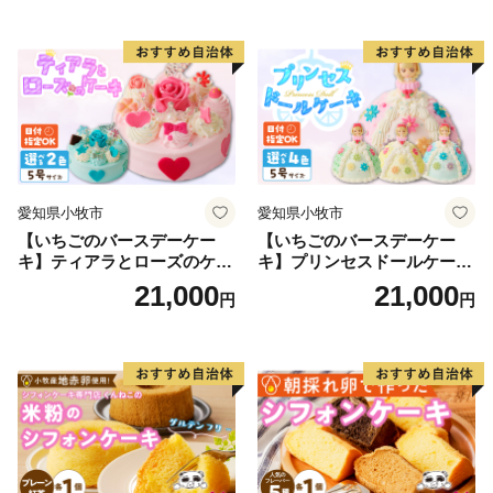
知県 小牧市 送料無料 誕生日
クリスマス お祝い マカロン
デコレーションケーキ ホー
ルケーキ
愛知県小牧市
愛知県小牧市
【いちごのバースデーケー
【いちごのバースデーケー
キ】ティアラとローズのケー
キ】プリンセスドールケーキ
キ スイーツ デザート 洋菓
日時指定可 スイーツ デザー
21,000
21,000
円
円
子 お取り寄せ 愛知県 小牧市
ト 洋菓子 お取り寄せ 愛知県
送料無料 誕生日 クリスマス
小牧市 送料無料 誕生日 クリ
お祝い ばら 花 フラワー デコ
スマス お祝い キャラクター
レーション ホールケーキ 日
デコレーションケーキ ホー
時指定可
ルケーキ 人形 かわいい こど
も