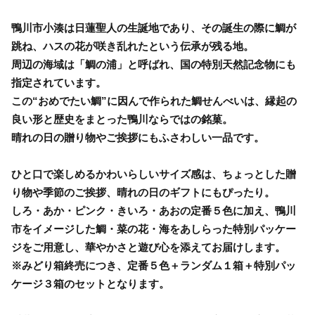
鴨川市小湊は日蓮聖人の生誕地であり、その誕生の際に鯛が
跳ね、ハスの花が咲き乱れたという伝承が残る地。
周辺の海域は「鯛の浦」と呼ばれ、国の特別天然記念物にも
指定されています。
この“おめでたい鯛”に因んで作られた鯛せんべいは、縁起の
良い形と歴史をまとった鴨川ならではの銘菓。
晴れの日の贈り物やご挨拶にもふさわしい一品です。
ひと口で楽しめるかわいらしいサイズ感は、ちょっとした贈
り物や季節のご挨拶、晴れの日のギフトにもぴったり。
しろ・あか・ピンク・きいろ・あおの定番５色に加え、鴨川
市をイメージした鯛・菜の花・海をあしらった特別パッケー
ジをご用意し、華やかさと遊び心を添えてお届けします。
※みどり箱終売につき、定番５色＋ランダム１箱＋特別パッ
ケージ３箱のセットとなります。