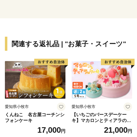
関連する返礼品 | "お菓子・スイーツ"
愛知県小牧市
愛知県小牧市
くんねこ 名古屋コーチンシ
【いちごのバースデーケー
フォンケーキ
キ】マカロンとティアラのケ
ーキ スイーツ 日時指定可 デ
17,000
21,000
円
円
ザート 洋菓子 お取り寄せ 愛