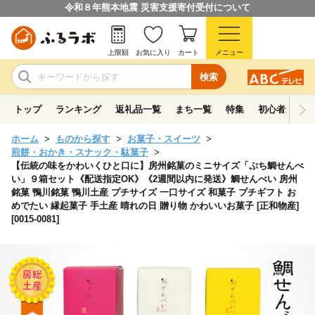
令和８年熊本地震 災害支援寄付受付について
上限額
お気に入り
カート
メニュー
検索
トップ
ランキング
返礼品一覧
まち一覧
特集
初心者ガイド
ホーム
ものから探す
お菓子・スイーツ
煎餅・おかき・スナック・駄菓子
【伝統の味をかわいくひと口に】房州銘菓のミニサイズ「ぷち鯛せんべ
い」９箱セット《配送指定OK》《2週間以内に発送》鯛せんべい 房州
銘菓 鴨川銘菓 鴨川土産 プチサイズ 一口サイズ 和菓子 プチギフト お
めでたい 縁起菓子 手土産 晴れの日 贈り物 かわいいお菓子 [正和物産]
[0015-0081]