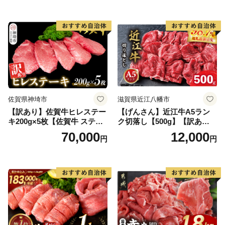
ンバーグ 牛肉 豚肉 国産 お弁
当 おかず 惣菜 おすすめ 人
気】(H083106)
佐賀県神埼市
滋賀県近江八幡市
【訳あり】佐賀牛ヒレステー
【げんさん】近江牛A5ラン
キ200g×5枚【佐賀牛 ステー
ク切落し【500g】【訳あり】
キ ブランド肉 ヒレ肉 フィレ
【DG12W】
70,000
12,000
円
円
肉 ジューシー ヘルシー】(H0
65175)