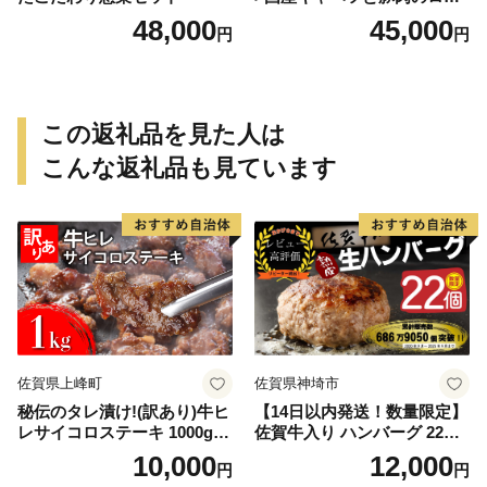
ルキャベツ（6P入り）
48,000
45,000
円
円
この返礼品を見た人は
こんな返礼品も見ています
佐賀県上峰町
佐賀県神埼市
秘伝のタレ漬け!(訳あり)牛ヒ
【14日以内発送！数量限定】
レサイコロステーキ 1000g
佐賀牛入り ハンバーグ 22個
【B-1098-AS】
2.6kg(120g×22個)【佐賀牛
10,000
12,000
円
円
黒毛和牛 ブランド牛 九州 ハ