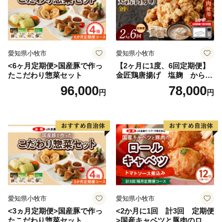
愛知県小牧市
愛知県小牧市
<6ヶ月定期便>国産豚で作っ
【2ヶ月に1度、6回定期便】
たこだわり惣菜セット
金匠鶏唐揚げ 塩麹 からあ
げ
96,000
78,000
円
円
愛知県小牧市
愛知県小牧市
<3ヵ月定期便>国産豚で作っ
<2か月に1回 計3回 定期便
たこだわり惣菜セット
>国産キャベツと豚肉のロー