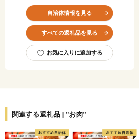
父なる福智山と母なる遠賀川に代表される豊かな自然に
自治体情報を見る
恵まれ、春には約13万本のチューリップが咲き誇りま
す。また、江戸時代は直方藩の城下町として、明治以降
すべての返礼品を見る
は石炭業や鉄工業で筑豊炭田の中心都市として栄えるな
ど、深い歴史も息づいています。
お気に入りに追加する
自然と歴史が織り成す直方市。あなたの温かいご支援
を、心よりお待ちしております。
※令和元年6月以降、総務省によるふるさと納税の見直
しにより、直方市内に住所を有する方に対して返礼品の
送付はできません。何卒、ご理解のほどお願い申し上げ
ます。
関連する返礼品 | "お肉"