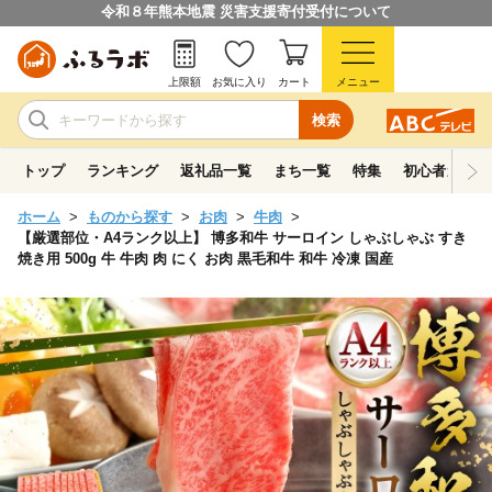
令和８年熊本地震 災害支援寄付受付について
上限額
お気に入り
カート
メニュー
検索
トップ
ランキング
返礼品一覧
まち一覧
特集
初心者ガイド
ホーム
ものから探す
お肉
牛肉
【厳選部位・A4ランク以上】 博多和牛 サーロイン しゃぶしゃぶ すき
焼き用 500g 牛 牛肉 肉 にく お肉 黒毛和牛 和牛 冷凍 国産