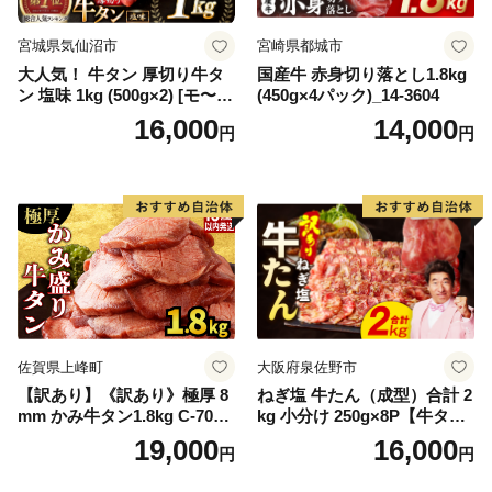
宮城県気仙沼市
宮崎県都城市
大人気！ 牛タン 厚切り牛タ
国産牛 赤身切り落とし1.8kg
ン 塩味 1kg (500g×2) [モ〜ラ
(450g×4パック)_14-3604
ンド 宮城県 気仙沼市 205646
16,000
14,000
円
円
60] 肉 牛肉 精肉 牛たん 牛タ
ン塩 牛たん塩 冷凍 焼肉 BB
Q アウトドア バーベキュー
厚切り タン
佐賀県上峰町
大阪府泉佐野市
【訳あり】《訳あり》極厚 8
ねぎ塩 牛たん（成型）合計 2
mm かみ牛タン1.8kg C-709-
kg 小分け 250g×8P【牛タン
AS
牛肉 焼肉用 薄切り 訳あり サ
19,000
16,000
円
円
イズ不揃い】