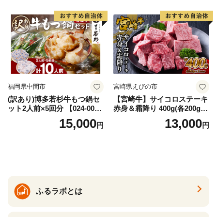
福岡県中間市
宮崎県えびの市
(訳あり)博多若杉牛もつ鍋セ
【宮崎牛】サイコロステーキ
ット2人前×5回分 【024-002
赤身＆霜降り 400g(各200g×
7】
１P 計2P) 真空パック 冷凍
15,000
13,000
円
円
ふるラボとは