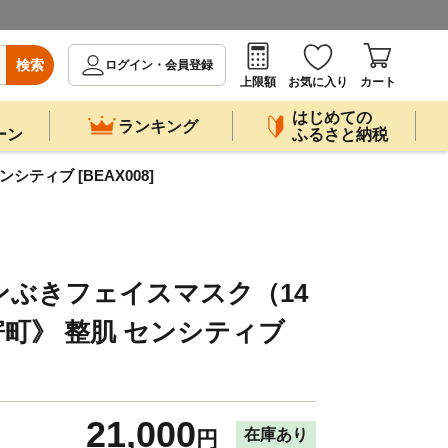
検索
ログイン・会員登録
上限額
お気に入り
カート
はじめての
ランキング
ーン
ふるさと納税
ティブ [BEAX008]
ワンぶきフェイスマスク（14
町》 整肌 センシティブ
21,000
在庫あり
円