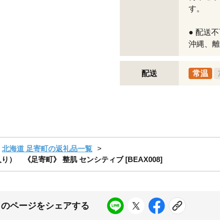
す。
● 配送
沖縄、離
配送
常温
北海道 足寄町の返礼品一覧
） 《足寄町》 整肌 センシティブ [BEAX008]
このページをシェアする