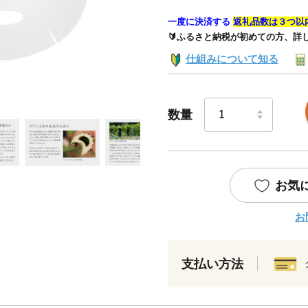
一度に決済する
返礼品数は３つ以
🔰ふるさと納税が初めての方、詳
仕組みについて知る
数量
お気
お
支払い方法