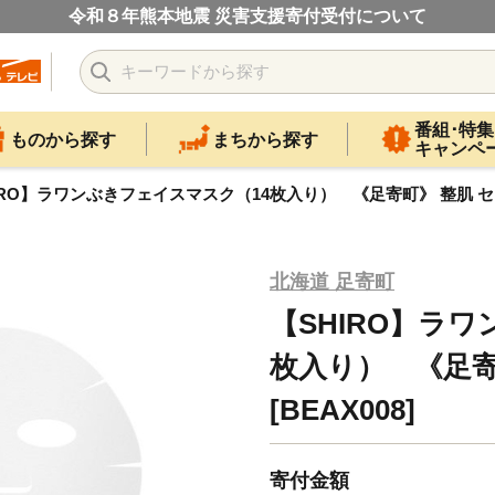
令和８年熊本地震 災害支援寄付受付について
番組･特集
ものから探す
まちから探す
キャンペ
IRO】ラワンぶきフェイスマスク（14枚入り） 《足寄町》 整肌 センシ
北海道 足寄町
【SHIRO】ラ
枚入り） 《足寄
[BEAX008]
寄付金額