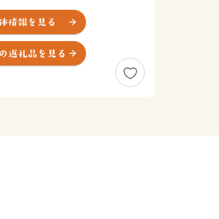
四季折々の色を彩りよく湖面に映し出
ます。
にも成長する北海道遺産の「螺湾（ら
ズ等の乳製品、森林資源を有効活用した
かな大地を生かしたものとなっておりま
町民がいつまでも健やかに、生きがいを
せるよう、人と自然に優しい地域社会を
整えています。町民と共に考え、役割を
のまちづくり」を基本理念として、子ど
りも、全ての人が「この町に住んでよか
よかった」と思える、町民参加のふれあ
ます。
した寄付金は、お礼の品としてお返し