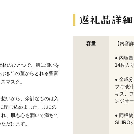
】
容量
【内容詳
● 内容量
る素材のひとつで、肌に潤いを
14枚入り
ぶき*1の茎からとれる豊富
● 全成分
イスマスク。
フキ液汁
キス、フ
う想いから、余計なものは入
ンジオー
に閉じ込めました。肌にの
まれ、肌も心も潤いで満ちて
● 同梱物
SHIR
いただけます。