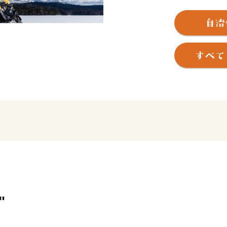
り、特に「オンネトー」は
し、訪れた人を魅了してい
特産品は、高さが２～３m
わん）ブキ」、豆類やチー
木質ペレット等、広大で豊
す。
豊かな大地の中で、全ての
持って、安心・安全に暮ら
考え、活力ある町の基盤を
分担し、協力し合う「協働
もも大人も、そしてお年寄
った」「この町に生まれて
いのまちづくりを進めてい
"
【ふるさと納税について】
ふるさと納税としてお受け