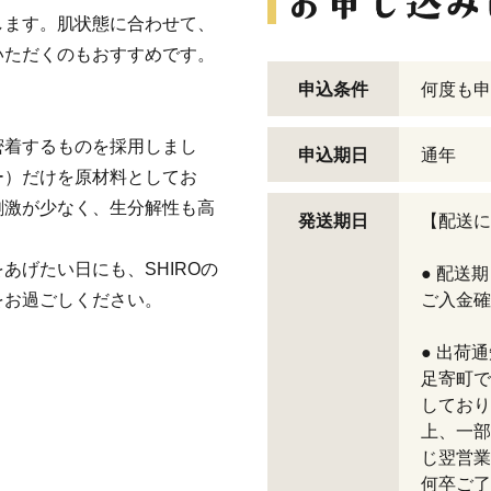
します。肌状態に合わせて、
いただくのもおすすめです。
申込条件
何度も申
密着するものを採用しまし
申込期日
通年
ー）だけを原材料としてお
刺激が少なく、生分解性も高
発送期日
【配送に
あげたい日にも、SHIROの
● 配送
をお過ごしください。
ご入金確
● 出荷
足寄町で
しており
上、一部
じ翌営業
何卒ご了