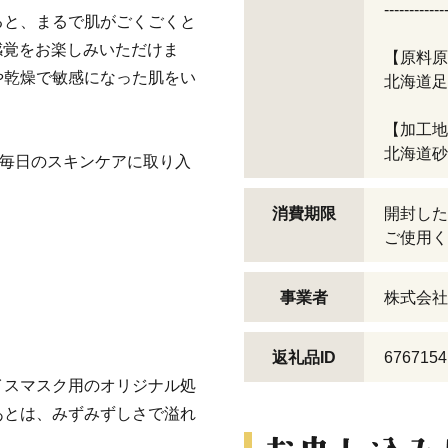
------------
ると、まるで肌がごくごくと
感覚をお楽しみいただけま
【原料原
や乾燥で敏感になった肌をい
北海道足
【加工地
北海道砂
、毎日のスキンケアに取り入
消費期限
開封した
ご使用く
事業者
株式会社S
返礼品ID
6767154
イスマスク用のオリジナル処
あとは、みずみずしさで溢れ