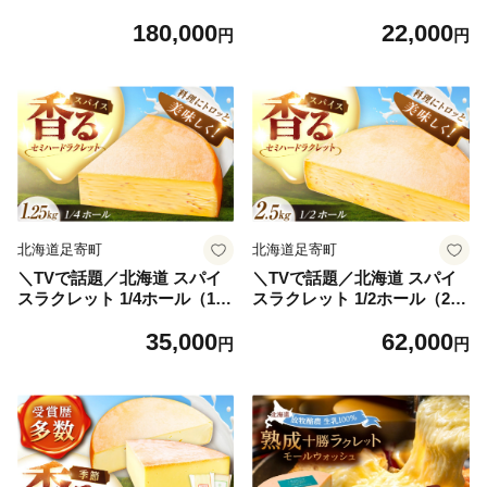
町》【しあわせチーズ工房】
（個包装4－6個）《足寄町》
180,000
22,000
[BEAK030]定期便 チーズ ナ
【しあわせチーズ工房】[BE
円
円
チュラルチーズ ハード ラク
AK031]チーズ ラクレット ラ
レット 生乳 ミルク 乳製品 お
クレットチーズ 生乳 ミルク
つまみ ギフト 食べ比べ 北海
乳製品 チーズフォンデュ 北
道産 あしょろ 180000 180000
海道産 道産 あしょろ 北海道
円
22000 22000円
北海道足寄町
北海道足寄町
＼TVで話題／北海道 スパイ
＼TVで話題／北海道 スパイ
スラクレット 1/4ホール（1.2
スラクレット 1/2ホール（2.5
5kg）《足寄町》【しあわせ
kg）《足寄町》【しあわせチ
35,000
62,000
チーズ工房】[BEAK032]チー
ーズ工房】[BEAK033]チーズ
円
円
ズ ラクレット ラクレットチ
ラクレット ラクレットチーズ
ーズ 生乳 ミルク 乳製品 チー
生乳 ミルク 乳製品 チーズフ
ズフォンデュ 北海道産 道産
ォンデュ 北海道産 道産 あし
あしょろ 北海道 35000 35000
ょろ 北海道 62000 62000円
円