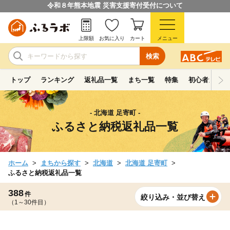
令和８年熊本地震 災害支援寄付受付について
上限額
お気に入り
カート
メニュー
検索
トップ
ランキング
返礼品一覧
まち一覧
特集
初心者ガイド
- 北海道 足寄町 -
ふるさと納税返礼品一覧
ホーム
まちから探す
北海道
北海道 足寄町
ふるさと納税返礼品一覧
388
件
絞り込み・並び替え
（1～30件目）