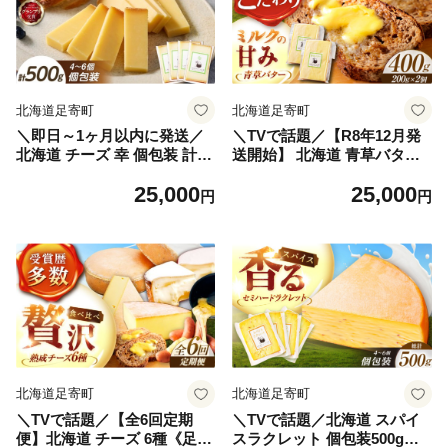
円
ろ 25000 25000円
北海道足寄町
北海道足寄町
＼即日～1ヶ月以内に発送／
＼TVで話題／【R8年12月発
北海道 チーズ 幸 個包装 計50
送開始】 北海道 青草バター
0g（個包装4－6個）《足寄
200g×2個《足寄町》【しあ
25,000
25,000
町》【しあわせチーズ工房】
わせチーズ工房】[BEAK020]
円
円
[BEAK014] チーズ ちーず ti-
バター 有塩発酵バター クラ
zu cheese おすすめ 人気 ギ
フトバター トースト バゲッ
フト ナチュラルチーズ ハー
ト お菓子 乳製品 25000 2500
ド 個包装 生乳 ミルク 乳製品
0円
おつまみ ギフト 500g あしょ
ろ 足寄町産 北海道産 道産 足
寄町 北海道 25000 25000円
北海道足寄町
北海道足寄町
＼TVで話題／【全6回定期
＼TVで話題／北海道 スパイ
便】北海道 チーズ 6種《足寄
スラクレット 個包装500g