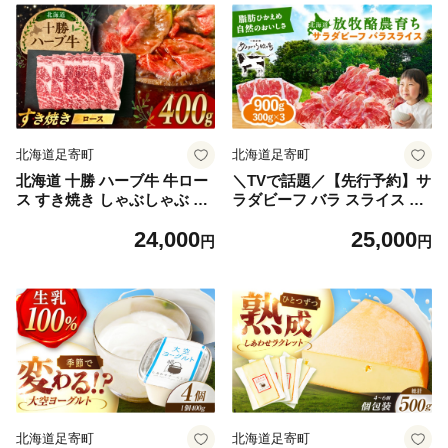
北海道足寄町
北海道足寄町
北海道 十勝 ハーブ牛 牛ロー
＼TVで話題／【先行予約】サ
ス すき焼き しゃぶしゃぶ 40
ラダビーフ バラ スライス 30
0g （200g×2） 《足寄町》
0g×3パック【11月中旬以降
24,000
25,000
【株式会社ノベルズ食品】
発送】《足寄町》【ありがと
円
円
[BEAQ002] 牛肉 牛 肉 にく
う牧場】[BEAH006]牛肉 ビ
ニク ロース すきやき 国産 道
ーフ 肉 ミート 牛 焼肉 牛丼
産 北海道産 十勝 冷凍 冷凍配
カレー BBQ 北海道 25000 25
送 24000 24000円
000円
北海道足寄町
北海道足寄町