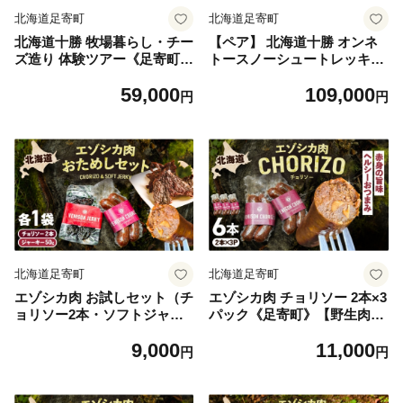
北海道足寄町
北海道足寄町
北海道十勝 牧場暮らし・チー
【ペア】 北海道十勝 オンネ
ズ造り 体験ツアー《足寄町》
トースノーシュートレッキン
【Slow Travel HOKKAIDO】
グ 体験ツアー 《足寄町》
59,000
109,000
北海道旅行 体験 チーズ 牧場
【Slow Travel HOKKAIDO】
円
円
見学 ツアー 体験型 旅 旅行
北海道旅行 体験 アウトド
牧場見学 [BEAY001]
ア スノーシュー カフェ 雪遊
び 旅行 オンネトー [BEAY00
3]
北海道足寄町
北海道足寄町
エゾシカ肉 お試しセット（チ
エゾシカ肉 チョリソー 2本×3
ョリソー2本・ソフトジャー
パック《足寄町》【野生肉専
キー50g）《足寄町》【野生
門店やせいのおにくや】北海
9,000
11,000
肉専門店やせいのおにくや】
道産 エゾシカ 肉 えぞ鹿肉 シ
円
円
北海道産 エゾシカ 肉 えぞ鹿
カ肉 ソーセージ ジャーキー
肉 シカ肉 ソーセージ ジャー
おつまみ 酒の肴 鹿肉 ジビエ
キー おつまみ 酒の肴 鹿肉 ル
冷凍 あしょろ 11000 11000円