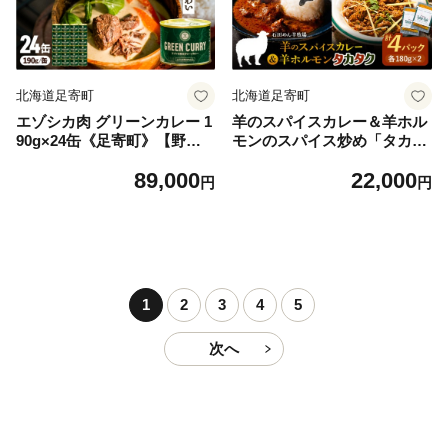
北海道足寄町
北海道足寄町
エゾシカ肉 グリーンカレー 1
羊のスパイスカレー＆羊ホル
90g×24缶《足寄町》【野生
モンのスパイス炒め「タカタ
肉専門店やせいのおにくや】
ク」 計4パック（180g×各2パ
89,000
22,000
北海道産 エゾシカ 肉 えぞ鹿
ック）《足寄町》【石田めん
円
円
肉 シカ肉 惣菜 缶詰 加工食品
羊牧場】カレー カレーライス
ココナッツ風味 ジビエ 常温
スパイスカレー レトルトカレ
保存 89000 89000円 [BEBE0
ー レトルト タカタク 羊肉 羊
04]
パキスタン料理 スパイス 辛
口 ストリートフード グルメ
つまみ 酒 北海道産 道産 あし
1
2
3
4
5
ょろ 北海道 22000 22000円
[BEAD014]
次へ