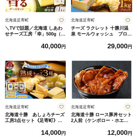
北海道足寄町
北海道足寄町
＼TVで話題／北海道 しあわ
チーズ ラクレット 十勝川温
せチーズ工房「幸」500g（個
泉 モールウォッシュ ブロッ
包装4－6個）とラクレット50
ク（約1kg）《足寄町》【合
40,000
29,000
0g（個包装4－6個）《足寄
同会社あしょろチーズ工房】
円
円
町》【しあわせチーズ工房】
[BEAU007]北海道産 十勝チ
[BEAK036]チーズ ラクレッ
ーズ ラクレット 温泉水 乳製
ト ラクレットチーズ ハード
品 生乳 加工品 1kg 濃厚 冷蔵
セット 生乳 ミルク 乳製品 チ
十勝 あしょろ 29000 29000円
ーズフォンデュ 北海道産 道
産 あしょろ 北海道 40000 40
000円
北海道足寄町
北海道足寄町
北海道十勝 あしょろチーズ
北海道十勝 ロース豚丼セット
工房3点セット《足寄町》
2人前（ケンボロー・ホエー
【合同会社あしょろチーズ工
豚）タレ付き《足寄町》【割
14,000
12,000
房】[BEAU008]北海道産 十
烹 熊の子】 豚丼 北海道 割烹
円
円