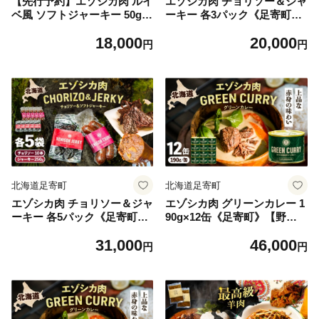
【先行予約】エゾシカ肉 ルイ
エゾシカ肉 チョリソー＆ジャ
ベ風 ソフトジャーキー 50g×
ーキー 各3パック《足寄町》
5パック《足寄町》【野生肉
【野生肉専門店やせいのおに
18,000
20,000
専門店やせいのおにくや】北
くや】北海道産 エゾシカ 肉
円
円
海道産 エゾシカ 肉 えぞ鹿肉
えぞ鹿肉 シカ肉 ソーセージ
シカ肉 ジャーキー おつまみ
ジャーキー おつまみ 酒の肴
おやつ 酒の肴 鹿肉 ルイベ風
鹿肉 ルイベ風 ジビエ 冷凍 あ
ジビエ 冷凍 あしょろ [BEBE
しょろ [BEBE008]
011]
北海道足寄町
北海道足寄町
エゾシカ肉 チョリソー＆ジャ
エゾシカ肉 グリーンカレー 1
ーキー 各5パック《足寄町》
90g×12缶《足寄町》【野生
【野生肉専門店やせいのおに
肉専門店やせいのおにくや】
31,000
46,000
くや】北海道産 エゾシカ 肉
北海道産 エゾシカ 肉 えぞ鹿
円
円
えぞ鹿肉 シカ肉 ソーセージ
肉 シカ肉 惣菜 缶詰 加工食品
ジャーキー おつまみ 酒の肴
ココナッツ風味 ジビエ 常温
鹿肉 ルイベ風 ジビエ 冷凍 あ
保存 46000 46000円[BEBE00
しょろ [BEBE009]
3]