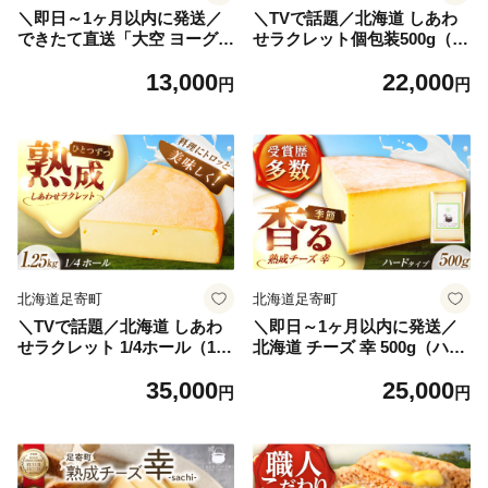
＼即日～1ヶ月以内に発送／
＼TVで話題／北海道 しあわ
できたて直送「大空 ヨーグル
せラクレット個包装500g（個
ト 」 400g×4個《足寄町》
包装4－6個）《足寄町》【し
13,000
22,000
【しあわせチーズ工房】[BE
あわせチーズ工房】[BEAK00
円
円
AK001] ヨーグルト よーぐる
5] チーズ ラクレット ラクレ
と yo-guruto 乳製品 牛乳 乳
ットチーズ 生乳 ミルク 乳製
酸菌 免疫力 美味しい 高評価
品 チーズフォンデュ 北海道
おすすめ ギフト 400g 足寄町
産 道産 あしょろ 北海道 2200
産 北海道産 道産 あしょろ 北
0 22000円
海道 13000 13000円
北海道足寄町
北海道足寄町
＼TVで話題／北海道 しあわ
＼即日～1ヶ月以内に発送／
せラクレット 1/4ホール（1.2
北海道 チーズ 幸 500g（ハー
5kg）《足寄町》【しあわせ
ドタイプ）《足寄町》【しあ
35,000
25,000
チーズ工房】[BEAK006]チー
わせチーズ工房】[BEAK010]
円
円
ズ ラクレット ラクレットチ
チーズ ナチュラルチーズ ハ
ーズ 生乳 ミルク 乳製品 チー
ード 生乳 ミルク 乳製品 おつ
ズフォンデュ 北海道産 道産
まみ おすすめ ギフト 500g 足
あしょろ 北海道 35000 35000
寄町産 北海道産 道産 あしょ