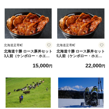
勝チーズ 食べくらべ 食べ比
秘伝のタレ ランチ 簡単調理
べ チーズ ハードタイプ セミ
豚肉 ご当地グルメ 12000 120
ハード ラクレット モッツァ
00円 [BEAW001]
レラ 冷蔵 十勝 あしょろ 1400
0 14000円
北海道足寄町
北海道足寄町
北海道十勝 ロース豚丼セット
北海道十勝 ロース豚丼セット
3人前（ケンボロー・ホエー
5人前（ケンボロー・ホエー
豚）タレ付き《足寄町》【割
豚）タレ付き《足寄町》【割
15,000
22,000
烹 熊の子】 豚丼 北海道 割烹
烹 熊の子】 豚丼 北海道 割烹
円
円
秘伝のタレ ランチ 簡単調理
秘伝のタレ ランチ 簡単調理
豚肉 ご当地グルメ 15000 150
豚肉 ご当地グルメ 22000 220
00円 [BEAW002]
00円 [BEAW004]