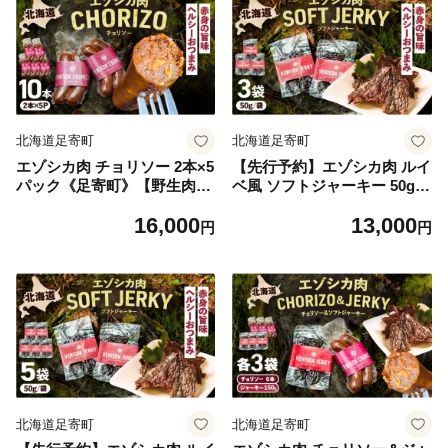
イベ風 ジビエ 冷凍 9000 900
[BEBE005]
0円 [BEBE007]
北海道足寄町
北海道足寄町
エゾシカ肉 チョリソー 2本×5
【先行予約】エゾシカ肉 ルイ
パック《足寄町》【野生肉専
ベ風 ソフトジャーキー 50g×
門店やせいのおにくや】北海
3パック《足寄町》【野生肉
16,000
13,000
道産 エゾシカ 肉 えぞ鹿肉 シ
専門店やせいのおにくや】北
円
円
カ肉 ソーセージ ジャーキー
海道産 エゾシカ 肉 えぞ鹿肉
おつまみ 酒の肴 鹿肉 ジビエ
シカ肉 ジャーキー おつまみ
冷凍 あしょろ 16000 16000円
おやつ 酒の肴 鹿肉 ルイベ風
[BEBE006]
ジビエ 冷凍 あしょろ [BEBE
010]
北海道足寄町
北海道足寄町