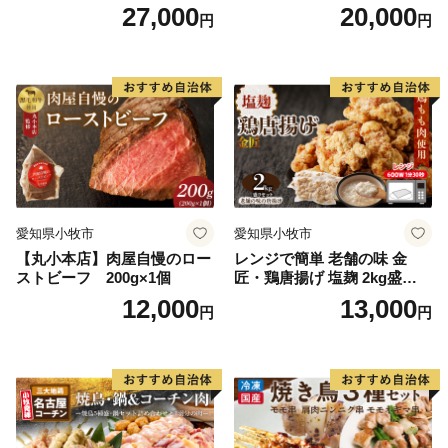
ト
ト
27,000
20,000
円
円
愛知県小牧市
愛知県小牧市
【丸小本店】肉屋自慢のロー
レンジで簡単 老舗の味 金
ストビーフ 200g×1個
匠・鶏唐揚げ 塩麹 2kg盛りセ
ット（500g×4袋） からあげ
12,000
13,000
円
円
レンジ 冷凍 調理済み 味付き
鶏肉 もも肉 旨み ジューシー
老舗 加熱済 温めるだけ 簡単
便利 レンジ 自然解凍 弁当 お
かず 惣菜 食品 おつまみ グル
メ お取り寄せ 小牧市 送料無
料