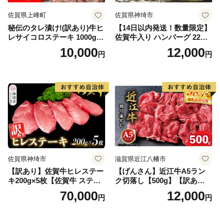
佐賀県上峰町
佐賀県神埼市
秘伝のタレ漬け!(訳あり)牛ヒ
【14日以内発送！数量限定】
レサイコロステーキ 1000g
佐賀牛入り ハンバーグ 22個
【B-1098-AS】
2.6kg(120g×22個)【佐賀牛
10,000
12,000
円
円
黒毛和牛 ブランド牛 九州 ハ
ンバーグ 牛肉 豚肉 国産 お弁
当 おかず 惣菜 おすすめ 人
気】(H083106)
佐賀県神埼市
滋賀県近江八幡市
【訳あり】佐賀牛ヒレステー
【げんさん】近江牛A5ラン
キ200g×5枚【佐賀牛 ステー
ク切落し【500g】【訳あり】
キ ブランド肉 ヒレ肉 フィレ
【DG12W】
70,000
12,000
円
円
肉 ジューシー ヘルシー】(H0
65175)