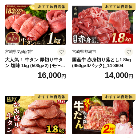
宮城県気仙沼市
宮崎県都城市
大人気！ 牛タン 厚切り牛タ
国産牛 赤身切り落とし1.8kg
ン 塩味 1kg (500g×2) [モ〜ラ
(450g×4パック)_14-3604
ンド 宮城県 気仙沼市 205646
16,000
14,000
円
円
60] 肉 牛肉 精肉 牛たん 牛タ
ン塩 牛たん塩 冷凍 焼肉 BB
Q アウトドア バーベキュー
厚切り タン