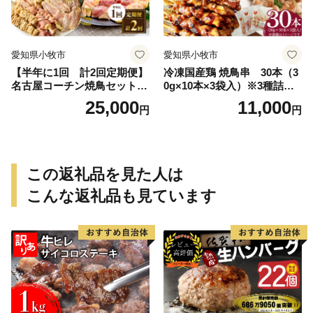
愛知県小牧市
愛知県小牧市
【半年に1回 計2回定期便】
冷凍国産鶏 焼鳥串 30本（3
名古屋コーチン焼鳥セット・
0g×10本×3袋入）※3種詰め
名古屋コーチン鍋&名古屋コ
合わせ 焼き鳥 おつまみ バー
25,000
11,000
円
円
ーチン1羽分セット
ベキュー 小分け 国産 鶏肉 焼
鳥 やきとり 串 惣菜 おかず
晩酌 冷凍 パーティー 便利 食
材 具材 お家居酒屋 詰め合わ
せ
この返礼品を見た人は
こんな返礼品も見ています