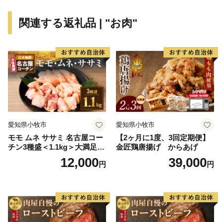
民が創り 市民が育む 交流躍動都市」の実現をめざし
て、新たなまちづくりをすすめています。
関連する返礼品 | "お肉"
愛知県小牧市
愛知県小牧市
モモ ムネ ササミ 名古屋コー
【2ヶ月に1度、3回定期便】
チン3種盛＜1.1kg＞大満足セ
金匠鶏唐揚げ からあげ
ット 地鶏 鶏肉
12,000
39,000
円
円