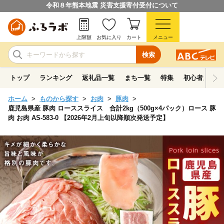
令和８年熊本地震 災害支援寄付受付について
上限額
お気に入り
カート
メニュー
検索
トップ
ランキング
返礼品一覧
まち一覧
特集
初心者ガイド
ホーム
ものから探す
お肉
豚肉
鹿児島県産 豚肉 ローススライス 合計2kg（500g×4パック）ロース 豚
肉 お肉 AS-583-0 【2026年2月上旬以降順次発送予定】