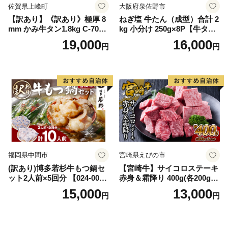
佐賀県上峰町
大阪府泉佐野市
【訳あり】《訳あり》極厚 8
ねぎ塩 牛たん（成型）合計 2
mm かみ牛タン1.8kg C-709-
kg 小分け 250g×8P【牛タン
AS
牛肉 焼肉用 薄切り 訳あり サ
19,000
16,000
円
円
イズ不揃い】
福岡県中間市
宮崎県えびの市
(訳あり)博多若杉牛もつ鍋セ
【宮崎牛】サイコロステーキ
ット2人前×5回分 【024-002
赤身＆霜降り 400g(各200g×
7】
１P 計2P) 真空パック 冷凍
15,000
13,000
円
円