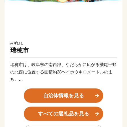
みずほし
瑞穂市
瑞穂市は、岐阜県の南西部、なだらかに広がる濃尾平野
の北西に位置する面積約28ヘイホウキロメートルのま
ち。
市の東西に清流長良川・揖斐川など18本の一級河川が流
自治体情報を見る
れる水に恵まれた自然豊かな地域であり、市内を東西に
横断する国道21号線、JR東海道線が走り、古くから交
すべての返礼品を見る
通の要所として栄え、人口が毎年伸び続けている活気あ
ふれるまちです。