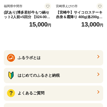
福岡県中間市
宮崎県えびの市
(訳あり)博多若杉牛もつ鍋セ
【宮崎牛】サイコロステーキ
ット2人前×5回分 【024-002
赤身＆霜降り 400g(各200g×
7】
１P 計2P) 真空パック 冷凍
15,000
13,000
円
円
ふるラボとは
はじめてのふるさと納税
よくあるご質問