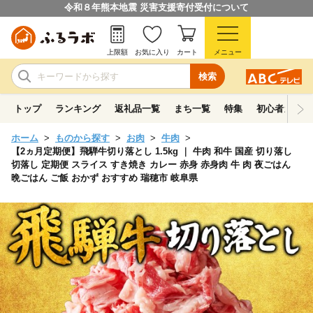
令和８年熊本地震 災害支援寄付受付について
上限額
お気に入り
カート
メニュー
検索
トップ
ランキング
返礼品一覧
まち一覧
特集
初心者ガイド
ホーム
ものから探す
お肉
牛肉
【2ヵ月定期便】飛騨牛切り落とし 1.5kg ｜ 牛肉 和牛 国産 切り落し
切落し 定期便 スライス すき焼き カレー 赤身 赤身肉 牛 肉 夜ごはん
晩ごはん ご飯 おかず おすすめ 瑞穂市 岐阜県