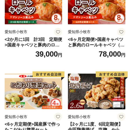
愛知県小牧市
愛知県小牧市
<2か月に1回 計3回 定期便
<6ヶ月定期便>国産キャベツ
>国産キャベツと豚肉のロー
と豚肉のロールキャベツ（4P
ルキャベツ（4P入り）
入り）
39,000
78,000
円
円
愛知県小牧市
愛知県小牧市
<6ヶ月定期便>国産豚で作っ
【2ヶ月に1度、6回定期便】
たこだわり惣菜セット
金匠鶏唐揚げ 塩麹 からあ