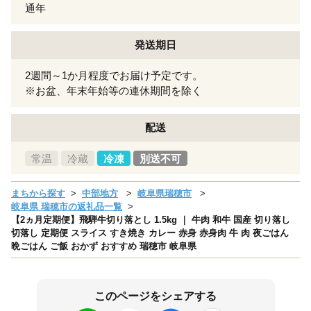
通年
発送期日
2週間～1か月程度でお届け予定です。
※お盆、年末年始等の連休期間を除く
配送
常温
冷蔵
冷凍
別送不可
まちから探す
中部地方
岐阜県瑞穂市
岐阜県 瑞穂市の返礼品一覧
【2ヵ月定期便】飛騨牛切り落とし 1.5kg ｜ 牛肉 和牛 国産 切り落し
切落し 定期便 スライス すき焼き カレー 赤身 赤身肉 牛 肉 夜ごはん
晩ごはん ご飯 おかず おすすめ 瑞穂市 岐阜県
このページをシェアする