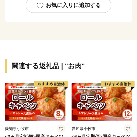
お気に入りに追加する
全国約８割の自治体が人口減少をしているなか、瑞穂市
の人口は今も増加し続けており、岐阜県内では人口増加
数No１です。
また、瑞穂市の人口の平均年齢は４１.３歳で、これは
岐阜県内１位、全国でも２９位の若さあふれるまちで
す。
関連する返礼品 | "お肉"
《問い合わせ先》
瑞穂市 ふるさと納税サポートセンター
TEL：0120-414-704
（受付時間：8:30～17:30／土日祝日を除く）
※土日祝祭日はお休みをいただいております。
愛知県小牧市
愛知県小牧市
<3ヵ月定期便>国産キャベツ
<6ヶ月定期便>国産キャベツ