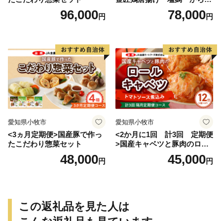
げ
96,000
78,000
円
円
愛知県小牧市
愛知県小牧市
<3ヵ月定期便>国産豚で作っ
<2か月に1回 計3回 定期便
たこだわり惣菜セット
>国産キャベツと豚肉のロー
ルキャベツ（6P入り）
48,000
45,000
円
円
この返礼品を見た人は