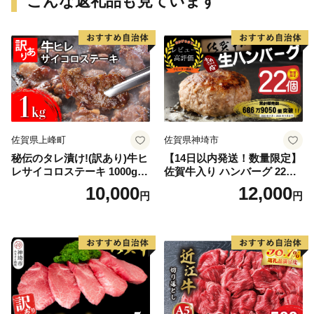
こんな返礼品も見ています
佐賀県上峰町
佐賀県神埼市
秘伝のタレ漬け!(訳あり)牛ヒ
【14日以内発送！数量限定】
レサイコロステーキ 1000g
佐賀牛入り ハンバーグ 22個
【B-1098-AS】
2.6kg(120g×22個)【佐賀牛
10,000
12,000
円
円
黒毛和牛 ブランド牛 九州 ハ
ンバーグ 牛肉 豚肉 国産 お弁
当 おかず 惣菜 おすすめ 人
気】(H083106)