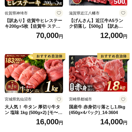
佐賀県神埼市
滋賀県近江八幡市
【訳あり】佐賀牛ヒレステー
【げんさん】近江牛A5ラン
キ200g×5枚【佐賀牛 ステー
ク切落し【500g】【訳あり】
キ ブランド肉 ヒレ肉 フィレ
【DG12W】
70,000
12,000
円
円
肉 ジューシー ヘルシー】(H0
65175)
宮城県気仙沼市
宮崎県都城市
大人気！ 牛タン 厚切り牛タ
国産牛 赤身切り落とし1.8kg
ン 塩味 1kg (500g×2) [モ〜ラ
(450g×4パック)_14-3604
ンド 宮城県 気仙沼市 205646
16,000
14,000
円
円
60] 肉 牛肉 精肉 牛たん 牛タ
ン塩 牛たん塩 冷凍 焼肉 BB