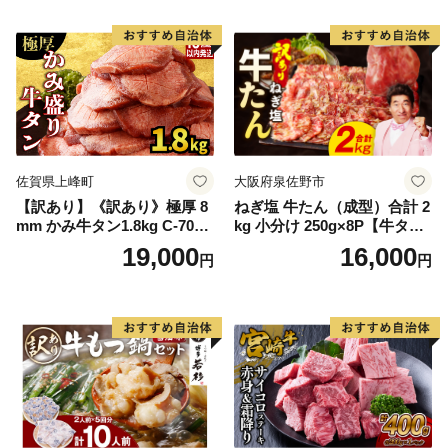
Q アウトドア バーベキュー
厚切り タン
佐賀県上峰町
大阪府泉佐野市
【訳あり】《訳あり》極厚 8
ねぎ塩 牛たん（成型）合計 2
mm かみ牛タン1.8kg C-709-
kg 小分け 250g×8P【牛タン
AS
牛肉 焼肉用 薄切り 訳あり サ
19,000
16,000
円
円
イズ不揃い】