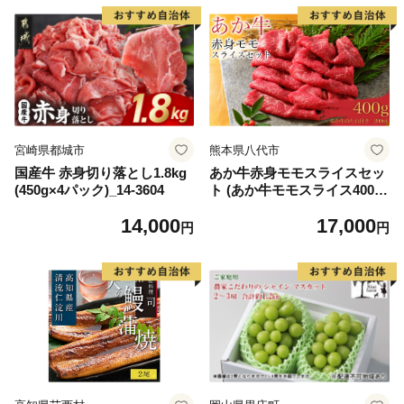
ら北海道 醤油鮭いくら 人気
まろやか 天然 鮭 魚 海の幸
大好評品 北海道 白糠町
海鮮 魚介 食品 食べ物 おかず
お弁当 水産加工品 冷凍 グル
メ お取り寄せ 和歌山県 湯浅
町 送料無料_G7317
宮崎県都城市
熊本県八代市
国産牛 赤身切り落とし1.8kg
あか牛赤身モモスライスセッ
(450g×4パック)_14-3604
ト (あか牛モモスライス400
g、あか牛のたれ200ml付き)
14,000
17,000
円
円