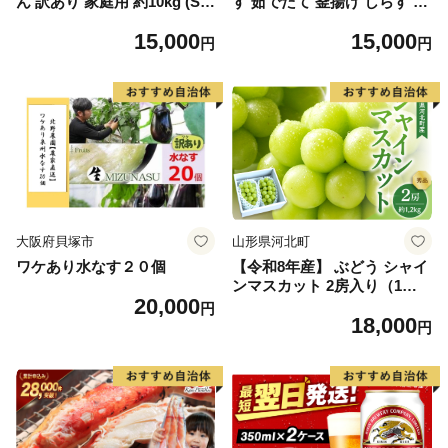
ん 訳あり 家庭用 約10kg (S
す 茹でたて 釜揚げ しらす 無
S、Sサイズ) みかん 温州みか
着色 安心 安全 赤穂の塩 新鮮
15,000
15,000
ん フルーツ 柑橘 果物 果実
国産 海の幸 海鮮 魚介 紀州湯
円
円
ジューシー 人気 国産 食べ物
浅湾直送 まるとも海産 お取
和歌山県 湯浅町 送料無料_ZJ
り寄せ 和歌山県 湯浅町 送料
6098
無料_C6035n
大阪府貝塚市
山形県河北町
ワケあり水なす２０個
【令和8年産】 ぶどう シャイ
ンマスカット 2房入り（1房6
20,000
00g前後） 秀品 山形県河北町
円
18,000
産【山形eLab】 ka074-023-r
円
8