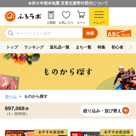
令和８年熊本地震 災害支援寄付受付について
上限額
お気に入り
カート
メニュー
検索
トップ
ランキング
返礼品一覧
まち一覧
特集
初心者ガイド
ホーム
ものから探す
897,068
件
絞り込み・並び替え
（1～30件目）