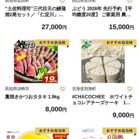
高知県芸西村
岡山県里庄町
“土佐料理司”三代目天の鰻蒲
ぶどう 2026年 先行予約 【平
焼2尾セット／「仁淀川」水
均糖度20度】 ご家庭用 農家
系の地下水使用 完全無投薬養
こだわりの シャイン マスカ
27,000
15,000
殖 国産・高知県産〈高知市共
ット 2～3房 合計約1.2kg ブ
円
円
通返礼品〉うなぎ 真空パック
ドウ 葡萄 岡山県産 国産 フル
（ウナギう・たれセット）
ーツ 果物 【 Nini farm 農家
直送 】
高知県須崎市
北海道別海町
藁焼きかつおタタキ 1.9kg
#CHACOCHEE ホワイトチ
ョコレアチーズケーキ 1ホ
8,000
ール(直径15cm)（北海道,別
円
9,000
海町,チーズ,ちーず,チーズケ
円
ーキ,ふるさと納税）