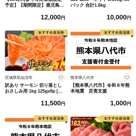
予定】【期間限定】鹿児島県
パック 合計1.6kg
大隅産うなぎ蒲焼4尾（400
12,000
10,000
g） KN007-023
円
円
宮城県気仙沼市
熊本県八代市
訳あり サーモン 切り落とし
【熊本県八代市】令和８年熊
おさしみ用 1kg 125gx8p [足
本地震 災害支援
利本店 宮城県 気仙沼市 2056
11,500
1,000
4313] 魚 魚介類 鮭 お刺し身
円
円
刺し身 刺身 生 生食 個包装
チリ銀鮭 銀鮭 海鮮 海鮮丼 魚
介