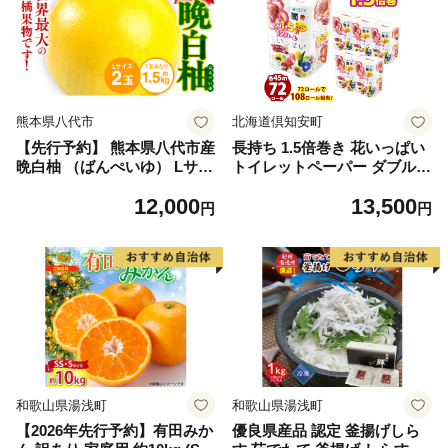
熊本県八代市
北海道倶知安町
【先行予約】 熊本県八代市産
長持ち 1.5倍巻き 花いっぱい
晩白柚 （ばんぺいゆ） Lサイ
トイレットペーパー ダブル 4
ズ 2玉 柑橘 みかん 果物 くだ
5ｍ 計72ロール 全18種 花柄
12,000
13,500
もの フルーツ おやつ 特産 熊
プリント ハーブ 香り付き 日
円
円
本県 八代市 【2026年12月上
本製 まとめ買い 防災 常備品
旬より順次発送】
ペーパー エコ 日用雑貨 消耗
品 備蓄 送料無料 北海道 倶知
安町 日用品
和歌山県湯浅町
和歌山県湯浅町
【2026年先行予約】有田みか
優良県産品 認定 釜揚げしら