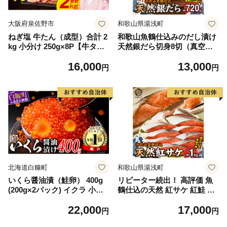
大阪府泉佐野市
和歌山県湯浅町
ねぎ塩 牛たん（成型）合計 2
和歌山魚鶴仕込みのだし漬け
kg 小分け 250g×8P【牛タン
天然銀だら切身8切（真空パ
牛肉 焼肉用 薄切り 訳あり サ
ック入） 約720g 小分け 独自
16,000
13,000
イズ不揃い】
製法 良質な脂 ふっくら 柔ら
円
円
かい 身質 甘み 旨味 白身魚の
トロ 梅酒 北海道南産 真こん
ぶ だし漬け 煮付け ムニエル
味噌漬け 鍋物 冷凍 湯浅町 送
料無料_G7334
北海道白糠町
和歌山県湯浅町
いくら醤油漬（鮭卵） 400g
リピーター続出！ 高評価 魚
(200g×2パック) イクラ 小分
鶴仕込の天然 紅サケ 紅鮭 鮭
け いくら醤油漬 鮭いくら い
サーモン 切身 切り身 約1kg
22,000
17,000
くら醤油漬け 鮭 鮭卵 ikura
レビュー高評価 小分け 真空
円
円
醤油いくら 冷凍いくら いく
パック 梅酒 真昆布 使用 だし