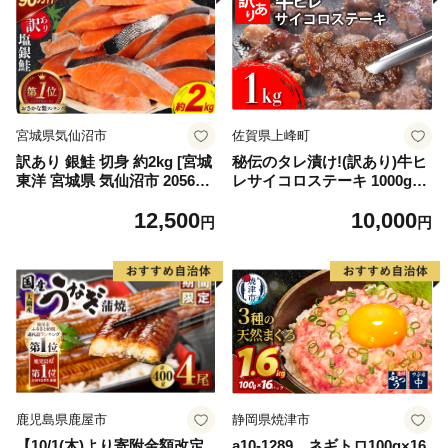
宮城県気仙沼市
佐賀県上峰町
訳あり 銀鮭 切身 約2kg [宮城
秘伝のタレ漬け!(訳あり)牛ヒ
東洋 宮城県 気仙沼市 205649
レサイコロステーキ 1000g
91] 鮭 魚介類 海鮮 訳アリ 規
【B-1098-AS】
12,500
10,000
格外 不揃い さけ サケ 鮭切身
円
円
シャケ 切り身 冷凍 家庭用 お
かず 弁当 支援 サーモン 銀鮭
切り身 魚 わけあり
鹿児島県鹿屋市
静岡県焼津市
【10/1(木)より寄附金額改定
a10-1289 ネギトロ100g×16