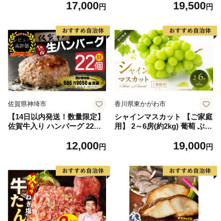
17,000
19,500
富良野 メロン めろん 果物 く
離島は配送不可
円
円
だもの フルーツ デザート 旬
の果物 旬のフルーツ
佐賀県神埼市
香川県東かがわ市
【14日以内発送！数量限定】
シャインマスカット 【ご家庭
佐賀牛入り ハンバーグ 22個
用】 2～6房(約2kg) 葡萄 ぶど
2.6kg(120g×22個)【佐賀牛 黒
う ブドウ フルーツ 果物 くだ
12,000
19,000
毛和牛 ブランド牛 九州 ハン
もの 果実 旬の果物 旬のフル
円
円
バーグ 牛肉 豚肉 国産 お弁当
ーツ 香川 香川県 東かがわ市
おかず 惣菜 おすすめ 人気】
(H083106)