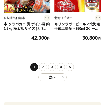
宮城県気仙沼市
北海道千歳市
本 タラバガニ 脚 ボイル済 約
キリンラガービール＜北海道
1.5kg 極太7Lサイズ [カネダ
千歳工場産＞350ml 2ケース
イ 宮城県 気仙沼市 2056432
（48本）
42,000
30,800
6] カニ かに 蟹 たらばがに た
円
円
らば蟹 タラバ蟹 たらば タラ
バ ボイル
1
2
3
4
5
次へ