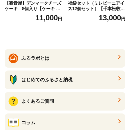
【観音屋】デンマークチーズ
福袋セット（ミレピーニアイ
ケーキ 8個入り【ケーキ チ
ス12個セット）【千本松牧
ーズケーキ 人気スイーツ お
場】 ns025-014-12 【デザー
11,000
13,000
円
円
すすめスイーツ 神戸スイー
ト 詰め合わせ ギフト】
ツ 新感覚チーズケーキ おす
すめケーキ 兵庫県 神戸市 D0
910-17】
ふるラボとは
はじめてのふるさと納税
よくあるご質問
コラム