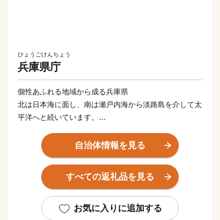
ひょうごけんちょう
兵庫県庁
個性あふれる地域から成る兵庫県
北は日本海に面し、南は瀬戸内海から淡路島を介して太
平洋へと続いています。
兵庫県は、大都市から農山村、離島まで、さまざまな地
域で構成されており、多様な気候と風土を通して、海水
自治体情報を見る
浴やスキー、温泉などの多彩なレジャーが楽しめること
から、「日本の縮図」といわれています。特に、歴史や
すべての返礼品を見る
風土、産業などの違いから、摂津（神戸・阪神）、播
磨、但馬、丹波、淡路の個性豊かな5つの地域に分ける
ことができます。
お気に入りに追加する