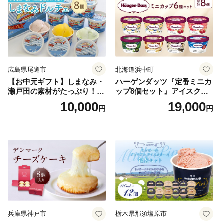
広島県尾道市
北海道浜中町
【お中元ギフト】しまなみ・
ハーゲンダッツ『定番ミニカ
瀬戸田の素材がたっぷり！ジ
ップ8個セット』アイスクリ
ェラート8個
ーム アイス スイーツ デザー
10,000
19,000
円
円
ト_H0016-104
兵庫県神戸市
栃木県那須塩原市