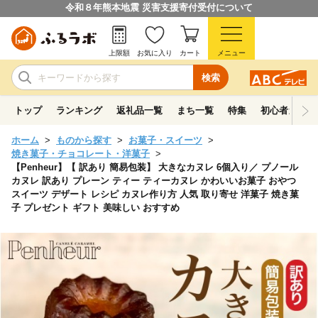
令和８年熊本地震 災害支援寄付受付について
上限額
お気に入り
カート
メニュー
検索
トップ
ランキング
返礼品一覧
まち一覧
特集
初心者ガイド
ホーム
ものから探す
お菓子・スイーツ
焼き菓子・チョコレート・洋菓子
【Penheur】【 訳あり 簡易包装】 大きなカヌレ 6個入り／ プノール
カヌレ 訳あり プレーン ティー ティーカヌレ かわいいお菓子 おやつ
スイーツ デザート レシピ カヌレ作り方 人気 取り寄せ 洋菓子 焼き菓
子 プレゼント ギフト 美味しい おすすめ