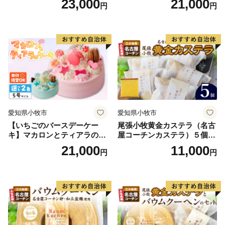
23,000
21,000
円
円
子 お取り寄せ 愛知県 小牧市
送料無料 誕生日 クリスマス
お祝い ばら 花 フラワー デコ
レーション ホールケーキ 日
時指定可
愛知県小牧市
愛知県小牧市
【いちごのバースデーケー
尾張小牧黄金カステラ（名古
キ】マカロンとティアラのケ
屋コーチンカステラ）５個入
ーキ スイーツ 日時指定可 デ
名古屋コーチン カステラ ザ
21,000
11,000
円
円
ザート 洋菓子 お取り寄せ 愛
ラメ 常温 愛知県 小牧市 アン
知県 小牧市 送料無料 誕生日
プチベアやぐま
クリスマス お祝い マカロン
デコレーションケーキ ホー
ルケーキ