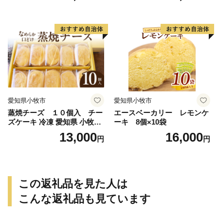
和三盆 北海道産生クリー
三盆 北海道産生クリーム 北
ム 北海道産粒あん 34cm 冷
海道産粒あん 17cm 冷凍 愛
凍 愛知県 小牧市 アンプチベ
知県 小牧市 アンプチベアや
アやぐま
ぐま
愛知県小牧市
愛知県小牧市
蒸焼チーズ １０個入 チー
エースベーカリー レモンケ
ズケーキ 冷凍 愛知県 小牧市
ーキ 8個×10袋
アンプチベアやぐま
13,000
16,000
円
円
この返礼品を見た人は
こんな返礼品も見ています