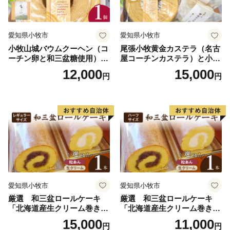
愛知県小牧市
愛知県小牧市
小牧山城バウムクーヘン（コ
尾張小牧黄金カステラ（名古
ーチン卵と和三盆糖使用）
屋コーチンカステラ）と小牧
名古屋コーチン バームクー
山城バウムクーヘン（コーチ
12,000
15,000
円
円
ヘン 和三盆 小牧銘菓 バウム
ン卵と和三盆糖使用）のセッ
クーヘン 常温 愛知県 小牧市
ト 名古屋コーチン カステ
アンプチベアやぐま
ラ ザラメ バームクーヘン 和
三盆 小牧銘菓 バウムクーヘ
ン 常温 愛知県 小牧市 アンプ
チベアやぐま
愛知県小牧市
愛知県小牧市
厳選 和三盆ロールケーキ
厳選 和三盆ロールケーキ
「北海道産生クリーム巻き」
「北海道産生クリーム巻き」
または「北海道産粒あん巻
または「北海道産粒あん巻
15,000
11,000
円
円
き」（サイズ：レギュラー）
き」（サイズ：ハーフ） 和