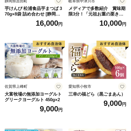
静岡県吉田町
岐阜県中津川市
芋けんぴ 松浦食品芋まつば 3
メディアで多数紹介 賞味期
70g×8袋 詰め合わせ [静岡伊
限3分！「元祖お重の栗きん
勢丹(松浦食品) 静岡県 吉田町
とんモンブラン」 【未来の
16,000
10,000
円
円
22424274] 芋ケンピ セット
ご褒美】スイーツ 栗 モンブ
小袋 個包装 小分け
ラン くりきんとん デザート
ご褒美 お取り寄せ くり お菓
子 菓子 F4N-2298
佐賀県上峰町
愛知県小牧市
大富牧場の無添加ヨーグルト
三幸の福どら（黒ごまあん）
グリークヨーグルト 450g×2
9,000
円
9,000
円