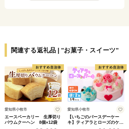
関連する返礼品 | "お菓子・スイーツ"
愛知県小牧市
愛知県小牧市
エースベーカリー 生厚切り
【いちごのバースデーケー
バウムクーヘン 8個×12袋
キ】ティアラとローズのケー
キ スイーツ デザート 洋菓