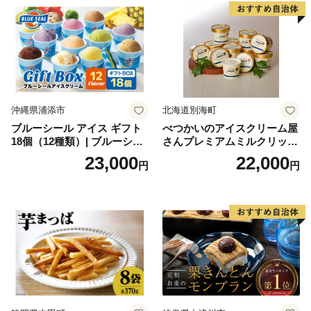
沖縄県浦添市
北海道別海町
ブルーシール アイス ギフト
べつかいのアイスクリーム屋
18個（12種類）| ブルーシー
さんプレミアムミルクリッチ
ルアイス ブルーシールアイ
12個（AP-01）（ 北海道アイ
23,000
22,000
円
円
スクリーム 着日指定可能 送
ス 北海道産アイス アイス ア
料無料 ジェラート 沖縄県 バ
イススイーツ アイスクリー
ースデー 贈り物 プレゼント
ム 北海道産アイスクリーム
誕生日 カップ 詰め合わせ バ
道産アイス 道産アイスクリ
ラエティ | バニラ チョコレー
ーム ギフト 詰合せ 詰め合わ
ト ストロベリー ピスタチオ
せ ふるさと納税 ）
バニラ＆クッキー ウベ 沖縄
紅イモ 塩ちんすこう 沖縄シ
ークヮーサー 沖縄黒糖 琉球
ロイヤルミルクティ 沖縄パ
イン