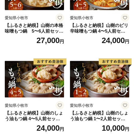
愛知県小牧市
愛知県小牧市
【ふるさと納税】山樹の本格
【ふるさと納税】山樹のピリ
味噌もつ鍋 5〜6人前セット
辛味噌もつ鍋 4〜5人前セッ
山樹 国産 牛もつ ホルモン モ
ト 山樹 国産 牛もつ ホルモン
27,000
24,000
円
円
ツ オンライン飲み会 ホーム
モツ オンライン飲み会 ホー
パーティー 宅飲み 鍋セット
ムパーティー 宅飲み 鍋セッ
お取り寄せグルメ おうち時
ト お取り寄せグルメ おうち
間
時間
愛知県小牧市
愛知県小牧市
【ふるさと納税】山樹のしょ
【ふるさと納税】山樹のしょ
う油もつ鍋 4〜5人前セット
う油もつ鍋 1〜2人前セット
山樹 国産 牛もつ ホルモン モ
山樹 国産 牛もつ ホルモン モ
24,000
10,000
円
円
ツ オンライン飲み会 ホーム
ツ オンライン飲み会 ホーム