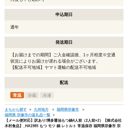
申込期日
通年
発送期日
【お届けまでの期間】ご入金確認後、1ヶ月程度※交通
状況によりお届けが遅れる場合がございます。
【配送不可地域】ヤマト運輸の配送不可地域
配送
常温
冷蔵
冷凍
まちから探す
九州地方
福岡県宗像市
福岡県 宗像市の返礼品一覧
【メール便対応】訳あり!博多醤油もつ鍋4人前（2人前×2）【株式会社
木村食品】_HA1985 もつ モツ 鍋 レトルト 常温保存 福岡県宗像市 宗