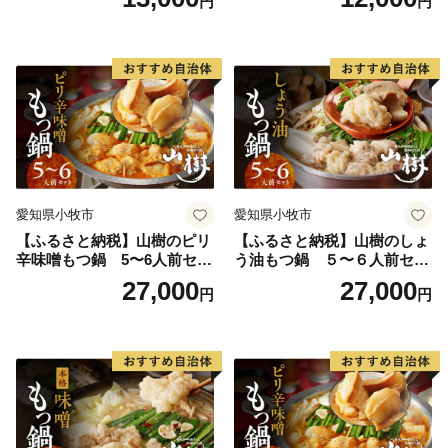
円
円
本三大地鶏
ツ オンライン飲み会 ホーム
パーティー 宅飲み 鍋セット
お取り寄せグルメ おうち時
間
愛知県小牧市
愛知県小牧市
【ふるさと納税】山樹のピリ
【ふるさと納税】山樹のしょ
辛味噌もつ鍋 5〜6人前セッ
う油もつ鍋 ５〜６人前セッ
ト 山樹 国産 牛もつ ホルモン
ト 山樹 国産 牛もつ ホルモン
27,000
27,000
円
円
モツ オンライン飲み会 ホー
モツ オンライン飲み会 ホー
ムパーティー 宅飲み 鍋セッ
ムパーティー 宅飲み 鍋セッ
ト お取り寄せグルメ おうち
ト お取り寄せグルメ おうち
時間
時間