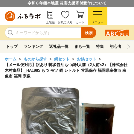
令和８年熊本地震 災害支援寄付受付について
上限額
お気に入り
カート
メニュー
検索
トップ
ランキング
返礼品一覧
まち一覧
特集
初心者ガイド
ホーム
ものから探す
鍋セット
お鍋セット
【メール便対応】訳あり!博多醤油もつ鍋4人前（2人前×2）【株式会社
木村食品】_HA1985 もつ モツ 鍋 レトルト 常温保存 福岡県宗像市 宗
像市 福岡 宗像