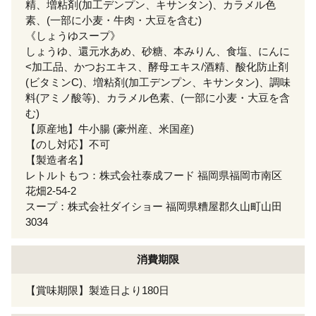
精、増粘剤(加工デンプン、キサンタン)、カラメル色
素、(一部に小麦・牛肉・大豆を含む)
《しょうゆスープ》
しょうゆ、還元水あめ、砂糖、本みりん、食塩、にんに
<加工品、かつおエキス、酵母エキス/酒精、酸化防止剤
(ビタミンC)、増粘剤(加工デンプン、キサンタン)、調味
料(アミノ酸等)、カラメル色素、(一部に小麦・大豆を含
む)
【原産地】牛小腸 (豪州産、米国産)
【のし対応】不可
【製造者名】
レトルトもつ：株式会社泰成フード 福岡県福岡市南区
花畑2-54-2
スープ：株式会社ダイショー 福岡県糟屋郡久山町山田
3034
消費期限
【賞味期限】製造日より180日