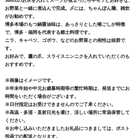
360ccのお水を入れてスープが煮立ったら牛モツとお好きな、
お野菜と一緒に煮込んで完成。〆には、ちゃんぽん麺、雑炊
がお勧めです。
博多本場のもつ鍋醤油味は、あっさりとした喉ごしが特徴
で、博多・福岡を代表する郷土料理です。
ニラ、キャベツ、ゴボウ、などのお野菜との相性は抜群で
す。
お好みで、鷹の爪、スライスニンニクを入れていただくのも
おすすめです。
※画像はイメージです。
※年末年始や中元お歳暮時期等の繁忙時期は、発送までにお
時間をいただく場合がございます。
※日付指定はお受けできませんのでご了承ください。
※高温・多湿・直射日光を避け、涼しい場所に常温保管して
ください。
※お申し込みいただきましたお礼品につきましては、ポスト
投函での配送となります。