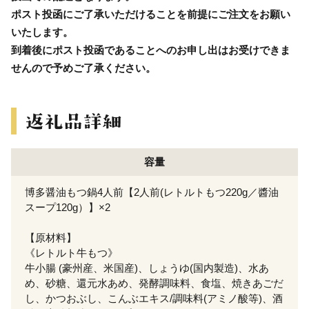
ポスト投函にご了承いただけることを前提にご注文をお願い
いたします。
到着後にポスト投函であることへのお申し出はお受けできま
せんので予めご了承ください。
容量
博多醤油もつ鍋4人前【2人前(レトルトもつ220g／醬油
スープ120g）】×2
【原材料】
《レトルト牛もつ》
牛小腸 (豪州産、米国産)、しょうゆ(国内製造)、水あ
め、砂糖、還元水あめ、発酵調味料、食塩、焼きあごだ
し、かつおぶし、こんぶエキス/調味料(アミノ酸等)、酒