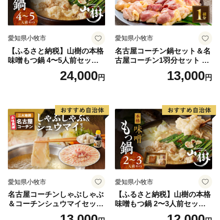
愛知県小牧市
愛知県小牧市
【ふるさと納税】山樹の本格
名古屋コーチン鍋セット＆名
味噌もつ鍋 4〜5人前セット
古屋コーチン1羽分セット 日
山樹 国産 牛もつ ホルモン モ
本三大地鶏 鍋セット 鶏肉 も
24,000
13,000
円
円
ツ オンライン飲み会 ホーム
も肉 むね肉 ササミ 肉団子 鍋
パーティー 宅飲み 鍋セット
料理
お取り寄せグルメ おうち時
間
愛知県小牧市
愛知県小牧市
名古屋コーチンしゃぶしゃぶ
【ふるさと納税】山樹の本格
＆コーチンシュウマイセッ
味噌もつ鍋 2〜3人前セット
ト 焼売 鶏肉 鍋 鶏しゃぶ 日
山樹 国産 牛もつ ホルモン モ
13,000
12,000