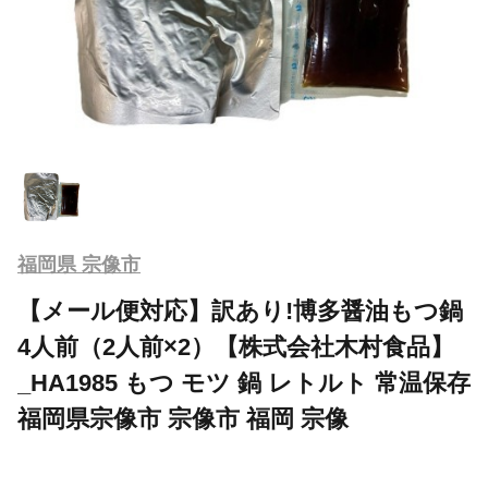
福岡県 宗像市
【メール便対応】訳あり!博多醤油もつ鍋
4人前（2人前×2）【株式会社木村食品】
_HA1985 もつ モツ 鍋 レトルト 常温保存
福岡県宗像市 宗像市 福岡 宗像