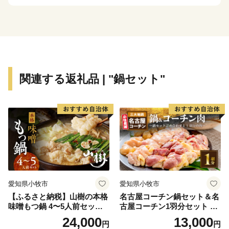
関連する返礼品 | "鍋セット"
愛知県小牧市
愛知県小牧市
【ふるさと納税】山樹の本格
名古屋コーチン鍋セット＆名
味噌もつ鍋 4〜5人前セット
古屋コーチン1羽分セット 日
山樹 国産 牛もつ ホルモン モ
本三大地鶏 鍋セット 鶏肉 も
24,000
13,000
円
円
ツ オンライン飲み会 ホーム
も肉 むね肉 ササミ 肉団子 鍋