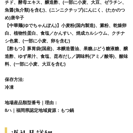
チド、酵母エキス、醸造酢、(一部に小麦、大豆、ゼラチン、
魚醤(魚介類)を含む)、(ニンニクチップ)にんにく、(たかのつ
め)唐辛子
【中華麺(ゆでちゃんぽん)】小麦粉(国内製造)、澱粉、乾燥卵
白、植物性蛋白、食塩／かんすい、焼成カルシウム、クチナ
シ色素、(一部に小麦、卵を含む)
【酢もつ】豚胃袋(国産)、本醸造醤油、果糖ぶどう糖液糖、醸
造酢、ゆず果汁、食塩、昆布だし／調味料(アミノ酸等)、酸味
料、(一部に小麦、大豆を含む)
保存方法:
冷凍
地場産品類型番号｜理由：
8ハ｜福岡県認定地域資源：もつ鍋