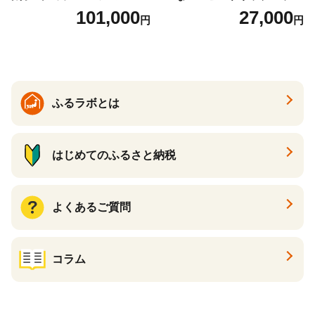
グ2種セット【隔月定期便(計
（10種・150袋）
101,000
27,000
円
円
6回発送)】
ふるラボとは
はじめてのふるさと納税
よくあるご質問
コラム