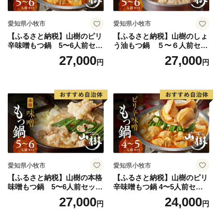
愛知県小牧市
愛知県小牧市
【ふるさと納税】山樹のピリ
【ふるさと納税】山樹のしょ
辛味噌もつ鍋 5〜6人前セッ
う油もつ鍋 ５〜６人前セッ
ト 山樹 国産 牛もつ ホルモン
ト 山樹 国産 牛もつ ホルモン
27,000
27,000
円
円
モツ オンライン飲み会 ホー
モツ オンライン飲み会 ホー
ムパーティー 宅飲み 鍋セッ
ムパーティー 宅飲み 鍋セッ
ト お取り寄せグルメ おうち
ト お取り寄せグルメ おうち
時間
時間
愛知県小牧市
愛知県小牧市
【ふるさと納税】山樹の本格
【ふるさと納税】山樹のピリ
味噌もつ鍋 5〜6人前セット
辛味噌もつ鍋 4〜5人前セッ
山樹 国産 牛もつ ホルモン モ
ト 山樹 国産 牛もつ ホルモン
27,000
24,000
円
円
ツ オンライン飲み会 ホーム
モツ オンライン飲み会 ホー
パーティー 宅飲み 鍋セット
ムパーティー 宅飲み 鍋セッ