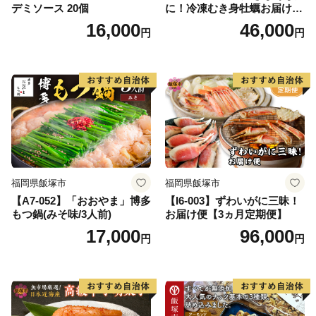
デミソース 20個
に！冷凍むき身牡蠣お届け便
【隔月定期便(計3回発送)】
16,000
46,000
円
円
福岡県飯塚市
福岡県飯塚市
【A7-052】「おおやま」博多
【I6-003】ずわいがに三昧！
もつ鍋(みそ味/3人前)
お届け便【3ヵ月定期便】
17,000
96,000
円
円