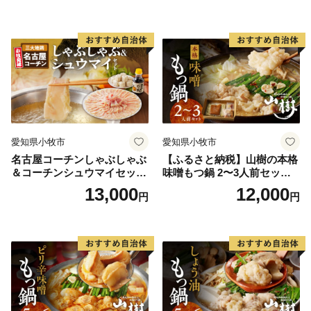
パーティー 宅飲み 鍋セット
料理
お取り寄せグルメ おうち時
間
愛知県小牧市
愛知県小牧市
名古屋コーチンしゃぶしゃぶ
【ふるさと納税】山樹の本格
＆コーチンシュウマイセッ
味噌もつ鍋 2〜3人前セット
ト 焼売 鶏肉 鍋 鶏しゃぶ 日
山樹 国産 牛もつ ホルモン モ
13,000
12,000
円
円
本三大地鶏
ツ オンライン飲み会 ホーム
パーティー 宅飲み 鍋セット
お取り寄せグルメ おうち時
間