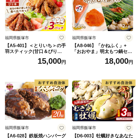
福岡県飯塚市
福岡県飯塚市
【A5-401】＜とりいち＞の手
【A8-046】「かねふく」+
羽スティック(甘口＆ぴり辛)
「おおやま」明太もつ鍋セッ
計3パック
ト(絞って使える明太子500g
15,000
18,000
円
円
+もつ鍋2人前)
福岡県飯塚市
福岡県飯塚市
【A6-028】鉄板焼ハンバーグ
【D6-003】牡蠣好きなあなた