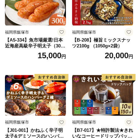
福岡県飯塚市
福岡県飯塚市
【A5-334】魚市場厳選!日本
【B-208】極旨ミックスナッ
近海産高級辛子明太子（300
ツ2100g （1050g×2袋）
g）
15,000
20,000
円
円
福岡県飯塚市
福岡県飯塚市
【J01-001】かねふく辛子明
【B7-017】★特許製法★きれ
太子&デミソースのハンバー
いなコーヒードリップバッグ