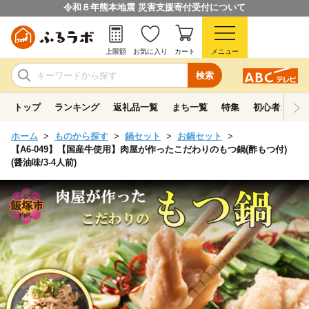
令和８年熊本地震 災害支援寄付受付について
上限額
お気に入り
カート
メニュー
検索
トップ
ランキング
返礼品一覧
まち一覧
特集
初心者ガイド
ホーム
ものから探す
鍋セット
お鍋セット
【A6-049】【国産牛使用】肉屋が作ったこだわりのもつ鍋(酢もつ付)
(醤油味/3-4人前)