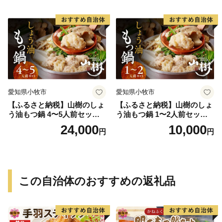
お取り寄せグルメ おうち時
ト お取り寄せグルメ おうち
間
時間
愛知県小牧市
愛知県小牧市
【ふるさと納税】山樹のしょ
【ふるさと納税】山樹のしょ
う油もつ鍋 4〜5人前セット
う油もつ鍋 1〜2人前セット
山樹 国産 牛もつ ホルモン モ
山樹 国産 牛もつ ホルモン モ
24,000
10,000
円
円
ツ オンライン飲み会 ホーム
ツ オンライン飲み会 ホーム
パーティー 宅飲み 鍋セット
パーティー 宅飲み 鍋セット
お取り寄せグルメ おうち時
お取り寄せグルメ おうち時
間
間
この自治体のおすすめの返礼品