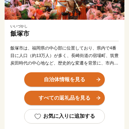
いいづかし
飯塚市
飯塚市は、福岡県の中心部に位置しており、県内で4番
目に人口（約13万人）が多く、長崎街道の宿場町、筑豊
炭田時代の中心地など、歴史的な変遷を背景に、市内に
3つの大学を有している「学園都市」です。
市民が安心して暮らせる健幸都市(けんこうとし)を目指
自治体情報を見る
し「まちづくり」を推進しております。
飯塚市の応援よろしくお願いします！
すべての返礼品を見る
お気に入りに追加する