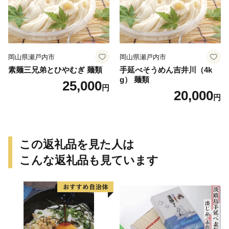
岡山県瀬戸内市
岡山県瀬戸内市
素麺三兄弟とひやむぎ 麺類
手延べそうめん吉井川（4k
g） 麺類
25,000
円
20,000
円
この返礼品を見た人は
こんな返礼品も見ています