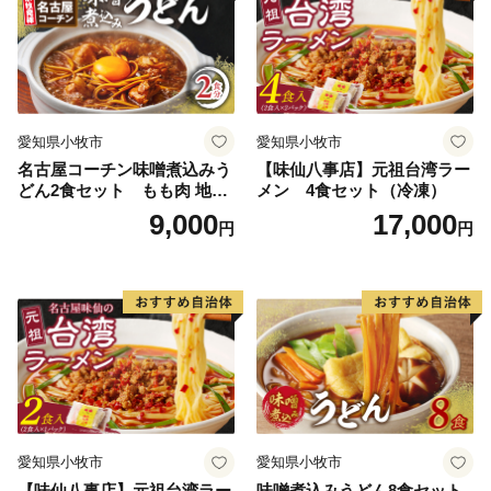
愛知県小牧市
愛知県小牧市
名古屋コーチン味噌煮込みう
【味仙八事店】元祖台湾ラー
どん2食セット もも肉 地鶏
メン 4食セット（冷凍）
味噌うどん
9,000
17,000
円
円
愛知県小牧市
愛知県小牧市
【味仙八事店】元祖台湾ラー
味噌煮込みうどん8食セット