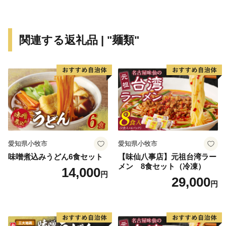
関連する返礼品 | "麺類"
愛知県小牧市
愛知県小牧市
味噌煮込みうどん6食セット
【味仙八事店】元祖台湾ラー
メン 8食セット（冷凍）
14,000
円
29,000
円