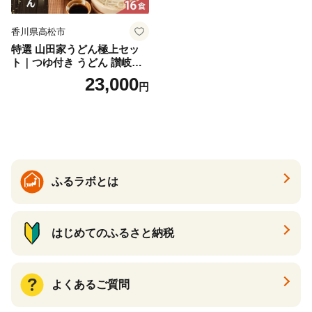
香川県高松市
特選 山田家うどん極上セッ
ト｜つゆ付き うどん 讃岐う
どん さぬきうどん 生麵 うど
23,000
円
んセット カレーうどん 生う
どん 食べ比べ 麺 麺類 ギフト
香川 香川県 高松
ふるラボとは
はじめてのふるさと納税
よくあるご質問