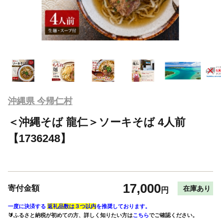
沖縄県 今帰仁村
＜沖縄そば 龍仁＞ソーキそば 4人前
【1736248】
17,000
寄付金額
在庫あり
円
一度に決済する
返礼品数は３つ以内
を推奨しております。
🔰ふるさと納税が初めての方、詳しく知りたい方は
こちら
でご確認ください。