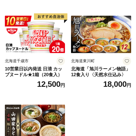
北海道千歳市
北海道東川町
10営業日以内発送 日清 カッ
北海道「旭川ラーメン物語」
プヌードル★1箱（20食入）
12食入り〈天然水仕込み〉
12,500
18,000
円
円