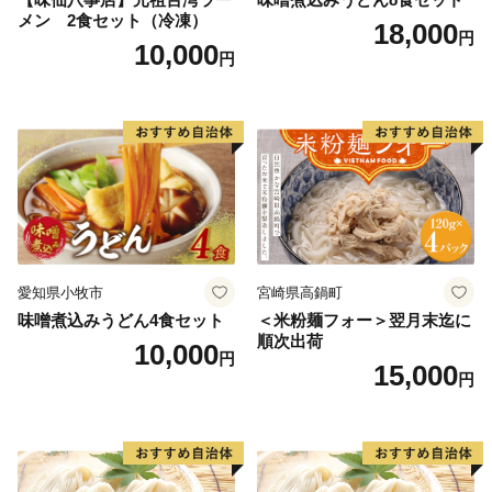
メン 2食セット（冷凍）
18,000
円
10,000
円
愛知県小牧市
宮崎県高鍋町
味噌煮込みうどん4食セット
＜米粉麺フォー＞翌月末迄に
順次出荷
10,000
円
15,000
円