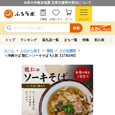
令和８年熊本地震 災害支援寄付受付について
上限額
お気に入り
カート
メニュー
検索
トップ
ランキング
返礼品一覧
まち一覧
特集
初心者ガイド
ホーム
ものから探す
麺類
その他麺類
＜沖縄そば 龍仁＞ソーキそば 4人前【1736248】