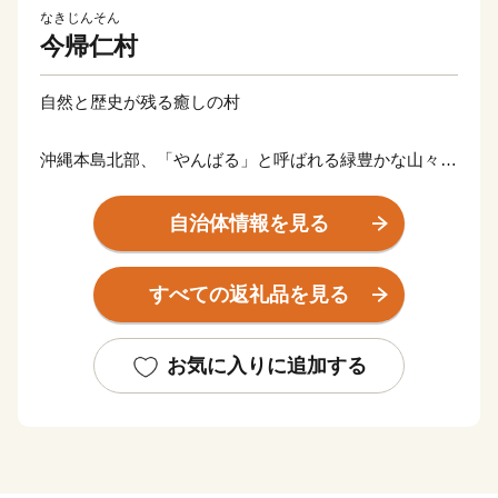
なきじんそん
今帰仁村
自然と歴史が残る癒しの村
沖縄本島北部、「やんばる」と呼ばれる緑豊かな山々が
広がる地域にあり、悠久の歴史や文化など先人の残した
景観が色濃く残るいやしのむらです。豊かな土壌に育ま
自治体情報を見る
れたスイカやマンゴー、今帰仁アグーの産地として知ら
れております。世界遺産に登録されている今帰仁城跡
すべての返礼品を見る
や、古宇利大橋、ワルミ大橋からの眺望は沖縄を代表す
る絶景です。
お気に入りに追加する
※今帰仁村のふるさと納税お礼品はすべて今帰仁村の地
場産品や今帰仁村内で提供されるサービスです。