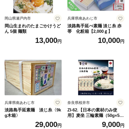
岡山県瀬戸内市
兵庫県南あわじ市
岡山生まれのたまごかけうど
淡路島手延べ素麺 淡じ糸 赤
ん 5個 麺類
帯 化粧箱【2,000ｇ】
13,000
10,000
円
円
兵庫県南あわじ市
奈良県桜井市
淡路島手延素麺 淡じ糸〈9k
ZI-62.【日本の素材のみ使
g木箱〉
用】麦坐 三輪素麺（50g×5束
×4袋）
29,000
9,000
円
円