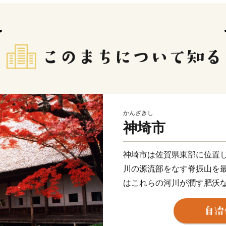
かんざきし
神埼市
神埼市は佐賀県東部に位置
川の源流部をなす脊振山を
はこれらの河川が潤す肥沃
ます。
市内には吉野ヶ里遺跡や歴
的、文化的遺産があり、様