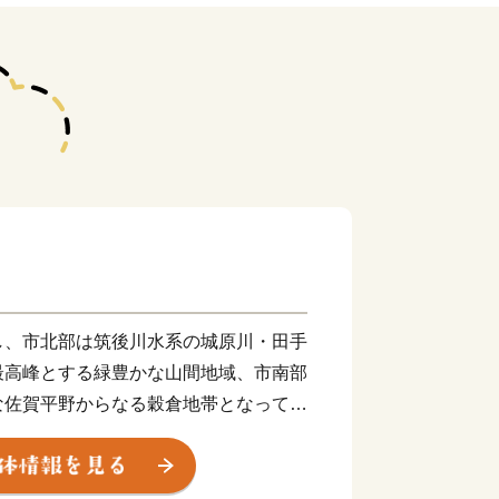
し、市北部は筑後川水系の城原川・田手
最高峰とする緑豊かな山間地域、市南部
な佐賀平野からなる穀倉地帯となってい
史的建造物、神社などの多くの歴史
々な郷土芸能や伝統行事が継承され、地