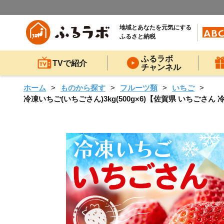
地域とあなたを元気にする
ふるさと納税
ふるラボ
TVで紹介
チャンネル
ホーム
ものから探す
フルーツ類
いちご
冷凍いちご(いちごさん)3kg(500g×6)【佐賀県 いちごさん 