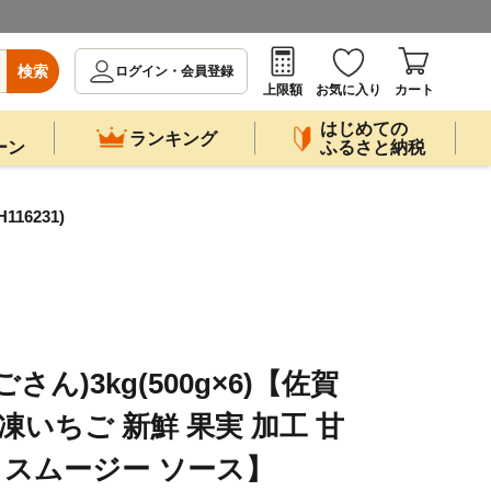
検索
ログイン・会員登録
上限額
お気に入り
カート
はじめての
ランキング
ーン
ふるさと納税
16231)
ん)3kg(500g×6)【佐賀
凍いちご 新鮮 果実 加工 甘
ト スムージー ソース】