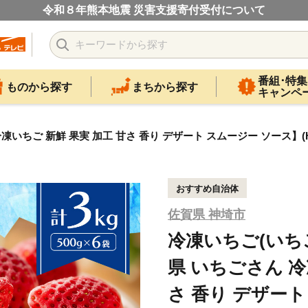
令和８年熊本地震 災害支援寄付受付について
番組･特集
ものから探す
まちから探す
キャンペ
冷凍いちご 新鮮 果実 加工 甘さ 香り デザート スムージー ソース】(H1
おすすめ自治体
佐賀県 神埼市
冷凍いちご(いちごさ
県 いちごさん 冷
さ 香り デザー