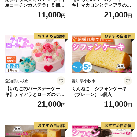
屋コーチンカステラ）５個入
キ】マカロンとティアラのケ
名古屋コーチン カステラ ザ
ーキ スイーツ 日時指定可 デ
11,000
21,000
円
円
ラメ 常温 愛知県 小牧市 アン
ザート 洋菓子 お取り寄せ 愛
プチベアやぐま
知県 小牧市 送料無料 誕生日
クリスマス お祝い マカロン
デコレーションケーキ ホー
ルケーキ
愛知県小牧市
愛知県小牧市
【いちごのバースデーケー
くんねこ シフォンケーキ
キ】ティアラとローズのケー
（プレーン） 5個入
キ スイーツ デザート 洋菓
21,000
11,000
円
円
子 お取り寄せ 愛知県 小牧市
送料無料 誕生日 クリスマス
お祝い ばら 花 フラワー デコ
レーション ホールケーキ 日
時指定可