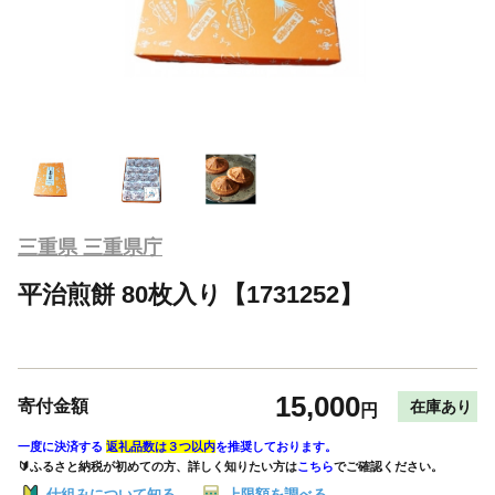
三重県 三重県庁
平治煎餅 80枚入り【1731252】
15,000
寄付金額
在庫あり
円
一度に決済する
返礼品数は３つ以内
を推奨しております。
🔰ふるさと納税が初めての方、詳しく知りたい方は
こちら
でご確認ください。
仕組みについて知る
上限額を調べる