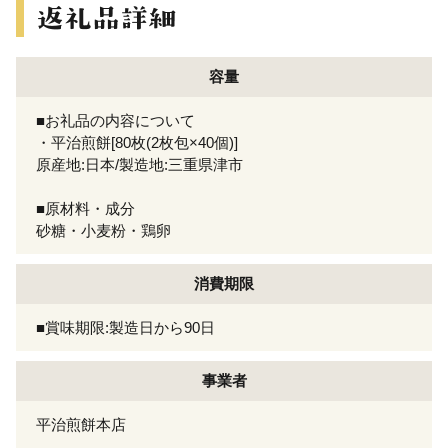
容量
■お礼品の内容について
・平治煎餅[80枚(2枚包×40個)]
原産地:日本/製造地:三重県津市
■原材料・成分
砂糖・小麦粉・鶏卵
消費期限
■賞味期限:製造日から90日
事業者
平治煎餅本店