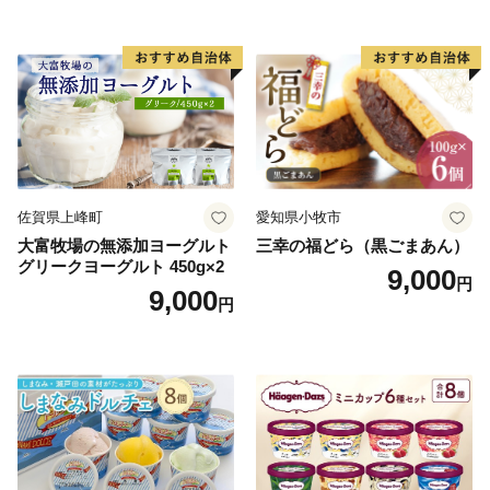
小袋 個包装 小分け
ラン くりきんとん デザート
ご褒美 お取り寄せ くり お菓
子 菓子 F4N-2298
佐賀県上峰町
愛知県小牧市
大富牧場の無添加ヨーグルト
三幸の福どら（黒ごまあん）
グリークヨーグルト 450g×2
9,000
円
9,000
円