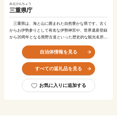
みえけんちょう
三重県庁
三重県は、海と山に囲まれた自然豊かな県です。古く
からお伊勢参りとして有名な伊勢神宮や、世界遺産登録
から20周年となる熊野古道といった歴史的な観光名所の
ほか、自然を満喫できるレジャーや温泉、グルメなど、
県内各所に様々な観光スポットが存在します。
自治体情報を見る
三重県を応援したいという方は、ぜひご支援をお願い
いたします。
すべての返礼品を見る
お気に入りに追加する