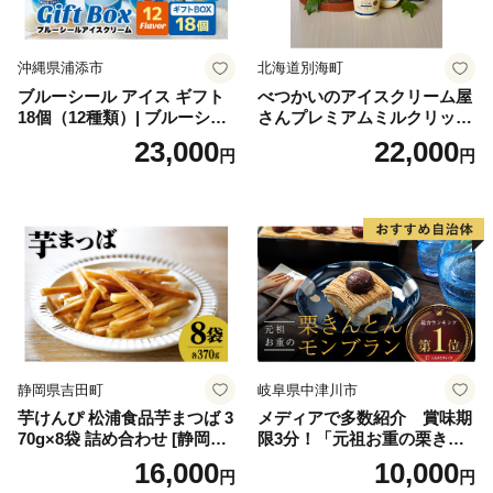
沖縄県浦添市
北海道別海町
ブルーシール アイス ギフト
べつかいのアイスクリーム屋
18個（12種類）| ブルーシー
さんプレミアムミルクリッチ
ルアイス ブルーシールアイ
12個（AP-01）（ 北海道アイ
23,000
22,000
円
円
スクリーム 着日指定可能 送
ス 北海道産アイス アイス ア
料無料 ジェラート 沖縄県 バ
イススイーツ アイスクリー
ースデー 贈り物 プレゼント
ム 北海道産アイスクリーム
誕生日 カップ 詰め合わせ バ
道産アイス 道産アイスクリ
ラエティ | バニラ チョコレー
ーム ギフト 詰合せ 詰め合わ
ト ストロベリー ピスタチオ
せ ふるさと納税 ）
バニラ＆クッキー ウベ 沖縄
紅イモ 塩ちんすこう 沖縄シ
ークヮーサー 沖縄黒糖 琉球
ロイヤルミルクティ 沖縄パ
イン
静岡県吉田町
岐阜県中津川市
芋けんぴ 松浦食品芋まつば 3
メディアで多数紹介 賞味期
70g×8袋 詰め合わせ [静岡伊
限3分！「元祖お重の栗きん
勢丹(松浦食品) 静岡県 吉田町
とんモンブラン」 【未来の
16,000
10,000
円
円
22424274] 芋ケンピ セット
ご褒美】スイーツ 栗 モンブ