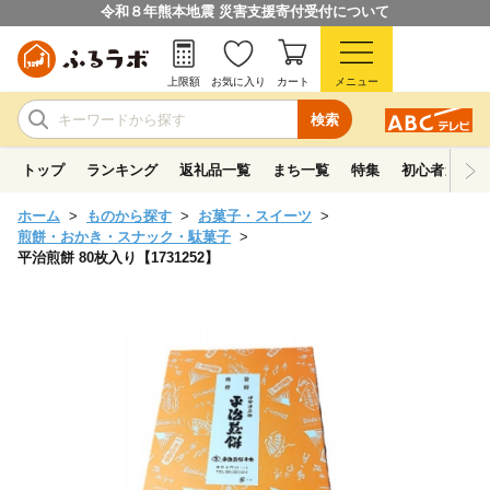
令和８年熊本地震 災害支援寄付受付について
上限額
お気に入り
カート
メニュー
検索
トップ
ランキング
返礼品一覧
まち一覧
特集
初心者ガイド
ホーム
ものから探す
お菓子・スイーツ
煎餅・おかき・スナック・駄菓子
平治煎餅 80枚入り【1731252】