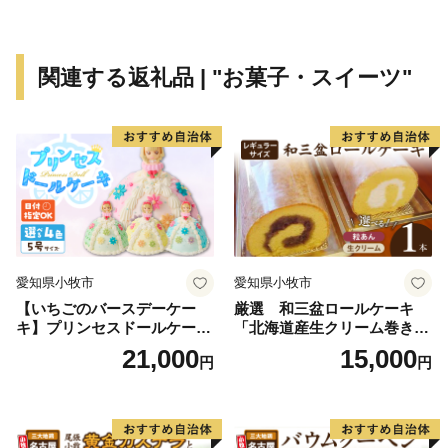
関連する返礼品 | "お菓子・スイーツ"
愛知県小牧市
愛知県小牧市
【いちごのバースデーケー
厳選 和三盆ロールケーキ
キ】プリンセスドールケーキ
「北海道産生クリーム巻き」
日時指定可 スイーツ デザー
または「北海道産粒あん巻
21,000
15,000
円
円
ト 洋菓子 お取り寄せ 愛知県
き」（サイズ：レギュラー）
小牧市 送料無料 誕生日 クリ
和三盆 北海道産生クリー
スマス お祝い キャラクター
ム 北海道産粒あん 34cm 冷
デコレーションケーキ ホー
凍 愛知県 小牧市 アンプチベ
ルケーキ 人形 かわいい こど
アやぐま