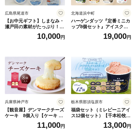
広島県尾道市
北海道浜中町
【お中元ギフト】しまなみ・
ハーゲンダッツ『定番ミニカ
瀬戸田の素材がたっぷり！ジ
ップ8個セット』アイスクリ
ェラート8個
ーム アイス スイーツ デザー
10,000
19,000
円
円
ト_H0016-104
兵庫県神戸市
栃木県那須塩原市
【観音屋】デンマークチーズ
福袋セット（ミレピーニアイ
ケーキ 8個入り【ケーキ チ
ス12個セット）【千本松牧
ーズケーキ 人気スイーツ お
場】 ns025-014-12 【デザー
11,000
13,000
円
円
すすめスイーツ 神戸スイー
ト 詰め合わせ ギフト】
ツ 新感覚チーズケーキ おす