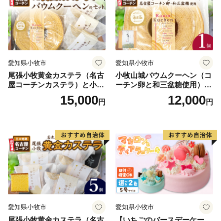
も
愛知県小牧市
愛知県小牧市
尾張小牧黄金カステラ（名古
小牧山城バウムクーヘン（コ
屋コーチンカステラ）と小牧
ーチン卵と和三盆糖使用）
山城バウムクーヘン（コーチ
名古屋コーチン バームクー
15,000
12,000
円
円
ン卵と和三盆糖使用）のセッ
ヘン 和三盆 小牧銘菓 バウム
ト 名古屋コーチン カステ
クーヘン 常温 愛知県 小牧市
ラ ザラメ バームクーヘン 和
アンプチベアやぐま
三盆 小牧銘菓 バウムクーヘ
ン 常温 愛知県 小牧市 アンプ
チベアやぐま
愛知県小牧市
愛知県小牧市
尾張小牧黄金カステラ（名古
【いちごのバースデーケー