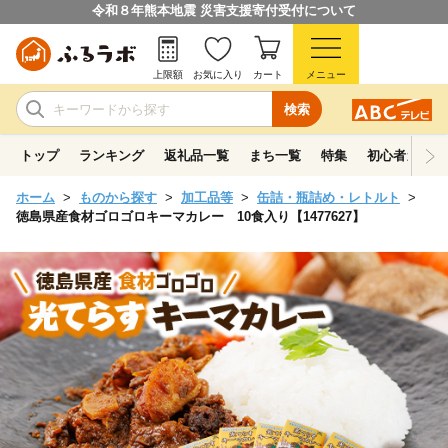
令和８年熊本地震 災害支援寄付受付について
上限額
お気に入り
カート
メニュー
検索
トップ
ランキング
返礼品一覧
まち一覧
特集
初心者ガイド
ホーム
ものから探す
加工品等
缶詰・瓶詰め・レトルト
徳島県産食材ゴロゴロキーマカレー 10食入り【1477627】