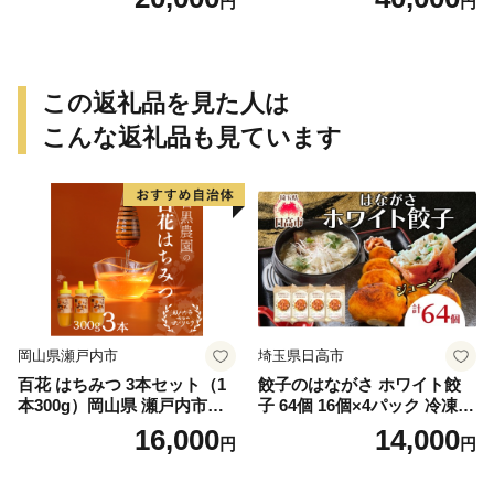
円
円
この返礼品を見た人は
こんな返礼品も見ています
岡山県瀬戸内市
埼玉県日高市
百花 はちみつ 3本セット（1
餃子のはながさ ホワイト餃
本300g）岡山県 瀬戸内市産
子 64個 16個×4パック 冷凍
石黒農園 ヨーグルト パン 砂
中華 点心 B級グルメ ご当地
16,000
14,000
円
円
糖の代わり 香り高い いい香
野菜 おつまみ おかず 簡単調
り 季節の花の蜜 トンガリ容
理 時短 リピート 保存 豚肉
器入り
特製 ポーク 大きめ ジューシ