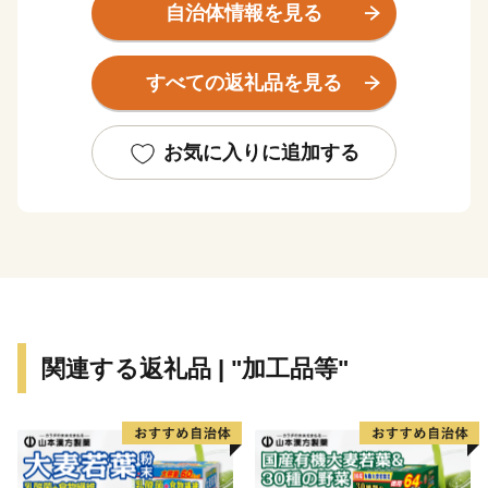
に対して真摯に向き合い、アクションをおこし、普及し
自治体情報を見る
ていくことによって、持続可能な社会づくりを実現して
いく「阿南市オリジナル」の制度運用を行っています。
すべての返礼品を見る
返礼品を提供するのは「EARTH SHIP PARTNER
ANAN」（ESPA）に登録している事業者です。阿南市
では、このESPA事業者とともに新たなムーブメントを
お気に入りに追加する
起こしていきます！
※「EARTH SHIP PARTNER ANAN」登録事業者とは…
阿南市が認定する、環境保全・美化・啓発活動や環境配
慮商品やサービスの提供に対して積極的に取り組む事業
者です。
関連する返礼品 | "加工品等"