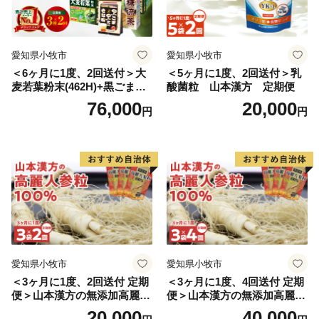
愛知県小牧市
愛知県小牧市
＜6ヶ月に1度、2回送付＞大
＜5ヶ月に1度、2回送付＞乳
麦若葉粉末(462H)+黒ごま黒
酸菌粒 山本漢方 定期便
豆きな粉+ 糖流茶 山本漢
76,000
20,000
円
円
方 定期便
愛知県小牧市
愛知県小牧市
＜3ヶ月に1度、2回送付 定期
＜3ヶ月に1度、4回送付 定期
便＞山本漢方の無添加高麗人
便＞山本漢方の無添加高麗人
参粒
参粒
20,000
40,000