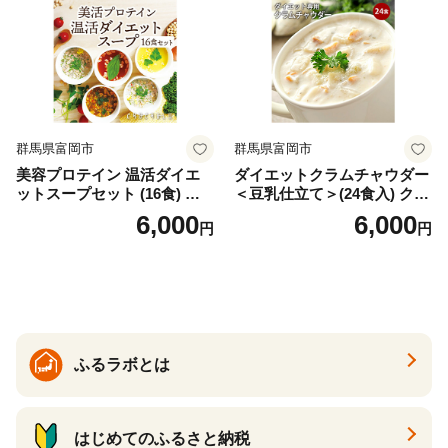
群馬県富岡市
群馬県富岡市
美容プロテイン 温活ダイエ
ダイエットクラムチャウダー
ットスープセット (16食) 小
＜豆乳仕立て＞(24食入) クラ
分け スープ 食べ比べ セット
ムチャウダー 豆乳 ダイエッ
6,000
6,000
円
円
詰合せ クラムチャウダー チ
ト スープ プロテイン たんぱ
ゲ コーン ポタージュ トマト
く質 食物繊維 食品 F20E-799
温活 ダイエット 美容 プロテ
イン 食品 F20E-809
ふるラボとは
はじめてのふるさと納税