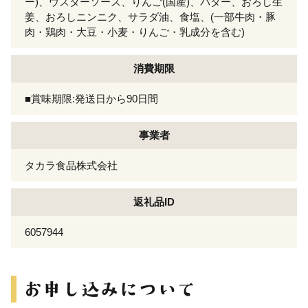
ー)、ウスターソース、りんご(国産)、バター、おろし生
姜、おろしニンニク、サラダ油、食塩、(一部牛肉・豚
肉・鶏肉・大豆・小麦・りんご・乳成分を含む)
消費期限
■賞味期限:発送日から90日間
事業者
タカラ食品株式会社
返礼品ID
6057944