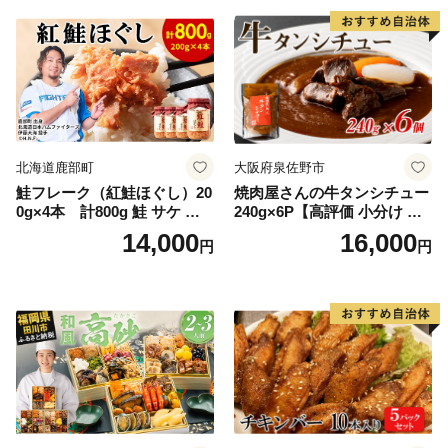
ー ギフト お取り寄せ 日高市
北海道鹿部町
大阪府泉佐野市
鮭フレーク（紅鮭ほぐし）20
焼肉屋さんの牛タンシチュー
0g×4本 計800g 鮭 サケ 鮭
240g×6P【高評価 小分け 惣
ほぐし サケフレーク シャケ
菜 牛たん 一人暮らし 冷凍】
14,000
16,000
円
円
フレーク 鮭フレーク