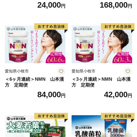
菜 山本漢方 定期便
24,000
168,000
円
円
愛知県小牧市
愛知県小牧市
＜6ヶ月連続＞NMN 山本漢
＜3ヶ月連続＞NMN 山本漢
方 定期便
方 定期便
84,000
42,000
円
円