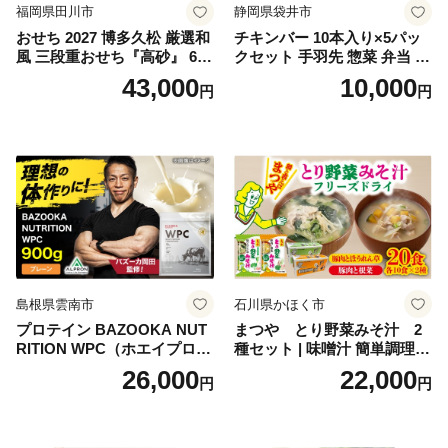
福岡県田川市
静岡県袋井市
おせち 2027 博多久松 厳選和
チキンバー 10本入り×5パッ
風 三段重おせち『高砂』 6.5
クセット 手羽先 惣菜 弁当 お
寸 3段重 2～3人前 おせち料
かず お酒 おつまみ ギフト キ
43,000
10,000
円
円
理 重箱 お正月 冷凍おせち 縁
ャンプ アウトドア キャンプ
起物 祝箸付 福岡 お節 オセチ
飯 保存食 非常食 鶏肉 肉 お
oseti osechi お祝い 迎春おせ
肉 鶏 人気 厳選 静岡県袋井市
ち 本格おせち おせち予約 年
末 年始 お取り寄せ 新春 贅沢
おせち こだわりおせち 惣菜
老舗おせち ふるさと納税お
せち 御節 お節料理 正月 調理
不要 おせち料理2027
島根県雲南市
石川県かほく市
プロテイン BAZOOKA NUT
まつや とり野菜みそ汁 2
RITION WPC（ホエイプロテ
種セット | 味噌汁 簡単調理
イン）＜プレーン＞ 900g｜
お味噌 おみそ みそ とり野菜
26,000
22,000
円
円
バズーカ岡田監修・植物由来
時短料理 時短ごはん ご当地
の甘味料使用・国内製造 島
フリーズドライ
根県雲南市/株式会社アルプ
ロン [AIEN005]