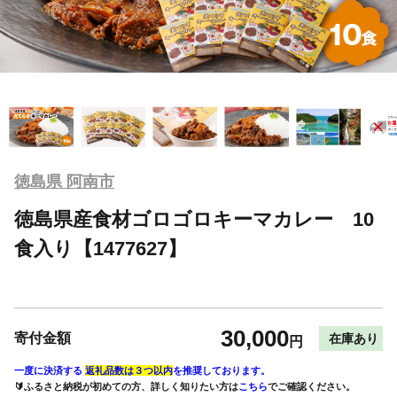
徳島県 阿南市
徳島県産食材ゴロゴロキーマカレー 10
食入り【1477627】
30,000
寄付金額
在庫あり
円
一度に決済する
返礼品数は３つ以内
を推奨しております。
🔰ふるさと納税が初めての方、詳しく知りたい方は
こちら
でご確認ください。