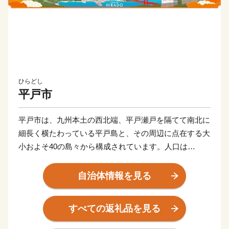
ひらどし
平戸市
平戸市は、九州本土の西北端、平戸瀬戸を隔てて南北に
細長く横たわっている平戸島と、その周辺に点在する大
小およそ40の島々から構成されています。人口は
R4.11.1現在29,268人。島の形は「タツノオトシゴ」に
も似ており、北は玄界灘、西は東シナ海を望んでいま
自治体情報を見る
す。
すべての返礼品を見る