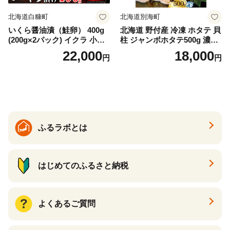
北海道白糠町
北海道別海町
いくら醤油漬（鮭卵） 400g
北海道 野付産 冷凍 ホタテ 貝
(200g×2パック) イクラ 小分
柱 ジャンボホタテ500g 濃厚
け いくら醤油漬 鮭いくら い
な旨味と甘み （ほたて ホタ
22,000
18,000
円
円
くら醤油漬け 鮭 鮭卵 ikura
テ 帆立 貝柱 ホタテ貝柱 大玉
醤油いくら 冷凍いくら いく
大粒 北海道 別海 野付 ふるさ
ら北海道 醤油鮭いくら 人気
と納税）
大好評品 北海道 白糠町
ふるラボとは
はじめてのふるさと納税
よくあるご質問