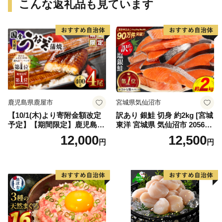
こんな返礼品も見ています
鹿児島県鹿屋市
宮城県気仙沼市
【10/1(木)より寄附金額改定
訳あり 銀鮭 切身 約2kg [宮城
予定】【期間限定】鹿児島県
東洋 宮城県 気仙沼市 205649
大隅産うなぎ蒲焼4尾（400
91] 鮭 魚介類 海鮮 訳アリ 規
12,000
12,500
円
円
g） KN007-023
格外 不揃い さけ サケ 鮭切身
シャケ 切り身 冷凍 家庭用 お
かず 弁当 支援 サーモン 銀鮭
切り身 魚 わけあり