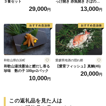
３食セット
っけ開き 赤魚開き さばの開
き 魚醤干し 3種 セット 詰め
29,000
13,000
円
円
合わせ 魚 おかず 肉厚 おいし
い さば 赤魚 縞ホッケ ジョイ
フーズ 魚貝類 お取り寄せ お
取り寄せグルメ 魚醤 ナンプ
ラー 愛知県 小牧市 冷凍 送料
無料
和歌山県白浜町
愛媛県地酒の隠れ郷
和歌山湯浅醤油と鰹だし香る
【愛育フィッシュ】真鯛(45)
珍味 数の子 100g×2パック
20,000
円
10,000
円
この返礼品を見た人は