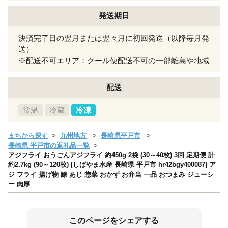
発送期日
決済完了日の翌月または翌々月に初回発送（以降毎月発
送）
※配送不可エリア：クール便配送不可の一部離島や地域
配送
常温
冷蔵
冷凍
まちから探す
九州地方
長崎県平戸市
長崎県 平戸市の返礼品一覧
アジフライ おうごんアジフライ 約450g 2袋 (30～40枚) 3回 定期便 計
約2.7kg (90～120枚) [しばやま水産 長崎県 平戸市 hr42bgy400087] ア
ジ フライ 揚げ物 鯵 あじ 惣菜 おかず お弁当 一品 おつまみ ジューシ
ー 肉厚
このページをシェアする