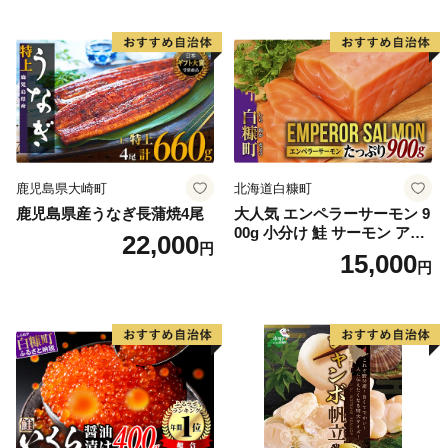
鹿児島県大崎町
北海道白糠町
鹿児島県産うなぎ長蒲焼4尾
大人気 エンペラーサーモン 9
00g 小分け 鮭 サーモン アト
22,000
円
ランティックサーモン 水産
15,000
円
庁長官賞 受賞 さけ シャケ し
ゃけ sake カルパッチョ ソテ
ー レアステーキ 人気 高級 大
満足 美味しい 贈答 生食用 刺
身 お刺身 刺し身 魚介類 海鮮
冷凍 厚切り 薄切り ふるさと
納税 ふるさとチョイス チョ
イス 北海道 白糠町