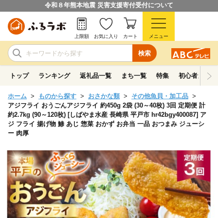
令和８年熊本地震 災害支援寄付受付について
上限額
お気に入り
カート
メニュー
検索
トップ
ランキング
返礼品一覧
まち一覧
特集
初心者ガイド
ホーム
ものから探す
おさかな類
その他魚貝・加工品
アジフライ おうごんアジフライ 約450g 2袋 (30～40枚) 3回 定期便 計
約2.7kg (90～120枚) [しばやま水産 長崎県 平戸市 hr42bgy400087] ア
ジ フライ 揚げ物 鯵 あじ 惣菜 おかず お弁当 一品 おつまみ ジューシ
ー 肉厚