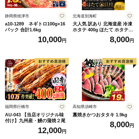
静岡県焼津市
北海道別海町
a10-1289 ネギトロ100g×16
大人気 訳あり 北海道産 冷凍
パック 合計1.6kg
ホタテ 400g ほたて ホタテ
帆立 貝柱 海鮮 魚介類 刺身
10,000
8,000
円
円
大粒 天然 海鮮 ランキング 大
人気 人気 おすすめ 訳あり ）
福岡県行橋市
高知県須崎市
AU-043 【当店オリジナル味
藁焼きかつおタタキ 1.9kg
付け】九州産・鰻の蒲焼２尾
8,000
円
12,000
円