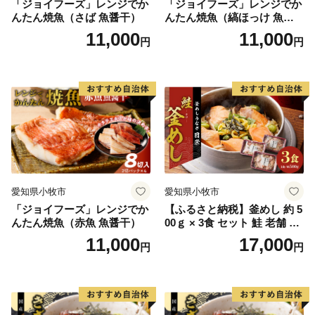
「ジョイフーズ」レンジでか
「ジョイフーズ」レンジでか
んたん焼魚（さば 魚醤干）
んたん焼魚（縞ほっけ 魚醤
干）
11,000
11,000
円
円
愛知県小牧市
愛知県小牧市
「ジョイフーズ」レンジでか
【ふるさと納税】釜めし 約 5
んたん焼魚（赤魚 魚醤干）
00ｇ × 3食 セット 鮭 老舗 急
速冷凍 レンチン 時短 簡単調
11,000
17,000
円
円
理 食品 加工品 海鮮 手作り
ほくほく ご飯 お弁当 おにぎ
り お茶漬け お取り寄せ お取
り寄せグルメ 愛知県 小牧市
送料無料