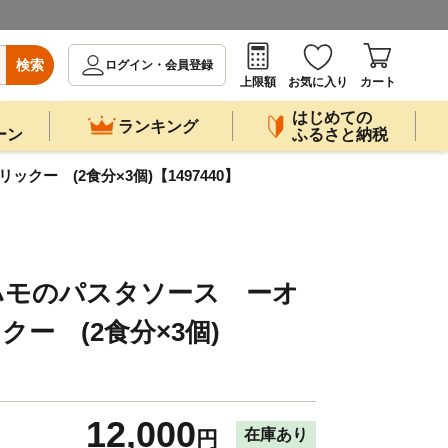
検索
ログイン・会員登録
上限額
お気に入り
カート
はじめての
ランキング
ーン
ふるさと納税
ー (2食分×3個)【1497440】
ハモのパスタソース ーオ
ー (2食分×3個)
12,000
在庫あり
円