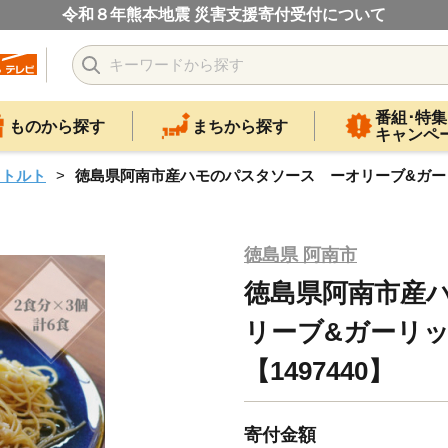
令和８年熊本地震 災害支援寄付受付について
番組･特集
ものから探す
まちから探す
キャンペ
レトルト
徳島県阿南市産ハモのパスタソース ーオリーブ&ガーリック
徳島県 阿南市
徳島県阿南市産
リーブ&ガーリック
【1497440】
寄付金額