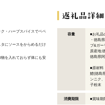
ック・ハーブスパイスでペペ
容量
■お礼品
・徳島県
スタにソースをからめるだけ
ブ&ガーリ
原産地:
徳島県阿
加物を入れておらず体にも安
■原材料
鱧(徳島
ンニク、
子粉末
消費期限
■賞味期