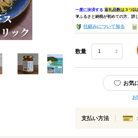
一度に決済する
返礼品数は３つ以
🔰ふるさと納税が初めての方、詳
仕組みについて知る
数量
お気
お
支払い方法