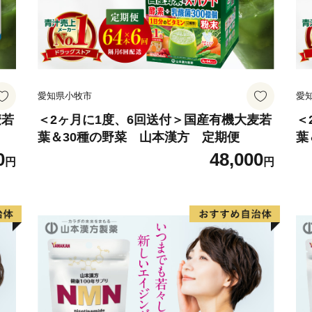
愛知県小牧市
愛
麦若
＜2ヶ月に1度、6回送付＞国産有機大麦若
＜
葉＆30種の野菜 山本漢方 定期便
葉
0
48,000
円
円