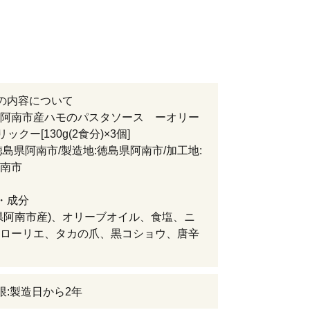
の内容について
阿南市産ハモのパスタソース ーオリー
ックー[130g(2食分)×3個]
徳島県阿南市/製造地:徳島県阿南市/加工地:
南市
・成分
県阿南市産)、オリーブオイル、食塩、ニ
ローリエ、タカの爪、黒コショウ、唐辛
限:製造日から2年