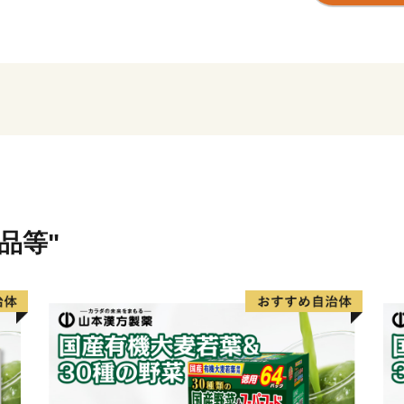
返礼品を提供するのは「EARTH
（ESPA）に登録している
業者とともに新たなムーブ
※「EARTH SHIP PAR
認定する、環境保全・美化
提供に対して積極的に取り
品等"