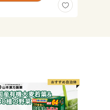
 SHIP PARTNER ANAN」
事業者です。阿南市では、このESPA事
メントを起こしていきます！
TNER ANAN」登録事業者とは…阿南市が
・啓発活動や環境配慮商品やサービスの
組む事業者です。