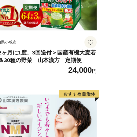
知県小牧市
2ヶ月に1度、3回送付＞国産有機大麦若
＆30種の野菜 山本漢方 定期便
24,000
円