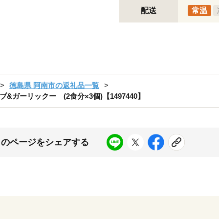
配送
常温
徳島県 阿南市の返礼品一覧
ーリックー (2食分×3個)【1497440】
このページをシェアする