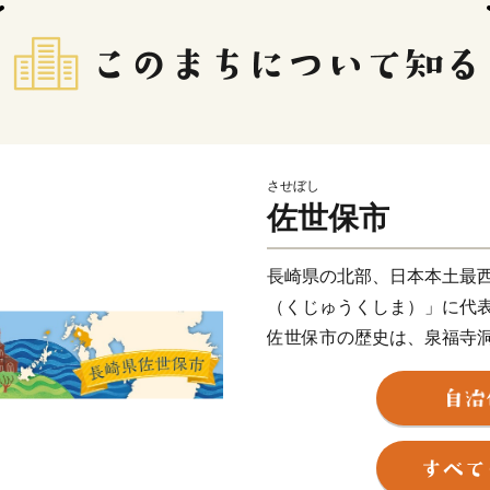
させぼし
佐世保市
長崎県の北部、日本本土最
（くじゅうくしま）」に代
佐世保市の歴史は、泉福寺
約1万5千年前の石器が出土
の土器「豆粒文土器(とうり
明治初期までは、人口約40
19年に旧海軍「第三海軍区