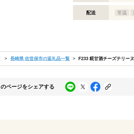
配送
常温
市
長崎県 佐世保市の返礼品一覧
F233 糀甘酒チーズテリーヌ 
このページをシェアする