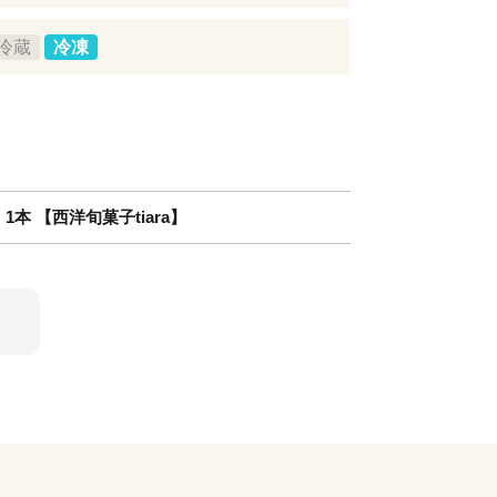
冷蔵
冷凍
1本 【西洋旬菓子tiara】