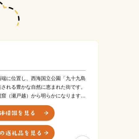
西端に位置し、西海国立公園「九十九島
表される豊かな自然に恵まれた街です。
洞窟（瀬戸越）から明らかになります。
し、1万2千年前の層からは、世界最古
ゅうもんどき)」が出土しました。
00人の半農半漁の一寒村でした。明治
鎮守府」の設置が公布されると急速に