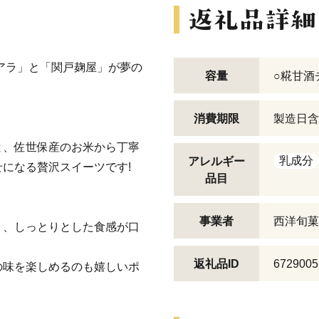
アラ」と「関戸麹屋」が夢の
容量
○糀甘酒チ
消費期限
製造日含
と、佐世保産のお米から丁寧
乳成分
アレルギー
になる贅沢スイーツです!
品目
事業者
西洋旬菓子t
り、しっとりとした食感が口
返礼品ID
6729005
の味を楽しめるのも嬉しいポ