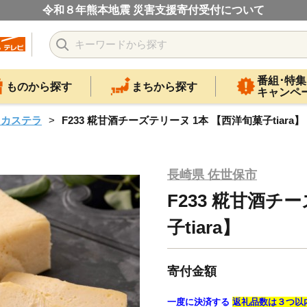
令和８年熊本地震 災害支援寄付受付について
番組･特集
ものから探す
まちから探す
キャンペ
・カステラ
F233 糀甘酒チーズテリーヌ 1本 【西洋旬菓子tiara】
長崎県 佐世保市
F233 糀甘酒チ
子tiara】
寄付金額
一度に決済する
返礼品数は３つ以