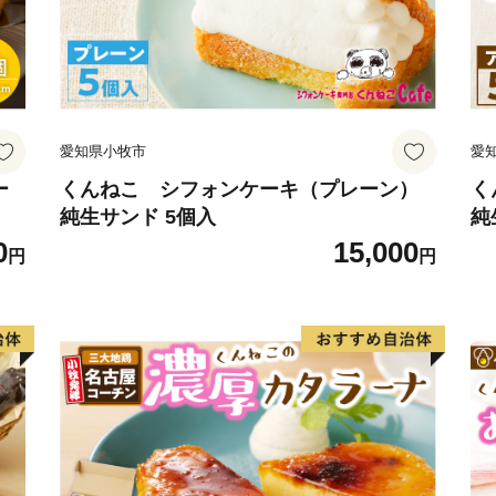
【お問い合わせ先】
佐世保市ふるさと納税担当
電話 050-1707-9329
E-mail: info@furusato-saseb
愛知県小牧市
愛
ー
くんねこ シフォンケーキ（プレーン）
く
純生サンド 5個入
純
0
15,000
円
円