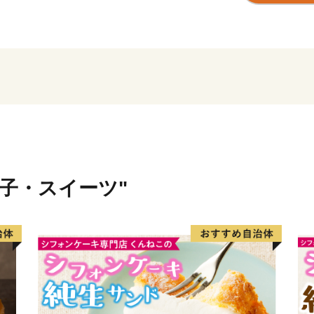
発展し、明治35年に「佐世
ました。
戦後は平和産業港湾都市と
て、現在は製造業とともに
なっています。
また、昭和30年に指定を受
ンの「ハウステンボス」な
年多くの観光客を魅了して
【面 積】426.06k㎡
菓子・スイーツ"
【人 口】239,971人（令
【世帯数】104,477世帯
【市の木】ハナミズキ
【市の花】カノコユリ
【隣接する自治体】長崎県
平戸市、松浦市）、佐賀県