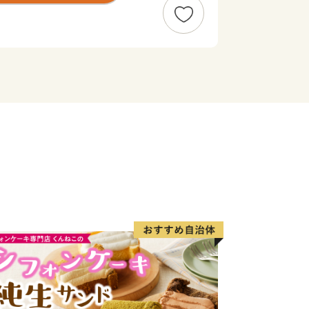
保村」から一挙に「佐世保市」となり
して発展し、「造船」・「炭鉱」を経
、県北地域の商業・サービス業の中心と
けた「西海国立公園」や平成4年オープ
どのアメニティリゾートが整備され、毎
います。
和4年1月1日現在 推計人口）
（川棚町、西海市、佐々町、波佐見町、
（伊万里市、有田町）