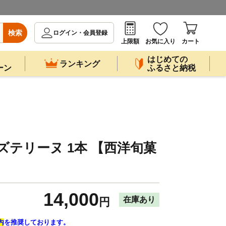
検索
ログイン・会員登録
上限額
お気に入り
カート
はじめての
ランキング
ーン
ふるさと納税
ーズテリーヌ 1本 【西洋旬菓
14,000
在庫あり
円
内
を推奨しております。