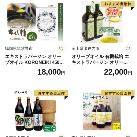
福岡県筑紫野市
岡山県瀬戸内市
エキストラバージン オリー
オリーブオイル 有機栽培 エ
ブオイル KORONEIKI 450g
キストラバージン オリーブ
[筑前たなか油屋 福岡県 筑紫
オイル シングル 2本 セット
18,000
22,000
円
円
野市 21760403] 油 食用油 オ
オーガニック 調味料 油 オリ
リーブ油
ーブ油 食用油 ギフト