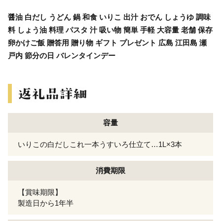
醤油 白だし うどん 鍋 和食 いりこ 出汁 おでん しょうゆ 調味
料 しょう油 料理 パスタ 汁 吸い物 簡単 手軽 大容量 老舗 保存
卵かけご飯 贈答用 贈り物 ギフト プレゼント 広島 江田島 瀬
戸内 節分の日 バレンタインデー
容量
いりこの白だしこれ一本うすいろ仕立て…1L×3本
消費期限
【賞味期限】
製造日から1年半