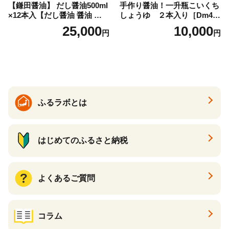
【鎌田醤油】 だし醤油500ml
手作り醤油！一升瓶こいくち
×12本入【だし醤油 醤油 人気
しょうゆ ２本入り［Dm4］
おすすめ 人気だし醤油 出汁
｜手作り 醤油 和歌山県 印南
25,000
10,000
円
円
醤油 AE1021】
町 一升瓶 こいくちしょうゆ
伝統製法 醤油 日本食 調味料
地元産 大豆 小麦 塩 だし 煮
物 和食 醤油 肉料理 魚料理
野菜料理 醤油 郷土料理 家庭
料理 醤油
ふるラボとは
はじめてのふるさと納税
よくあるご質問
コラム