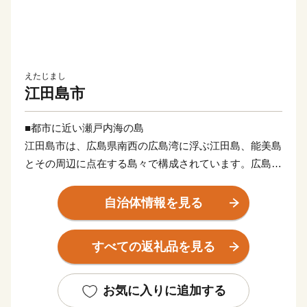
えたじまし
江田島市
■都市に近い瀬戸内海の島
江田島市は、広島県南西の広島湾に浮ぶ江田島、能美島
とその周辺に点在する島々で構成されています。広島市
からは海上約7.5キロメートル、呉市からは海上約6キロ
メートルに位置し、呉市とは音戸大橋と早瀬大橋で結ば
自治体情報を見る
れています。また広島港からも定期船が頻繁に行き来
し、海路からもアクセスしやすい環境にあります。
すべての返礼品を見る
空から見るとザリガニのような形をしており、その複雑
な形状から周辺の海域は場所ごとに個性があります。年
中穏やかな江田島湾、風光明媚な沖美町沿岸、潮の流れ
お気に入りに追加する
が速い早瀬等々、表情豊かな各海域は、全国トップクラ