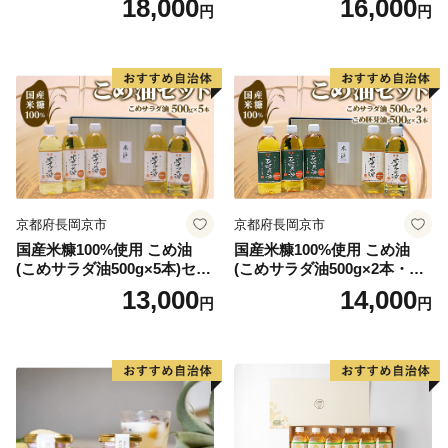
18,000
16,000
円
円
ん狩りやいちご狩り、イチジク狩りなどの収穫体験も季
節ごとに体験でき、おなかも心も満たされます。お取り
寄せで島の味を堪能した後は、ぜひ島にも遊びに来てく
ださい。
京都府長岡京市
京都府長岡京市
国産米糠100%使用 こめ油
国産米糠100%使用 こめ油
(こめサラダ油500g×5本)セッ
(こめサラダ油500g×2本・こ
ト [1574]
め胚芽油500g×3本)セット [1
13,000
14,000
円
円
573]