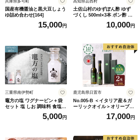
兵庫県多可町
高知県芸西村
国産有機醤油と黒大豆しょう
土佐山村のゆずぽん酢 ゆず
ゆ詰め合わせ[164]
づくし 500ml×3本 ポン酢 ポ
ンズ ゆず 柚子 調味料 さっぱ
15,000
10,000
円
円
り 美味しい おいしい 鍋 しゃ
ぶしゃぶ 冷奴 魚料理 蒸し料
理 ドレッシング セット
三重県南伊勢町
鹿児島県日置市
竈方の塩 ワグナービン＋袋
No.005-B ＜イタリア産＆ガ
セット 塩 しお 調味料 食塩
ーリックオイル＞オリーブオ
天然 ミネラル 調味料 ソルト
イルセット(200ml×2本) 日置
5,000
17,000
円
円
salt 料理 味付 おにぎり 三重
市 特産品 調味料 油 エキスト
県 南伊勢 伊勢 志摩 5000円 5
ラバージン オリーブ セット
000円以下 五千円
ガーリック【鹿児島オリー
ブ】