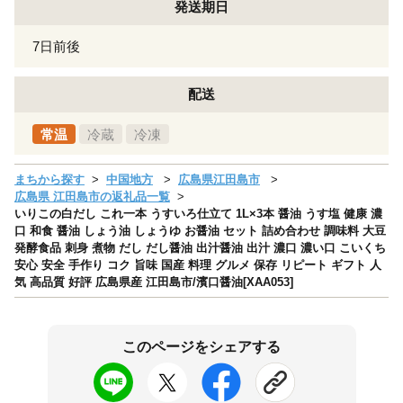
発送期日
7日前後
配送
常温
冷蔵
冷凍
まちから探す
中国地方
広島県江田島市
広島県 江田島市の返礼品一覧
いりこの白だし これ一本 うすいろ仕立て 1L×3本 醤油 うす塩 健康 濃
口 和食 醤油 しょう油 しょうゆ お醤油 セット 詰め合わせ 調味料 大豆
発酵食品 刺身 煮物 だし だし醤油 出汁醤油 出汁 濃口 濃い口 こいくち
安心 安全 手作り コク 旨味 国産 料理 グルメ 保存 リピート ギフト 人
気 高品質 好評 広島県産 江田島市/濱口醤油[XAA053]
このページをシェアする