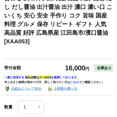
し だし醤油 出汁醤油 出汁 濃口 濃い口 こ
いくち 安心 安全 手作り コク 旨味 国産
料理 グルメ 保存 リピート ギフト 人気
高品質 好評 広島県産 江田島市/濱口醤油
[XAA053]
16,000
寄付金額
在庫あり
円
一度に決済する
返礼品数は３つ以内
を推奨しております。
🔰ふるさと納税が初めての方、詳しく知りたい方は
こちら
でご確認ください。
仕組みについて知る
上限額を調べる
数量