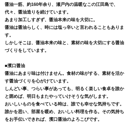
醤油一筋、約160年余り、瀬戸内の温暖なこの江田島で、
代々、醤油造りを続けています。
あまり加工しすぎず、醤油本来の味を大切に。
醤油は醤油らしく、時には塩っ辛いと言われることもありま
す。
しかしそこは、醤油本来の味と、素材の味を大切にする醤油
づくりをしています。
■濱口醤油
醤油にあまり味は付けません。食材の味がする、素材を活か
す醤油づくりを心がけています。
しんどい事、つらい事があっても、明るく楽しい食卓を誰か
と囲めば、明日もまたやっていけそうな気がします。
おいしいものを食べている時は、誰でも幸せな気持ちです。
誰かを思い、部屋を暖め、おいしい料理を作る。その気持ち
をお手伝いできれば、濱口醤油のよろこびです。