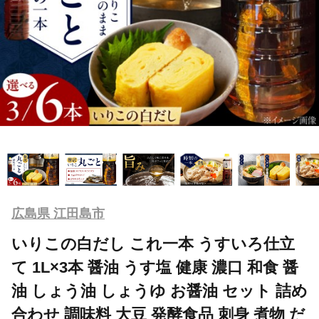
広島県 江田島市
いりこの白だし これ一本 うすいろ仕立
て 1L×3本 醤油 うす塩 健康 濃口 和食 醤
油 しょう油 しょうゆ お醤油 セット 詰め
合わせ 調味料 大豆 発酵食品 刺身 煮物 だ