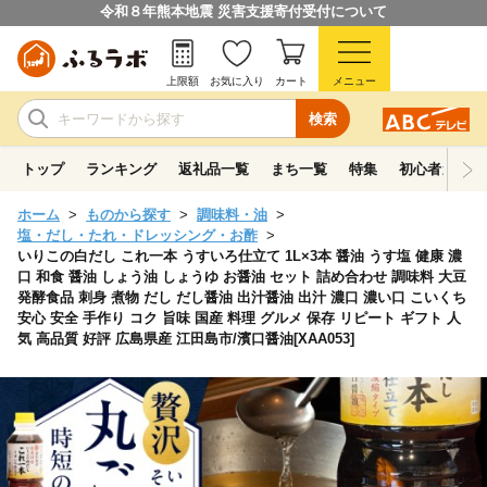
令和８年熊本地震 災害支援寄付受付について
上限額
お気に入り
カート
メニュー
検索
トップ
ランキング
返礼品一覧
まち一覧
特集
初心者ガイド
ホーム
ものから探す
調味料・油
塩・だし・たれ・ドレッシング・お酢
いりこの白だし これ一本 うすいろ仕立て 1L×3本 醤油 うす塩 健康 濃
口 和食 醤油 しょう油 しょうゆ お醤油 セット 詰め合わせ 調味料 大豆
発酵食品 刺身 煮物 だし だし醤油 出汁醤油 出汁 濃口 濃い口 こいくち
安心 安全 手作り コク 旨味 国産 料理 グルメ 保存 リピート ギフト 人
気 高品質 好評 広島県産 江田島市/濱口醤油[XAA053]