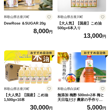
和歌山県古座川町
和歌山県古座川町
DewRose ＆SUGAR 20g
【大人気】【国産】こめ油
500g×6本入り
8,000
円
13,000
円
和歌山県古座川町
和歌山県白浜町
【大人気】【国産】こめ油
無添加 梅酢 500ml×2本 梅と
1,500g×10本
天日塩だけ 農家の手作り完
熟梅酢 調味料
30,000
5,000
円
円