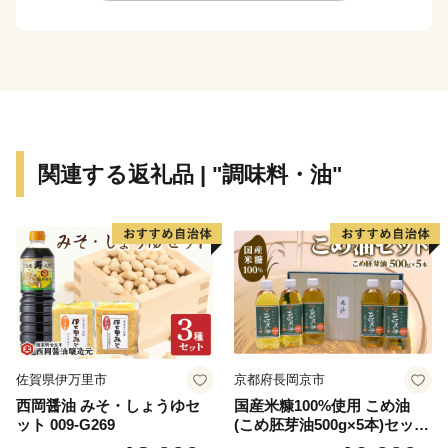
スの生産を誇る牡蠣を始め水産物の宝庫となっていま
す。
■バラエティに富んだ生産者
水産物以外にも、瀬戸内海の穏やかな気候を生かした農
産物、技を駆使した加工食品や工芸品が多種多様につく
関連する返礼品 | "調味料・油"
られています。何より魅力的なのは、これら産品をつく
っている生産者の人柄です。「この人たちがつくってい
るならぜひ買ってみたい！」。そう思わせてくれる個性
豊かな生産者のこだわりが詰まった島の恵みをぜひお楽
しみください。
■島ならではの体験にも注目
島の風光明媚な自然環境を生かした体験プログラムもお
佐賀県伊万里市
京都府長岡京市
ススメです。表情豊かな海で行われるカヌーやSUPなど
西岡醤油 みそ・しょうゆセ
国産米糠100%使用 こめ油
のマリンアクティビティ、春秋の行楽シーズンはサイク
ット 009-G269
(こめ胚芽油500g×5本)セット
リング、トレッキング、釣りも楽しめます。また、みか
[1575]