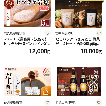
鹿児島県出水市
宮崎県美郷町
i700-01 《業務用・訳あり》
だしパック うまみだし 野菜
ヒマラヤ岩塩ピンクパウダー
だし 2セット 合計256g(8g×8
タイプ(5kg) 岩塩 塩 調味料
パック×2種×2セット) [岡田商
12,000
18,000
円
円
しお 保存料不使用 天然 パウ
店 宮崎県 美郷町 31ac0069]
ダータイプ グレインミルタ
国産 粉末 ダシ 出汁パック し
イプ 料理 バスソルト 入浴 普
いたけ 無塩
段使い ギフト 贈り物【ソル
ティースマイル】
香川県坂出市
和歌山県印南町