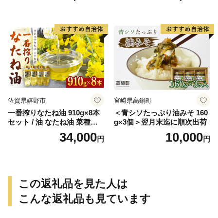
佐賀県嬉野市
宮崎県高鍋町
一番搾りなたね油 910g×8本
＜青シソたっぷり油みそ 160
セット / 油 なたね油 菜種油
g×3個＞翌月末迄に順次出荷
ナタネ【山下製油】 [NBE00
34,000
10,000
円
円
7]
この返礼品を見た人は
こんな返礼品も見ています