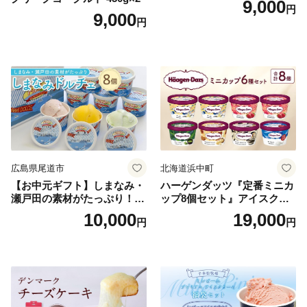
9,000
円
9,000
円
広島県尾道市
北海道浜中町
【お中元ギフト】しまなみ・
ハーゲンダッツ『定番ミニカ
瀬戸田の素材がたっぷり！ジ
ップ8個セット』アイスクリ
ェラート8個
ーム アイス スイーツ デザー
10,000
19,000
円
円
ト_H0016-104