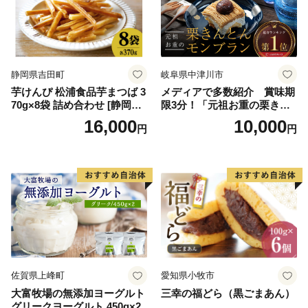
バニラ＆クッキー ウベ 沖縄
紅イモ 塩ちんすこう 沖縄シ
ークヮーサー 沖縄黒糖 琉球
ロイヤルミルクティ 沖縄パ
イン
静岡県吉田町
岐阜県中津川市
芋けんぴ 松浦食品芋まつば 3
メディアで多数紹介 賞味期
70g×8袋 詰め合わせ [静岡伊
限3分！「元祖お重の栗きん
勢丹(松浦食品) 静岡県 吉田町
とんモンブラン」 【未来の
16,000
10,000
円
円
22424274] 芋ケンピ セット
ご褒美】スイーツ 栗 モンブ
小袋 個包装 小分け
ラン くりきんとん デザート
ご褒美 お取り寄せ くり お菓
子 菓子 F4N-2298
佐賀県上峰町
愛知県小牧市
大富牧場の無添加ヨーグルト
三幸の福どら（黒ごまあん）
グリークヨーグルト 450g×2