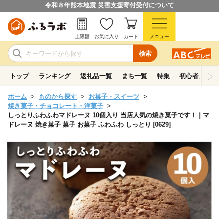
令和８年熊本地震 災害支援寄付受付について
上限額
お気に入り
カート
メニュー
検索
トップ
ランキング
返礼品一覧
まち一覧
特集
初心者ガイド
ホーム
ものから探す
お菓子・スイーツ
焼き菓子・チョコレート・洋菓子
しっとりふわふわマドレーヌ 10個入り 当店人気の焼き菓子です！｜マ
ドレーヌ 焼き菓子 菓子 お菓子 ふわふわ しっとり [0629]