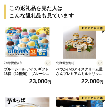
個包装 贈り物 老舗 お茶菓子
この返礼品を見た人は
こんな返礼品も見ています
沖縄県浦添市
北海道別海町
ブルーシール アイス ギフト
べつかいのアイスクリーム屋
18個（12種類）| ブルーシー
さんプレミアムミルクリッチ
ルアイス ブルーシールアイ
12個（AP-01）（ 北海道アイ
23,000
22,000
円
円
スクリーム 着日指定可能 送
ス 北海道産アイス アイス ア
料無料 ジェラート 沖縄県 バ
イススイーツ アイスクリー
ースデー 贈り物 プレゼント
ム 北海道産アイスクリーム
誕生日 カップ 詰め合わせ バ
道産アイス 道産アイスクリ
ラエティ | バニラ チョコレー
ーム ギフト 詰合せ 詰め合わ
ト ストロベリー ピスタチオ
せ ふるさと納税 ）