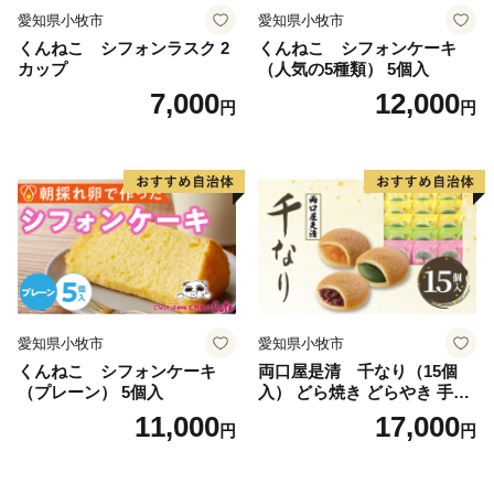
愛知県小牧市
愛知県小牧市
くんねこ シフォンラスク 2
くんねこ シフォンケーキ
カップ
（人気の5種類） 5個入
7,000
12,000
円
円
愛知県小牧市
愛知県小牧市
くんねこ シフォンケーキ
両口屋是清 千なり（15個
（プレーン） 5個入
入） どら焼き どらやき 手土
産 お土産 土産 丹波大納言小
11,000
17,000
円
円
豆 抹茶 林檎 りんご 慶事 お
祝い 法事 法要 詰め合わせ お
取り寄せ 瓢箪 豊臣秀吉 焼印