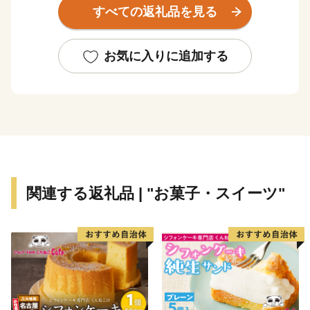
すべての返礼品を見る
自然と触れ合い体験ができる、広大な敷地の「きさいち
植物園」や国内最大級の人道吊り橋「星のブランコ」、
お気に入りに追加する
ぶどう狩りなど魅力あるスポットがたくさんあります。
子育て支援や小中一貫教育を導入するなど、安心して子
育てできるための支援や施設の充実を進めた結果、子育
て世帯に選ばれるまちになり、15歳未満と30～40代の
子育て世帯の人口が増えています。
関連する返礼品 | "お菓子・スイーツ"
今後も、「懐かしさと新しさが交わる みんなの心が和
むまち」を目指して取り組んでいますので、皆様からの
応援を心よりお待ちしております。