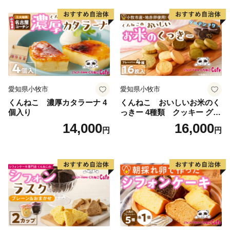
愛知県小牧市
愛知県小牧市
くんねこ 濃厚カタラーナ 4
くんねこ おいしいお米のく
個入り
っきー 4種類 クッキー グル
テンフリー
14,000
16,000
円
円