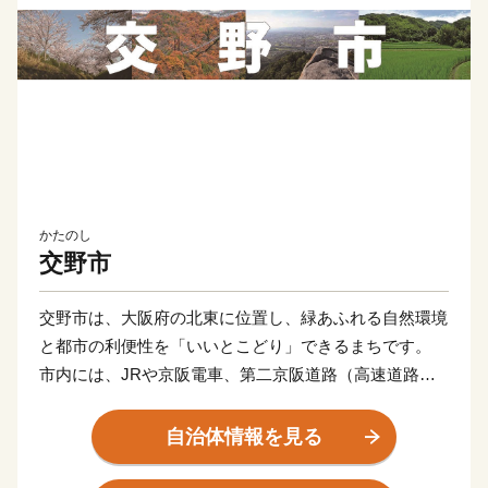
かたのし
交野市
交野市は、大阪府の北東に位置し、緑あふれる自然環境
と都市の利便性を「いいとこどり」できるまちです。
市内には、JRや京阪電車、第二京阪道路（高速道路）
が通り、都市部へのアクセスも良好。
大阪市内までは、電車、車とも30分圏内という近さで行
自治体情報を見る
くことができ、通勤や通学だけでなく、おでかけにも便
利です。