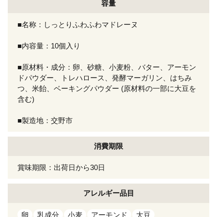
容量
■名称：しっとりふわふわマドレーヌ
■内容量：10個入り
■原材料・成分：卵、砂糖、小麦粉、バター、アーモン
ドパウダー、トレハロース、発酵マーガリン、はちみ
つ、米飴、ベーキングパウダー (原材料の一部に大豆を
含む)
■製造地：交野市
消費期限
賞味期限：出荷日から30日
アレルギー
品目
卵
乳成分
小麦
アーモンド
大豆