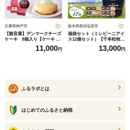
兵庫県神戸市
栃木県那須塩原市
【観音屋】デンマークチーズ
福袋セット（ミレピーニアイ
ケーキ 8個入り【ケーキ チ
ス12個セット）【千本松牧
ーズケーキ 人気スイーツ お
場】 ns025-014-12 【デザー
11,000
13,000
円
円
すすめスイーツ 神戸スイー
ト 詰め合わせ ギフト】
ツ 新感覚チーズケーキ おす
すめケーキ 兵庫県 神戸市 D0
910-17】
ふるラボとは
はじめてのふるさと納税