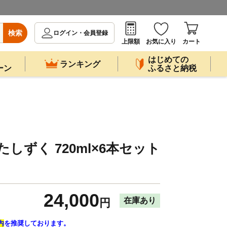
検索
ログイン・会員登録
上限額
お気に入り
カート
はじめての
ランキング
ーン
ふるさと納税
たしずく 720ml×6本セット
24,000
在庫あり
円
内
を推奨しております。