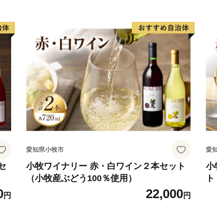
愛知県小牧市
愛
セ
小牧ワイナリー 赤・白ワイン２本セット
小
（小牧産ぶどう100％使用）
ト
0
22,000
円
円