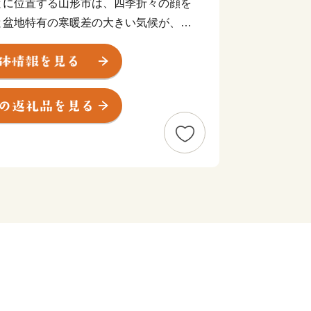
とに位置する山形市は、四季折々の顔を
と盆地特有の寒暖差の大きい気候が、さ
ットなどのフルーツ、つや姫を代表とす
うな舌触りが特徴の山形牛などの「山形
ます。 街中には商家の蔵や旧家が数
雰囲気を醸し出しています。