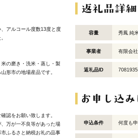
、アルコール度数13度と度
容量
秀鳳 純米
た。
事業者
有限会社
・米の磨き・洗米・蒸し・製
返礼品ID
7081935
る山形市の地場産品です。
ご確認をお願い致します。
申込条件
何度も申
が、万が一不良等があった場
形市ふるさと納税お礼の品事