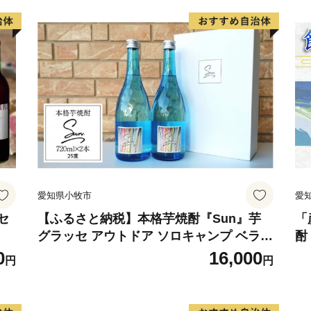
愛知県小牧市
愛
セ
【ふるさと納税】本格芋焼酎『Sun』芋
「
グラッセ アウトドア ソロキャンプ ベラン
酎
ピング 巣ごもり 就労支援
合
0
16,000
円
円
焼