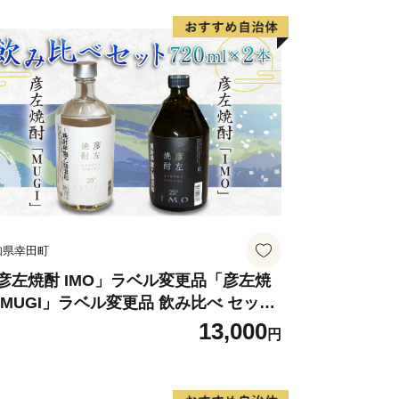
知県幸田町
彦左焼酎 IMO」ラベル変更品「彦左焼
 MUGI」ラベル変更品 飲み比べ セット
計2本 720ml×各1本 25度 焼酎 お酒 麦
13,000
円
酎 芋焼酎