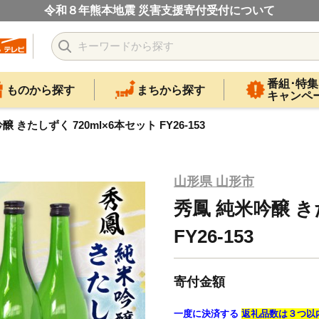
令和８年熊本地震 災害支援寄付受付について
番組･特集
ものから探す
まちから探す
キャンペ
 きたしずく 720ml×6本セット FY26-153
山形県 山形市
秀鳳 純米吟醸 き
FY26-153
寄付金額
一度に決済する
返礼品数は３つ以