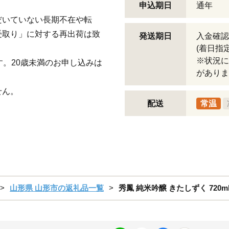
申込期日
通年
だいていない長期不在や転
受取り」に対する再出荷は致
発送期日
入金確認
(着日指
※状況に
す。20歳未満のお申し込みは
がありま
せん。
配送
常温
山形県 山形市の返礼品一覧
秀鳳 純米吟醸 きたしずく 720ml×