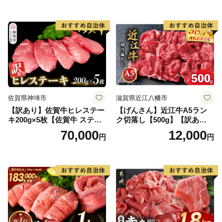
ンバーグ 牛肉 豚肉 国産 お弁
当 おかず 惣菜 おすすめ 人
気】(H083106)
佐賀県神埼市
滋賀県近江八幡市
【訳あり】佐賀牛ヒレステー
【げんさん】近江牛A5ラン
キ200g×5枚【佐賀牛 ステー
ク切落し【500g】【訳あり】
キ ブランド肉 ヒレ肉 フィレ
【DG12W】
70,000
12,000
円
円
肉 ジューシー ヘルシー】(H0
65175)