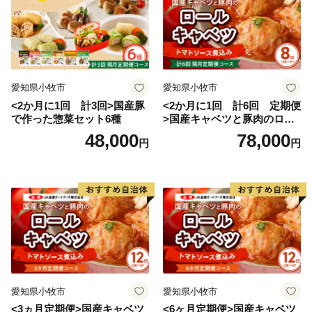
愛知県小牧市
愛知県小牧市
<2か月に1回 計3回>国産豚
<2か月に1回 計6回 定期便
で作った惣菜セット6種
>国産キャベツと豚肉のロー
ルキャベツ（4P入り）
48,000
78,000
円
円
愛知県小牧市
愛知県小牧市
<3ヵ月定期便>国産キャベツ
<6ヶ月定期便>国産キャベツ