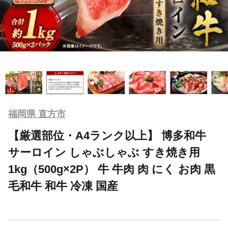
福岡県 直方市
【厳選部位・A4ランク以上】 博多和牛
サーロイン しゃぶしゃぶ すき焼き用
1kg（500g×2P） 牛 牛肉 肉 にく お肉 黒
毛和牛 和牛 冷凍 国産