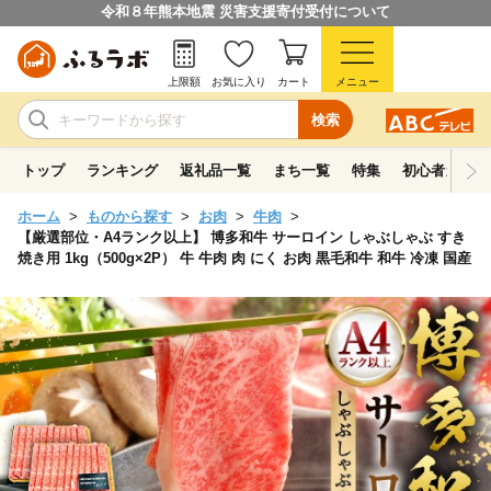
令和８年熊本地震 災害支援寄付受付について
上限額
お気に入り
カート
メニュー
検索
トップ
ランキング
返礼品一覧
まち一覧
特集
初心者ガイド
ホーム
ものから探す
お肉
牛肉
【厳選部位・A4ランク以上】 博多和牛 サーロイン しゃぶしゃぶ すき
焼き用 1kg（500g×2P） 牛 牛肉 肉 にく お肉 黒毛和牛 和牛 冷凍 国産