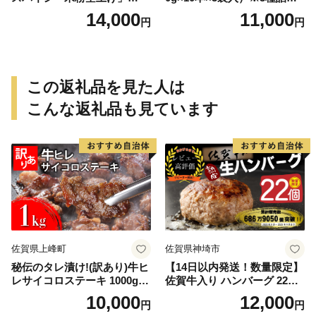
（計2kg 500g×4袋）手羽先
合わせ 焼き鳥 おつまみ バー
14,000
11,000
円
円
風
ベキュー 小分け 国産 鶏肉 焼
鳥 やきとり 串 惣菜 おかず
晩酌 冷凍 パーティー 便利 食
材 具材 お家居酒屋 詰め合わ
せ
この返礼品を見た人は
こんな返礼品も見ています
佐賀県上峰町
佐賀県神埼市
秘伝のタレ漬け!(訳あり)牛ヒ
【14日以内発送！数量限定】
レサイコロステーキ 1000g
佐賀牛入り ハンバーグ 22個
【B-1098-AS】
2.6kg(120g×22個)【佐賀牛
10,000
12,000
円
円
黒毛和牛 ブランド牛 九州 ハ