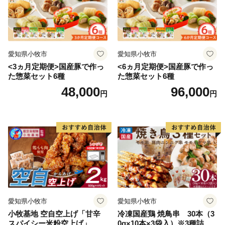
愛知県小牧市
愛知県小牧市
<3ヵ月定期便>国産豚で作っ
<6ヵ月定期便>国産豚で作っ
た惣菜セット6種
た惣菜セット6種
48,000
96,000
円
円
愛知県小牧市
愛知県小牧市
小牧基地 空自空上げ「甘辛
冷凍国産鶏 焼鳥串 30本（3
スパイシー米粉空上げ」
0g×10本×3袋入）※3種詰め