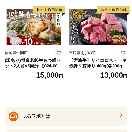
福岡県中間市
宮崎県えびの市
(訳あり)博多若杉牛もつ鍋セ
【宮崎牛】サイコロステーキ
ット2人前×5回分 【024-002
赤身＆霜降り 400g(各200g×
7】
１P 計2P) 真空パック 冷凍
15,000
13,000
円
円
ふるラボとは