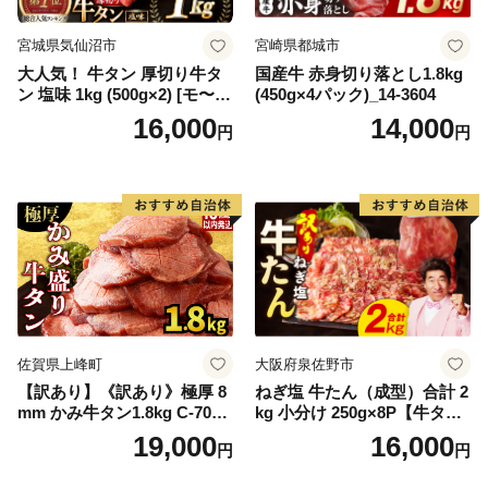
宮城県気仙沼市
宮崎県都城市
大人気！ 牛タン 厚切り牛タ
国産牛 赤身切り落とし1.8kg
ン 塩味 1kg (500g×2) [モ〜ラ
(450g×4パック)_14-3604
ンド 宮城県 気仙沼市 205646
16,000
14,000
円
円
60] 肉 牛肉 精肉 牛たん 牛タ
ン塩 牛たん塩 冷凍 焼肉 BB
Q アウトドア バーベキュー
厚切り タン
佐賀県上峰町
大阪府泉佐野市
【訳あり】《訳あり》極厚 8
ねぎ塩 牛たん（成型）合計 2
mm かみ牛タン1.8kg C-709-
kg 小分け 250g×8P【牛タン
AS
牛肉 焼肉用 薄切り 訳あり サ
19,000
16,000
円
円
イズ不揃い】