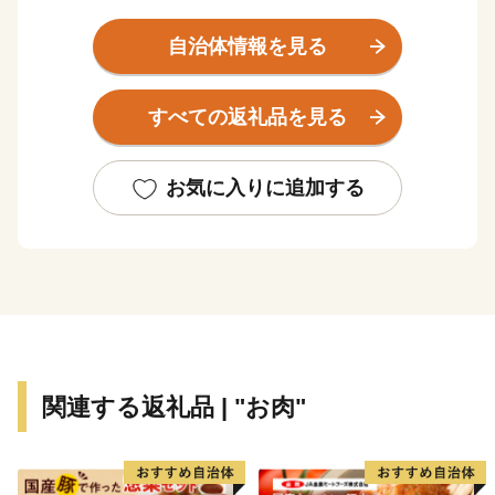
父なる福智山と母なる遠賀川に代表される豊かな自然に
自治体情報を見る
恵まれ、春には約13万本のチューリップが咲き誇りま
す。また、江戸時代は直方藩の城下町として、明治以降
すべての返礼品を見る
は石炭業や鉄工業で筑豊炭田の中心都市として栄えるな
ど、深い歴史も息づいています。
お気に入りに追加する
自然と歴史が織り成す直方市。あなたの温かいご支援
を、心よりお待ちしております。
※令和元年6月以降、総務省によるふるさと納税の見直
しにより、直方市内に住所を有する方に対して返礼品の
送付はできません。何卒、ご理解のほどお願い申し上げ
ます。
関連する返礼品 | "お肉"