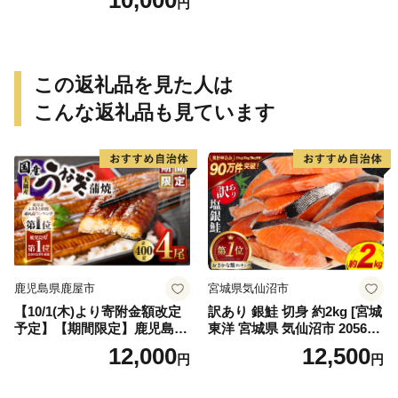
10,000
円
この返礼品を見た人は
こんな返礼品も見ています
鹿児島県鹿屋市
宮城県気仙沼市
【10/1(木)より寄附金額改定
訳あり 銀鮭 切身 約2kg [宮城
予定】【期間限定】鹿児島県
東洋 宮城県 気仙沼市 205649
大隅産うなぎ蒲焼4尾（400
91] 鮭 魚介類 海鮮 訳アリ 規
12,000
12,500
円
円
g） KN007-023
格外 不揃い さけ サケ 鮭切身
シャケ 切り身 冷凍 家庭用 お
かず 弁当 支援 サーモン 銀鮭