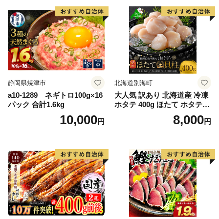
切り身 魚 わけあり
静岡県焼津市
北海道別海町
a10-1289 ネギトロ100g×16
大人気 訳あり 北海道産 冷凍
パック 合計1.6kg
ホタテ 400g ほたて ホタテ
帆立 貝柱 海鮮 魚介類 刺身
10,000
8,000
円
円
大粒 天然 海鮮 ランキング 大
人気 人気 おすすめ 訳あり ）