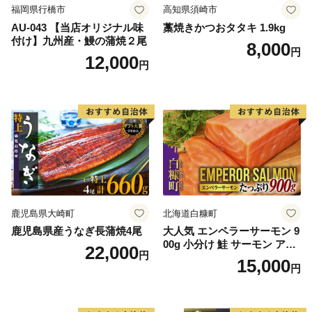
福岡県行橋市
高知県須崎市
AU-043 【当店オリジナル味
藁焼きかつおタタキ 1.9kg
付け】九州産・鰻の蒲焼２尾
8,000
円
12,000
円
鹿児島県大崎町
北海道白糠町
鹿児島県産うなぎ長蒲焼4尾
大人気 エンペラーサーモン 9
00g 小分け 鮭 サーモン アト
22,000
円
ランティックサーモン 水産
15,000
円
庁長官賞 受賞 さけ シャケ し
ゃけ sake カルパッチョ ソテ
ー レアステーキ 人気 高級 大
満足 美味しい 贈答 生食用 刺