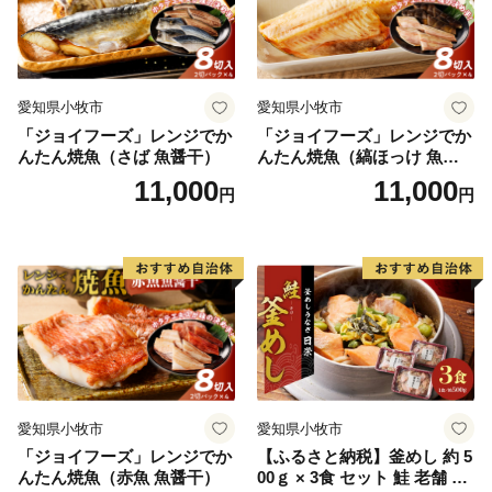
愛知県小牧市
愛知県小牧市
「ジョイフーズ」レンジでか
「ジョイフーズ」レンジでか
んたん焼魚（さば 魚醤干）
んたん焼魚（縞ほっけ 魚醤
干）
11,000
11,000
円
円
愛知県小牧市
愛知県小牧市
「ジョイフーズ」レンジでか
【ふるさと納税】釜めし 約 5
んたん焼魚（赤魚 魚醤干）
00ｇ × 3食 セット 鮭 老舗 急