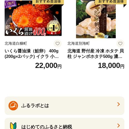
身 お刺身 刺し身 魚介類 海鮮
冷凍 厚切り 薄切り ふるさと
納税 ふるさとチョイス チョ
イス 北海道 白糠町
北海道白糠町
北海道別海町
いくら醤油漬（鮭卵） 400g
北海道 野付産 冷凍 ホタテ 貝
(200g×2パック) イクラ 小分
柱 ジャンボホタテ500g 濃厚
け いくら醤油漬 鮭いくら い
な旨味と甘み （ほたて ホタ
22,000
18,000
円
円
くら醤油漬け 鮭 鮭卵 ikura
テ 帆立 貝柱 ホタテ貝柱 大玉
醤油いくら 冷凍いくら いく
大粒 北海道 別海 野付 ふるさ
ら北海道 醤油鮭いくら 人気
と納税）
大好評品 北海道 白糠町
ふるラボとは
はじめてのふるさと納税