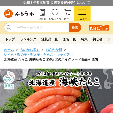
令和８年熊本地震 災害支援寄付受付について
上限額
お気に入り
カート
メニュー
検索
トップ
ランキング
返礼品一覧
まち一覧
特集
初心者ガイド
ホーム
ものから探す
おさかな類
いくら・数の子・明太子・たらこ・キャビア
北海道産 たらこ 海峡たらこ 250g 北のハイグレード食品＋ 受賞