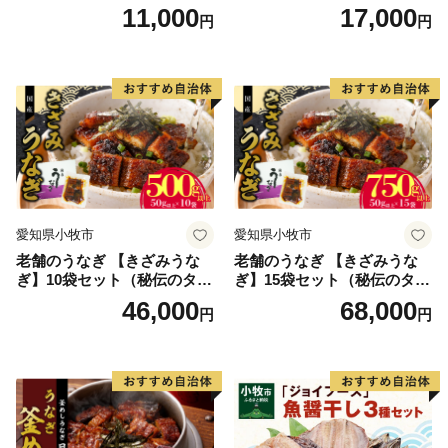
速冷凍 レンチン 時短 簡単調
11,000
17,000
円
円
理 食品 加工品 海鮮 手作り
ほくほく ご飯 お弁当 おにぎ
り お茶漬け お取り寄せ お取
り寄せグルメ 愛知県 小牧市
送料無料
愛知県小牧市
愛知県小牧市
老舗のうなぎ 【きざみうな
老舗のうなぎ 【きざみうな
ぎ】10袋セット（秘伝のタレ
ぎ】15袋セット（秘伝のタレ
付）
付）
46,000
68,000
円
円