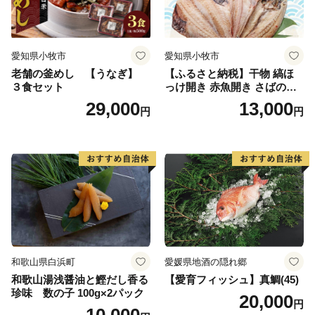
愛知県小牧市
愛知県小牧市
老舗の釜めし 【うなぎ】
【ふるさと納税】干物 縞ほ
３食セット
っけ開き 赤魚開き さばの開
き 魚醤干し 3種 セット 詰め
29,000
13,000
円
円
合わせ 魚 おかず 肉厚 おいし
い さば 赤魚 縞ホッケ ジョイ
フーズ 魚貝類 お取り寄せ お
取り寄せグルメ 魚醤 ナンプ
ラー 愛知県 小牧市 冷凍 送料
無料
和歌山県白浜町
愛媛県地酒の隠れ郷
和歌山湯浅醤油と鰹だし香る
【愛育フィッシュ】真鯛(45)
珍味 数の子 100g×2パック
20,000
円