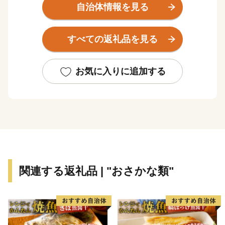
■海産物
自治体情報を見る
漁業が基幹産業である鹿部町は、魚種が豊富なことから
「水産王国」と称され、
すべての返礼品を見る
中でも、ホタテ・コンブ・スケトウダラは水揚げ量が多
く、スケトウダラから獲れる良質なたらこは、「海の赤
いダイヤ」とも呼ばれています。
お気に入りに追加する
■温泉
30か所以上の泉源があり、それぞれ異なる泉質を楽しむ
ことができます。
趣のある温泉旅館から、気軽に楽しめる足湯まで、町内
には至るところに温泉があります。
また、全国でも珍しい天然温泉が噴き出す「間歇泉」が
関連する返礼品 | "おさかな類"
あります。約103℃の温泉が空高く吹き上げる姿は圧巻
です！